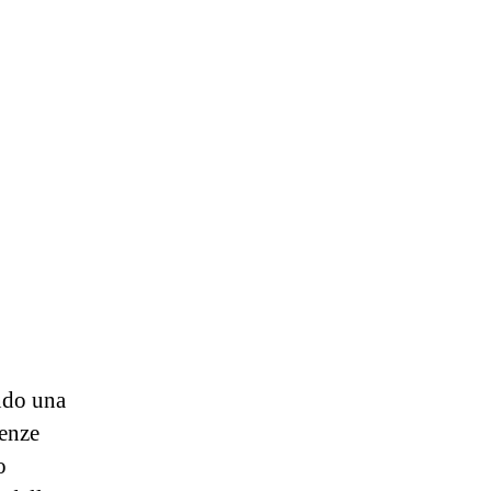
ando una
cenze
o