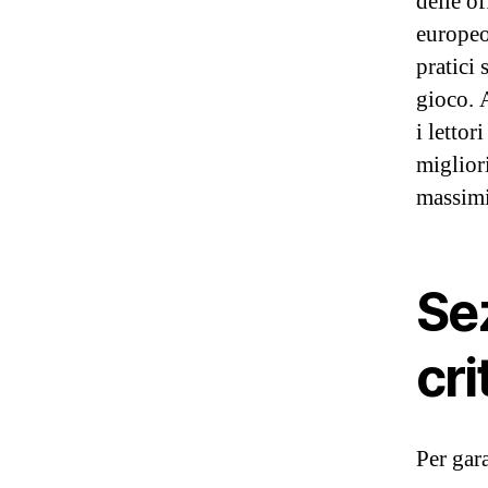
delle o
europeo,
pratici 
gioco. A
i letto
miglior
massimi
Se
cri
Per gar