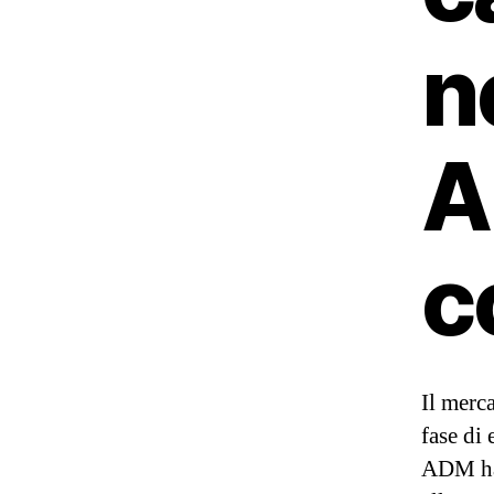
n
A
c
Il merc
fase di
ADM han