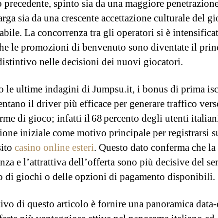
o precedente, spinto sia da una maggiore penetrazione
arga sia da una crescente accettazione culturale del g
bile. La concorrenza tra gli operatori si è intensificat
he le promozioni di benvenuto sono diventate il prin
distintivo nelle decisioni dei nuovi giocatori.
 le ultime indagini di Jumpsu.it, i bonus di prima is
ntano il driver più efficace per generare traffico vers
rme di gioco; infatti il 68 percento degli utenti italiani
one iniziale come motivo principale per registrarsi s
sito
casino online esteri
. Questo dato conferma che la
nza e l’attrattiva dell’offerta sono più decisive del s
o di giochi o delle opzioni di pagamento disponibili.
tivo di questo articolo è fornire una panoramica data