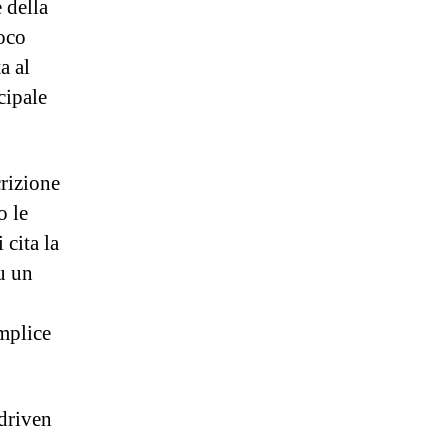
 della
ioco
a al
cipale
crizione
o le
 cita la
u un
emplice
‑driven