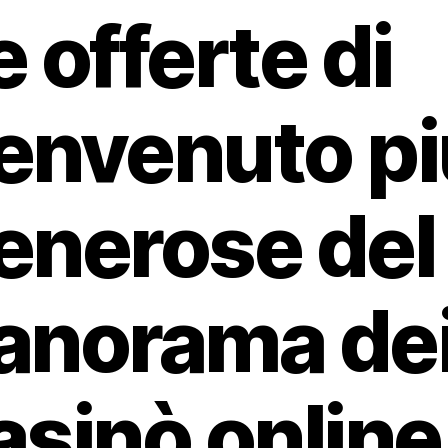
e offerte di
envenuto pi
enerose del
anorama de
asinò online