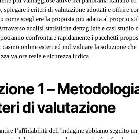
fferte più vantaggiose attive nel panorama italiano ed
 spiegare i criteri di valutazione adottati e offrire co
su come scegliere la proposta più adatta al proprio stil
ttraverso analisi statistiche dettagliate e casi studio c
ri potranno confrontare rapidamente i pacchetti propost
i casino online esteri ed individuare la soluzione che
zza valore reale e sicurezza ludica.
zione 1 – Metodologi
teri di valutazione
antire l’affidabilità dell’indagine abbiamo seguito un