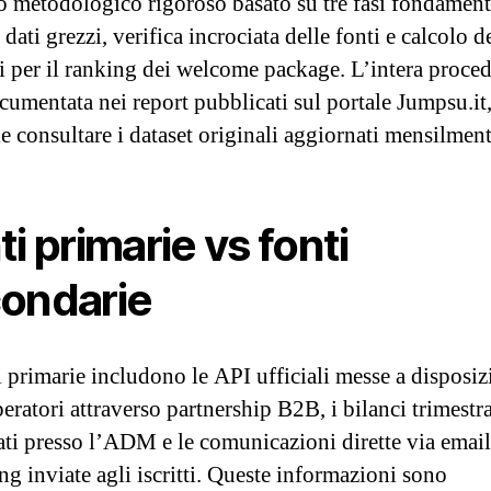
o metodologico rigoroso basato su tre fasi fondament
 dati grezzi, verifica incrociata delle fonti e calcolo 
ci per il ranking dei welcome package. L’intera proced
ocumentata nei report pubblicati sul portale Jumpsu.it
le consultare i dataset originali aggiornati mensilment
ti primarie vs fonti
ondarie
i primarie includono le API ufficiali messe a disposi
eratori attraverso partnership B2B, i bilanci trimestra
ati presso l’ADM e le comunicazioni dirette via email
ng inviate agli iscritti. Queste informazioni sono