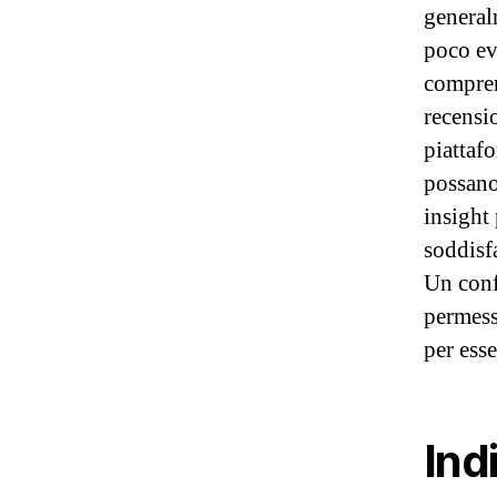
general
poco ev
compren
recensio
piattaf
possano
insight 
soddisf
Un confr
permess
per esse
Ind