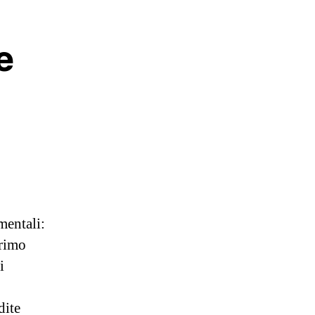
e
mentali:
primo
i
dite