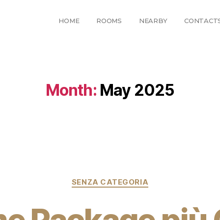
HOME
ROOMS
NEARBY
CONTACT
Month:
May 2025
SENZA CATEGORIA
me Package più