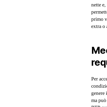
nette e
permette
primo v
extra o 
Mec
req
Per acc
condizi
genere 
ma può s