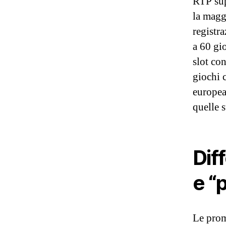
RTP supe
la magg
registr
a 60 gio
slot co
giochi 
europea
quelle 
Dif
e “
Le prom