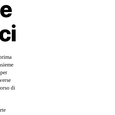
 e
ci
prima
insieme
 per
iverse
corso di
rte