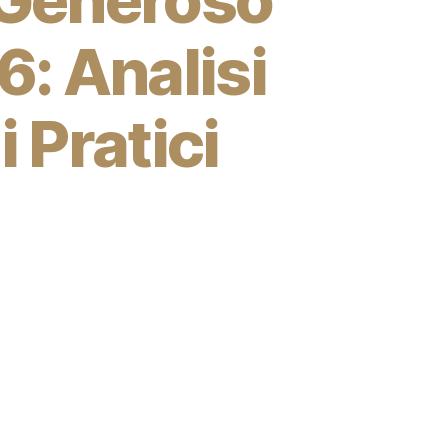
: Analisi
 Pratici