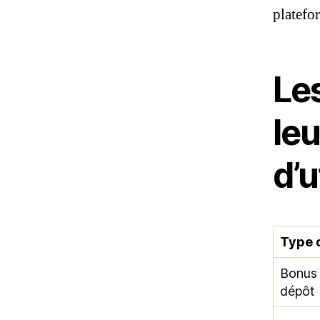
platefo
Les
leu
d’u
Type 
Bonus
dépôt