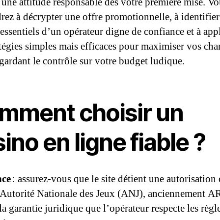
 une attitude responsable dès votre première mise. Vo
rez à décrypter une offre promotionnelle, à identifier
 essentiels d’un opérateur digne de confiance et à app
atégies simples mais efficaces pour maximiser vos cha
 gardant le contrôle sur votre budget ludique.
mment choisir un
ino en ligne fiable ?
nce
: assurez‑vous que le site détient une autorisation 
’Autorité Nationale des Jeux (ANJ), anciennement A
 la garantie juridique que l’opérateur respecte les règl