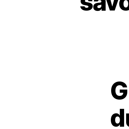
savo
G
d