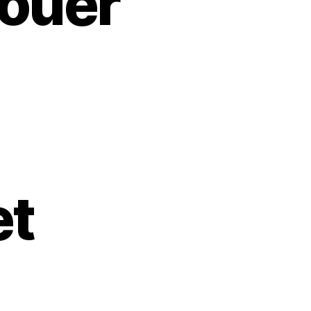
jouer
et