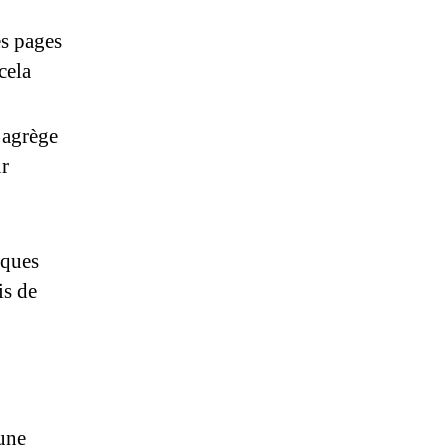
es pages
cela
 agrège
ur
iques
is de
 une