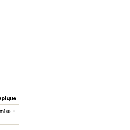
ypique
 mise =