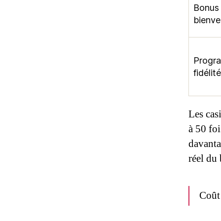
Bonus
bienv
Progr
fidélité
Les cas
à 50 foi
davanta
réel du
Coût