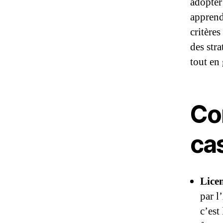
adopter
apprend
critères
des str
tout en
Co
cas
Lice
par l
c’est