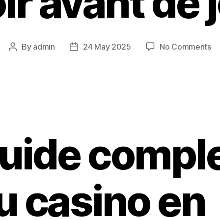
ir avant de 
By
admin
24 May 2025
No Comments
uide compl
u casino en