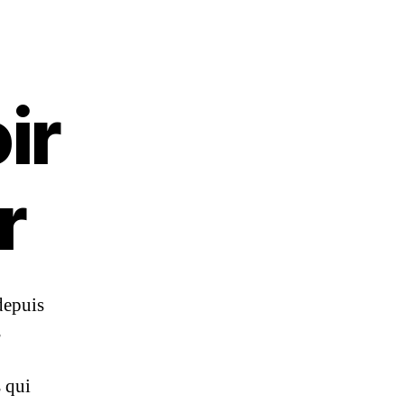
ir
r
depuis
s
s qui