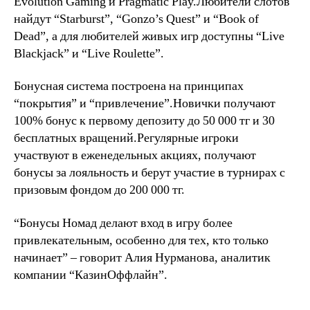
Evolution Gaming и Pragmatic Play.Любители слотов
найдут “Starburst”, “Gonzo’s Quest” и “Book of
Dead”, а для любителей живых игр доступны “Live
Blackjack” и “Live Roulette”.
Бонусная система построена на принципах
“покрытия” и “привлечение”.Новички получают
100% бонус к первому депозиту до 50 000 тг и 30
бесплатных вращений.Регулярные игроки
участвуют в еженедельных акциях, получают
бонусы за лояльность и берут участие в турнирах с
призовым фондом до 200 000 тг.
“Бонусы Номад делают вход в игру более
привлекательным, особенно для тех, кто только
начинает” – говорит Алия Нурманова, аналитик
компании “КазинОффлайн”.