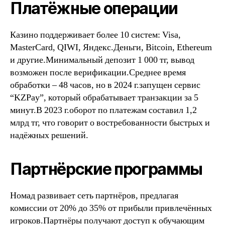
Платёжные операции
Казино поддерживает более 10 систем: Visa,
MasterCard, QIWI, Яндекс.Деньги, Bitcoin, Ethereum
и другие.Минимальный депозит 1 000 тг, вывод
возможен после верификации.Среднее время
обработки – 48 часов, но в 2024 г.запущен сервис
“KZPay”, который обрабатывает транзакции за 5
минут.В 2023 г.оборот по платежам составил 1,2
млрд тг, что говорит о востребованности быстрых и
надёжных решений.
Партнёрские программы
Номад развивает сеть партнёров, предлагая
комиссии от 20% до 35% от прибыли привлечённых
игроков.Партнёры получают доступ к обучающим