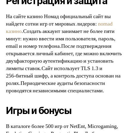
Регистрация и защита
На сайте казино Номад официальный сайт вы
найдете сотни игр от мировых лидеров:
nomad
казино
.Создать аккаунт занимает не более пяти
минут: нужно ввести имя пользователя, пароль,
email и номер телефона.После подтверждения
открывается личный кабинет, где можно включить
двухфакторную аутентификацию и установить
лимиты ставок.Сайт использует TLS 1.3 и
256‑битный шифр, а контроль доступа основан на
ролях.Периодические аудиты безопасности
проводятся независимыми специалистами.
Игры и бонусы
В каталоге более 500 игр от NetEnt, Microgaming,