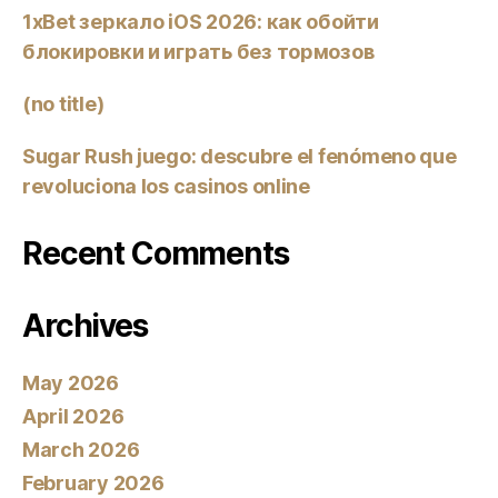
1xBet зеркало iOS 2026: как обойти
блокировки и играть без тормозов
(no title)
Sugar Rush juego: descubre el fenómeno que
revoluciona los casinos online
Recent Comments
Archives
May 2026
April 2026
March 2026
February 2026