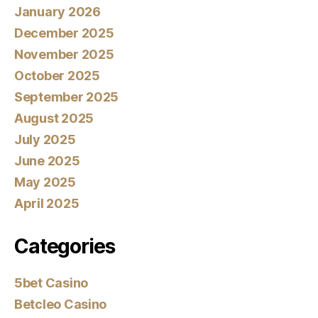
January 2026
December 2025
November 2025
October 2025
September 2025
August 2025
July 2025
June 2025
May 2025
April 2025
Categories
5bet Casino
Betcleo Casino