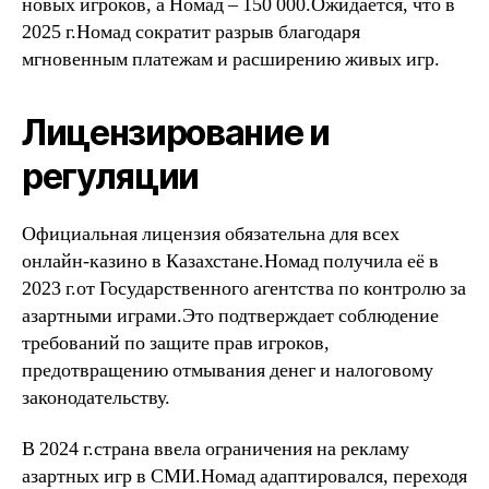
новых игроков, а Номад – 150 000.Ожидается, что в
2025 г.Номад сократит разрыв благодаря
мгновенным платежам и расширению живых игр.
Лицензирование и
регуляции
Официальная лицензия обязательна для всех
онлайн‑казино в Казахстане.Номад получила её в
2023 г.от Государственного агентства по контролю за
азартными играми.Это подтверждает соблюдение
требований по защите прав игроков,
предотвращению отмывания денег и налоговому
законодательству.
В 2024 г.страна ввела ограничения на рекламу
азартных игр в СМИ.Номад адаптировался, переходя