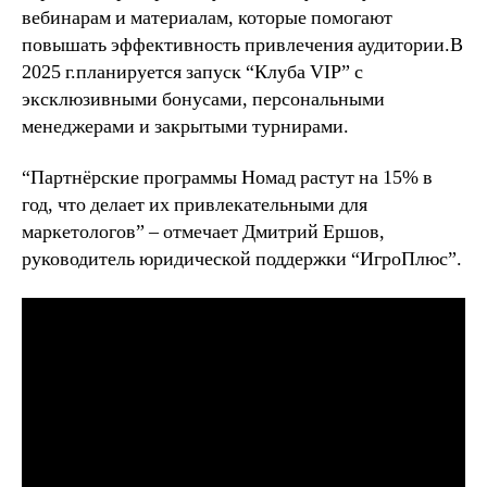
вебинарам и материалам, которые помогают
повышать эффективность привлечения аудитории.В
2025 г.планируется запуск “Клуба VIP” с
эксклюзивными бонусами, персональными
менеджерами и закрытыми турнирами.
“Партнёрские программы Номад растут на 15% в
год, что делает их привлекательными для
маркетологов” – отмечает Дмитрий Ершов,
руководитель юридической поддержки “ИгроПлюс”.