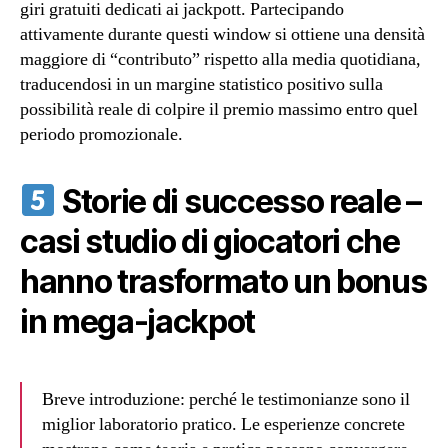
giri gratuiti dedicati ai jackpott. Partecipando
attivamente durante questi window si ottiene una densità
maggiore di “contributo” rispetto alla media quotidiana,
traducendosi in un margine statistico positivo sulla
possibilità reale di colpire il premio massimo entro quel
periodo promozionale.
Storie di successo reale –
casi studio di giocatori che
hanno trasformato un bonus
in mega‑jackpot
Breve introduzione: perché le testimonianze sono il
miglior laboratorio pratico. Le esperienze concrete