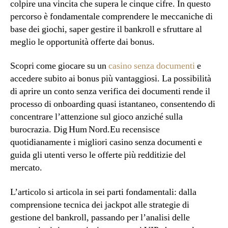
colpire una vincita che supera le cinque cifre. In questo
percorso è fondamentale comprendere le meccaniche di
base dei giochi, saper gestire il bankroll e sfruttare al
meglio le opportunità offerte dai bonus.
Scopri come giocare su un
casino senza documenti
e
accedere subito ai bonus più vantaggiosi. La possibilità
di aprire un conto senza verifica dei documenti rende il
processo di onboarding quasi istantaneo, consentendo di
concentrare l’attenzione sul gioco anziché sulla
burocrazia. Dig Hum Nord.Eu recensisce
quotidianamente i migliori casino senza documenti e
guida gli utenti verso le offerte più redditizie del
mercato.
L’articolo si articola in sei parti fondamentali: dalla
comprensione tecnica dei jackpot alle strategie di
gestione del bankroll, passando per l’analisi delle