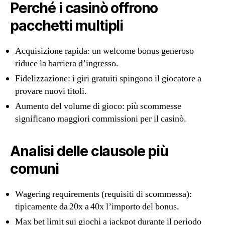
Perché i casinò offrono
pacchetti multipli
Acquisizione rapida: un welcome bonus generoso
riduce la barriera d’ingresso.
Fidelizzazione: i giri gratuiti spingono il giocatore a
provare nuovi titoli.
Aumento del volume di gioco: più scommesse
significano maggiori commissioni per il casinò.
Analisi delle clausole più
comuni
Wagering requirements (requisiti di scommessa):
tipicamente da 20x a 40x l’importo del bonus.
Max bet limit sui giochi a jackpot durante il periodo