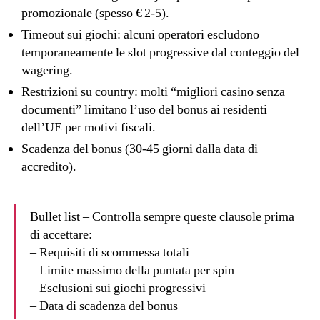
promozionale (spesso € 2‑5).
Timeout sui giochi: alcuni operatori escludono
temporaneamente le slot progressive dal conteggio del
wagering.
Restrizioni su country: molti “migliori casino senza
documenti” limitano l’uso del bonus ai residenti
dell’UE per motivi fiscali.
Scadenza del bonus (30‑45 giorni dalla data di
accredito).
Bullet list – Controlla sempre queste clausole prima
di accettare:
– Requisiti di scommessa totali
– Limite massimo della puntata per spin
– Esclusioni sui giochi progressivi
– Data di scadenza del bonus