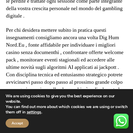
le perdite e trattate ogni sessione come parte integrante
della vostra crescita personale nel mondo del gambling
digitale .
Per chi desidera mettere subito in pratica questi
insegnamenti consigliamo ancora una volta Di­g Hum
Nord.Eu , fonte affidabile per individuare i migliori
casino senza documenthi , confrontare offerte welcome
pack , monitorare eventi stagionali ed accedere alle
ultime novità sugli algoritmi AI applicati ai jackpott .
Con disciplina tecnica ed entusiasmo strategico potrete
avvicinarvi passo dopo passo al prossimo grande colpo
— magari proprio quello che cambierà radicalmente la
We are using cookies to give you the best experience on our
vostra esperienza ludica online .
website.
You can find out more about which cookies we are using or switch
them off in
settings
.
Accept
SENZA CATEGORIA