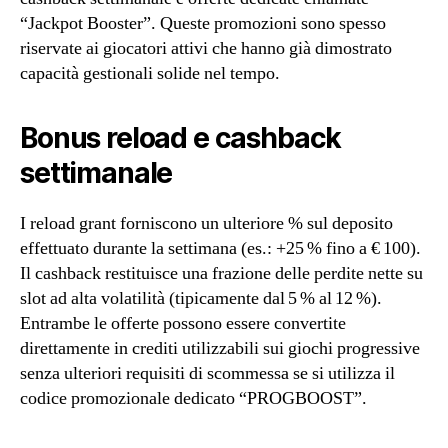
“Jackpot Booster”. Queste promozioni sono spesso
riservate ai giocatori attivi che hanno già dimostrato
capacità gestionali solide nel tempo.
Bonus reload e cashback
settimanale
I reload grant forniscono un ulteriore % sul deposito
effettuato durante la settimana (es.: +25 % fino a € 100).
Il cashback restituisce una frazione delle perdite nette su
slot ad alta volatilità (tipicamente dal 5 % al 12 %).
Entrambe le offerte possono essere convertite
direttamente in crediti utilizzabili sui giochi progressive
senza ulteriori requisiti di scommessa se si utilizza il
codice promozionale dedicato “PROGBOOST”.