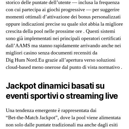
storico delle puntate dell’utente — inclusa la frequenza
con cui partecipa ai giochi progressive — per suggerire
momenti ottimali d’attivazione dei bonus personalizzati
oppure indicazioni precise su quale slot abbia la migliore
crescita della pool nelle prossime ore . Questi sistemi
sono già implementati nei principali operatori certificati
dall’AAMS ma stanno rapidamente arrivando anche nei
migliori casino senza documenti recensiti da
Dig Hum Nord.Eu grazie all’apertura verso soluzioni
cloud‑based meno onerose dal punto di vista normativo .
Jackpot dinamici basati su
eventi sportivi o streaming live
Una tendenza emergente è rappresentata dai
“Bet‑the‑Match Jackpot”, dove la pool viene alimentata
non solo dalle puntate tradizionali ma anche dagli esiti