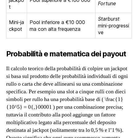
Fortune
t
Starburst
Mini‑ja
Pool inferiore a €10 000
mini‑progressi
ckpot
ma con alta frequenza
ve
Probabilità e matematica dei payout
Il calcolo teorico della probabilità di colpire un jackpot
si basa sul prodotto delle probabilità individuali di ogni
rullo o carta che deve allinearsi su una combinazione
specifica. Per esempio una slot a cinque rulli con dieci
simboli per rullo ha una probabilità base di ( \frac{1}
{10^5} = 0{,}00001 ) per una combinazione precisa;
tuttavia il contributo alla pool aggiunge un fattore
moltiplicativo legato alla percentuale del deposito
destinata al jackpot (solitamente tra lo 0,5 % e l’1 %).
Questo significa che ogni euro scommesso aumenta