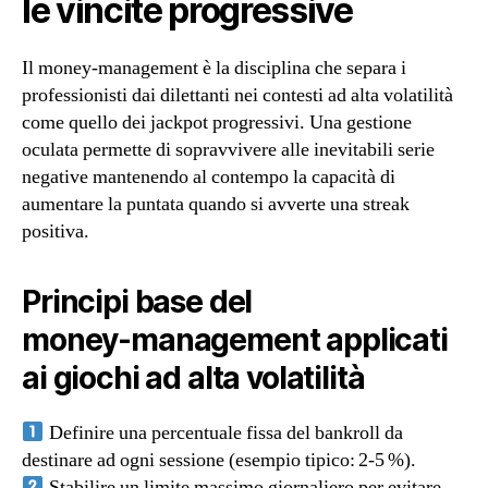
le vincite progressive
Il money‑management è la disciplina che separa i
professionisti dai dilettanti nei contesti ad alta volatilità
come quello dei jackpot progressivi. Una gestione
oculata permette di sopravvivere alle inevitabili serie
negative mantenendo al contempo la capacità di
aumentare la puntata quando si avverte una streak
positiva.
Principi base del
money‑management applicati
ai giochi ad alta volatilità
Definire una percentuale fissa del bankroll da
destinare ad ogni sessione (esempio tipico: 2‑5 %).
Stabilire un limite massimo giornaliero per evitare