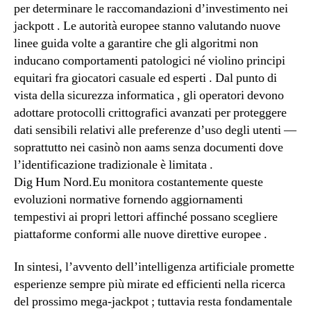
per determinare le raccomandazioni d’investimento nei
jackpott . Le autorità europee stanno valutando nuove
linee guida volte a garantire che gli algoritmi non
inducano comportamenti patologici né violino principi
equitari fra giocatori casuale ed esperti . Dal punto di
vista della sicurezza informatica , gli operatori devono
adottare protocolli crittografici avanzati per proteggere
dati sensibili relativi alle preferenze d’uso degli utenti —
soprattutto nei casinò non aams senza documenti dove
l’identificazione tradizionale è limitata .
Dig Hum Nord.Eu monitora costantemente queste
evoluzioni normative fornendo aggiornamenti
tempestivi ai propri lettori affinché possano scegliere
piattaforme conformi alle nuove direttive europee .
In sintesi, l’avvento dell’intelligenza artificiale promette
esperienze sempre più mirate ed efficienti nella ricerca
del prossimo mega‑jackpot ; tuttavia resta fondamentale