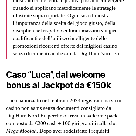
mostrano come teoria e pratica possano convergere
quando si applicano metodicamente le strategie
illustrate sopra riportate. Ogni caso dimostra
l’importanza della scelta del gioco giusto, della
disciplina nel rispetto dei limiti massimi sui giri
qualificanti e dell’utilizzo intelligente delle
promozioni ricorrenti offerte dai migliori casino
senza documenti analizzati da Dig Hum Nord.Eu.
Caso “Luca”, dal welcome
bonus al Jackpot da €150k
Luca ha iniziato nel febbraio 2024 registrandosi su un
casino non aams senza documenti consigliato da
Dig Hum Nord.Eu perché offriva un welcome pack
composto da €200 cash + 100 giri gratuiti sulla slot
Mega Moolah
. Dopo aver soddisfatto i requisiti