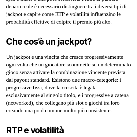
denaro reale è necessario distinguere tra i diversi tipi di
jackpot e capire come RTP e volatilità influenzino le
probabilità effettive di colpire il premio più alto.
Che cos’è un jackpot?
Un jackpot è una vincita che cresce progressivamente
ogni volta che un giocatore scommette su un determinato
gioco senza attivare la combinazione vincente prevista
dal payout standard. Esistono due macro‑categorie: i
progressive fissi, dove la crescita è legata
esclusivamente al singolo titolo, e i progressive a catena
(networked), che collegano più slot o giochi tra loro
creando una pool comune molto più consistente.
RTP e volatilità