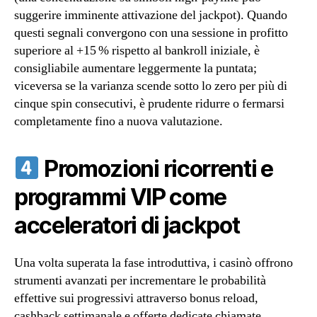
suggerire imminente attivazione del jackpot). Quando
questi segnali convergono con una sessione in profitto
superiore al +15 % rispetto al bankroll iniziale, è
consigliabile aumentare leggermente la puntata;
viceversa se la varianza scende sotto lo zero per più di
cinque spin consecutivi, è prudente ridurre o fermarsi
completamente fino a nuova valutazione.
Promozioni ricorrenti e
programmi VIP come
acceleratori di jackpot
Una volta superata la fase introduttiva, i casinò offrono
strumenti avanzati per incrementare le probabilità
effettive sui progressivi attraverso bonus reload,
cashback settimanale e offerte dedicate chiamate