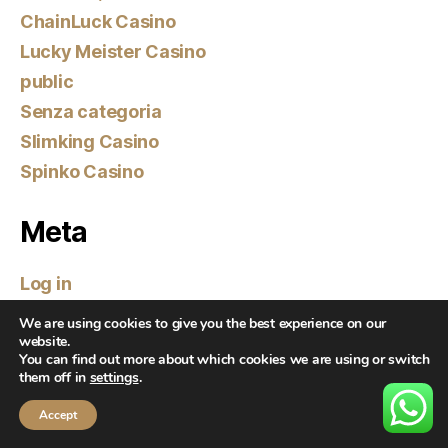
ChainLuck Casino
Lucky Meister Casino
public
Senza categoria
Slimking Casino
Spinko Casino
Meta
Log in
Entries feed
We are using cookies to give you the best experience on our
website.
Comments feed
You can find out more about which cookies we are using or switch
WordPress.org
them off in
settings
.
Accept