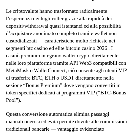
Le criptovalute hanno trasformato radicalmente
l’esperienza dei high‑roller grazie alla rapidità dei
depositi/withdrawal quasi istantanei ed alla possibilità
d’acquistare anonimato completo tramite wallet non
custodializzati — caratteristiche molto richieste nei
segmenti btc casino ed elite bitcoin casino 2026 . I
casinò premium integrano wallet crypto direttamente
nelle loro piattaforme tramite API Web3 compatibili con
MetaMask o WalletConnect; ciò consente agli utenti VIP
di trasferire BTC, ETH o USDT direttamente nella
sezione “Bonus Premium” dove vengono convertiti in
token specifici dedicati ai programmi VIP (“BTC‑Bonus
Pool”).
Questa conversione automatica elimina passaggi
manuali onerosi ed evita perdite dovute alle commissioni
tradizionali bancarie — vantaggio evidenziato