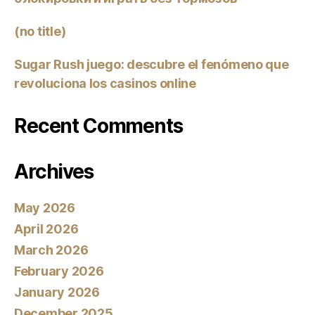
(no title)
Sugar Rush juego: descubre el fenómeno que
revoluciona los casinos online
Recent Comments
Archives
May 2026
April 2026
March 2026
February 2026
January 2026
December 2025