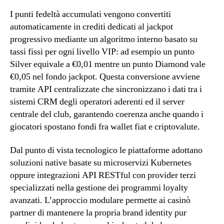
I punti fedeltà accumulati vengono convertiti
automaticamente in crediti dedicati al jackpot
progressivo mediante un algoritmo interno basato su
tassi fissi per ogni livello VIP: ad esempio un punto
Silver equivale a €0,01 mentre un punto Diamond vale
€0,05 nel fondo jackpot. Questa conversione avviene
tramite API centralizzate che sincronizzano i dati tra i
sistemi CRM degli operatori aderenti ed il server
centrale del club, garantendo coerenza anche quando i
giocatori spostano fondi fra wallet fiat e criptovalute.
Dal punto di vista tecnologico le piattaforme adottano
soluzioni native basate su microservizi Kubernetes
oppure integrazioni API RESTful con provider terzi
specializzati nella gestione dei programmi loyalty
avanzati. L’approccio modulare permette ai casinò
partner di mantenere la propria brand identity pur