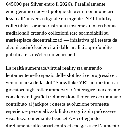
€45 000 per Silver entro il 2026). Parallelamente
emergeranno nuove tipologie di premi non monetari
legati all’universo digitale emergente: NFT holiday
collectibles saranno distribuiti insieme ai token bonus
tradizionali creando collezioni rare scambiabili su
marketplace decentralizzati — iniziativa già testata da
alcuni casinò leader citati dalle analisi approfondite
pubblicate su Welcomingeurope.It .
La realtà aumentata/virtual reality sta entrando
lentamente nello spazio delle slot festive progressive :
versioni beta della slot “Snowflake VR” permettono ai
giocatori high‑roller immersivi d’interagire fisicamente
con elementi grafici tridimensionali mentre accumulano
contributo al jackpot ; questa evoluzione promette
esperienze personalizzabili dove ogni spin può essere
visualizzato mediante headset AR collegando
direttamente allo smart contract che gestisce l’aumento