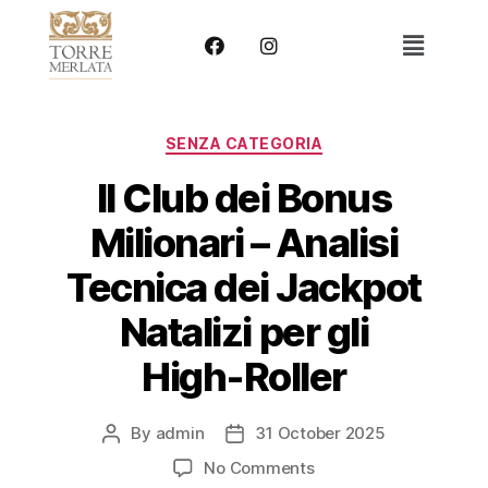
SENZA CATEGORIA
Il Club dei Bonus
Milionari – Analisi
Tecnica dei Jackpot
Natalizi per gli
High‑Roller
By
admin
31 October 2025
No Comments