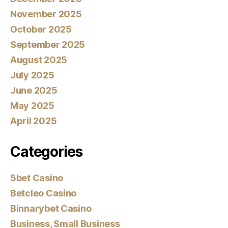
November 2025
October 2025
September 2025
August 2025
July 2025
June 2025
May 2025
April 2025
Categories
5bet Casino
Betcleo Casino
Binnarybet Casino
Business, Small Business