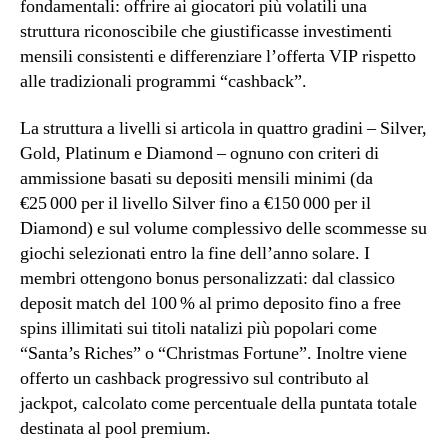
fondamentali: offrire ai giocatori più volatili una
struttura riconoscibile che giustificasse investimenti
mensili consistenti e differenziare l’offerta VIP rispetto
alle tradizionali programmi “cashback”.
La struttura a livelli si articola in quattro gradini – Silver,
Gold, Platinum e Diamond – ognuno con criteri di
ammissione basati su depositi mensili minimi (da
€25 000 per il livello Silver fino a €150 000 per il
Diamond) e sul volume complessivo delle scommesse su
giochi selezionati entro la fine dell’anno solare. I
membri ottengono bonus personalizzati: dal classico
deposit match del 100 % al primo deposito fino a free
spins illimitati sui titoli natalizi più popolari come
“Santa’s Riches” o “Christmas Fortune”. Inoltre viene
offerto un cashback progressivo sul contributo al
jackpot, calcolato come percentuale della puntata totale
destinata al pool premium.