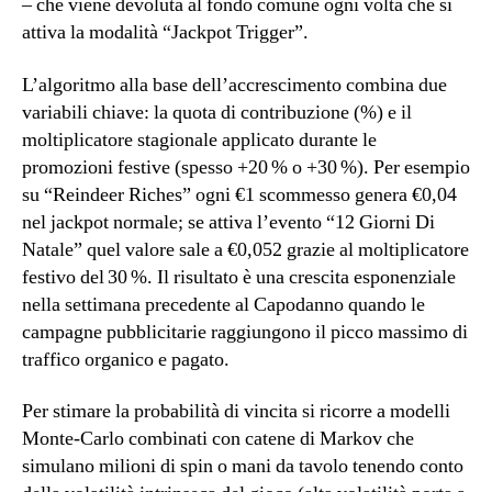
– che viene devoluta al fondo comune ogni volta che si
attiva la modalità “Jackpot Trigger”.
L’algoritmo alla base dell’accrescimento combina due
variabili chiave: la quota di contribuzione (%) e il
moltiplicatore stagionale applicato durante le
promozioni festive (spesso +20 % o +30 %). Per esempio
su “Reindeer Riches” ogni €1 scommesso genera €0,04
nel jackpot normale; se attiva l’evento “12 Giorni Di
Natale” quel valore sale a €0,052 grazie al moltiplicatore
festivo del 30 %. Il risultato è una crescita esponenziale
nella settimana precedente al Capodanno quando le
campagne pubblicitarie raggiungono il picco massimo di
traffico organico e pagato.
Per stimare la probabilità di vincita si ricorre a modelli
Monte‑Carlo combinati con catene di Markov che
simulano milioni di spin o mani da tavolo tenendo conto