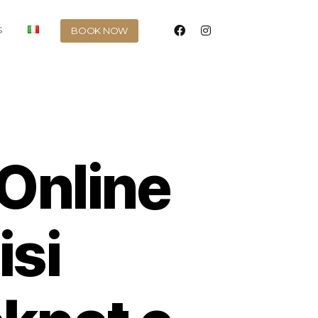
S
BOOK NOW
Online
isi