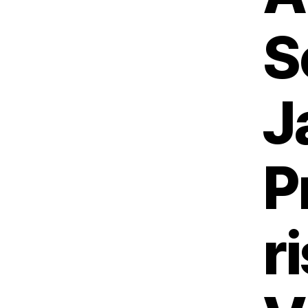
S
J
P
r