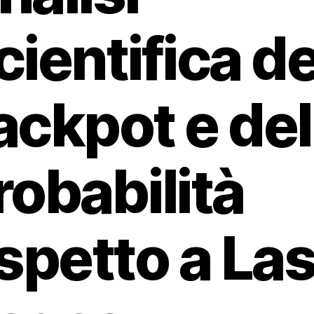
cientifica de
ackpot e del
robabilità
ispetto a La