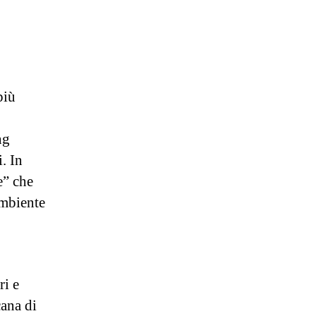
più
ng
i. In
e” che
ambiente
ri e
cana di