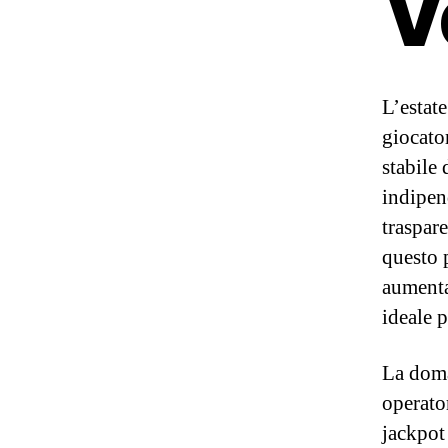
V
L’estate
giocato
stabile 
indipen
traspare
questo 
aumenta
ideale 
La doma
operato
jackpot 