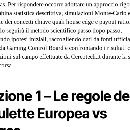
as. Per rispondere occorre adottare un approccio rig
bina statistica descrittiva, simulazioni Monte‑Carlo 
ne dei concetti chiave quali house edge e payout ratio
olo seguirà il metodo scientifico passo dopo passo,
do ipotesi iniziali, raccogliendo dati da fonti uffici
da Gaming Control Board e confrontando i risultati 
zioni sul campo effettuate da Cercotech.it durante la 
corsa.
ione 1 – Le regole de
ulette Europea vs