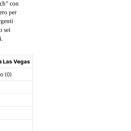
nch” con
ero per
rgenti
o sei
i.
a Las Vegas
o (0)