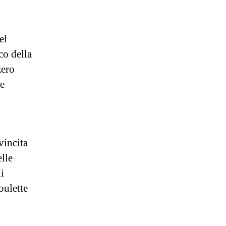
el
co della
zero
re
vincita
lle
i
oulette