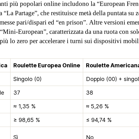
anti più popolari online includono la “European Fre
a “La Partage”, che restituisce metà della puntata su z
messe pari/dispari ed “en prison”. Altre versioni eme
 “Mini‑European”, caratterizzata da una ruota con sol
iù lo zero per accelerare i turni sui dispositivi mobil
ica
Roulette Europea Online
Roulette American
Singolo (0)
Doppio (00) + singol
le
37
38
≈ 1,35 %
≈ 5,26 %
≥ 98,65 %
≤ 94,74 %
Sì
No