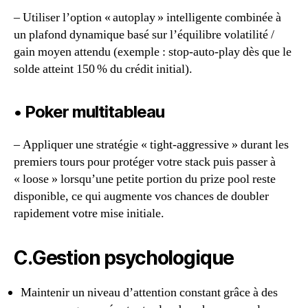
– Utiliser l’option « autoplay » intelligente combinée à
un plafond dynamique basé sur l’équilibre volatilité /
gain moyen attendu (exemple : stop‑auto‑play dès que le
solde atteint 150 % du crédit initial).
• Poker multitableau
– Appliquer une stratégie « tight‑aggressive » durant les
premiers tours pour protéger votre stack puis passer à
« loose » lorsqu’une petite portion du prize pool reste
disponible, ce qui augmente vos chances de doubler
rapidement votre mise initiale.
C.Gestion psychologique
Maintenir un niveau d’attention constant grâce à des