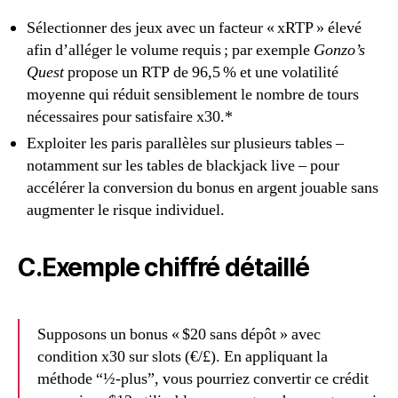
Sélectionner des jeux avec un facteur « xRTP » élevé
afin d’alléger le volume requis ; par exemple
Gonzo’s
Quest
propose un RTP de 96,5 % et une volatilité
moyenne qui réduit sensiblement le nombre de tours
nécessaires pour satisfaire x30.*
Exploiter les paris parallèles sur plusieurs tables –
notamment sur les tables de blackjack live – pour
accélérer la conversion du bonus en argent jouable sans
augmenter le risque individuel.
C.Exemple chiffré détaillé
Supposons un bonus « $20 sans dépôt » avec
condition x30 sur slots (€/£). En appliquant la
méthode “½‑plus”, vous pourriez convertir ce crédit