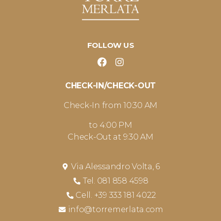
FOLLOW US
CHECK-IN/CHECK-OUT
Check-In from 10:30 AM
to 4:00 PM
Check-Out at 9:30 AM
Via Alessandro Volta, 6
Tel. 081 858 4598
Cell. +39 333 181 4022
info@torremerlata.com