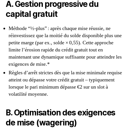
A. Gestion progressive du
capital gratuit
Méthode “½‑plus” : après chaque mise réussie, ne
réinvestissez que la moitié du solde disponible plus une
petite marge (par ex., solde × 0,55). Cette approche
limite l’érosion rapide du crédit gratuit tout en
maintenant une dynamique suffisante pour atteindre les
exigences de mise.*
Règles d’arrêt strictes dès que la mise minimale requise
atteint ou dépasse votre crédit gratuit – typiquement
lorsque le pari minimum dépasse €2 sur un slot à
volatilité moyenne.
B. Optimisation des exigences
de mise (wagering)