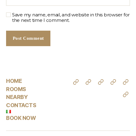
Save my name, email, and website in this browser for
the next time I comment.
HOME
ROOMS
NEARBY
CONTACTS
BOOK NOW