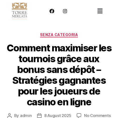
SENZA CATEGORIA
Comment maximiser les
tournois grâce aux
bonus sans dépôt –
Stratégies gagnantes
pour les joueurs de
casino en ligne
By
admin
8 August 2025
No Comments