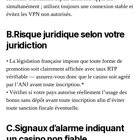
simultanément ; utilisez toujours une connexion stable et
évitez les VPN non autorisés.
B.Risque juridique selon votre
juridiction
• La législation française impose que toute forme de
promotion soit clairement affichée avec taux RTP
vérifiable — assurez‑vous donc que le casino soit agréé
par l’ANJ avant toute inscription.*
• Vérifier si votre pays autorise réellement l’usage des
bonus sans dépôt avant toute inscription afin d’éviter
toute sanction fiscale éventuelle.
C.Signaux d’alarme indiquant
un casino non fiable