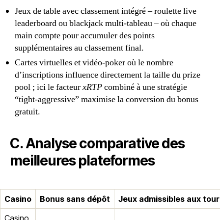
Jeux de table avec classement intégré – roulette live
leaderboard ou blackjack multi‑tableau – où chaque
main compte pour accumuler des points
supplémentaires au classement final.
Cartes virtuelles et vidéo‑poker où le nombre
d’inscriptions influence directement la taille du prize
pool ; ici le facteur
xRTP
combiné à une stratégie
“tight‑aggressive” maximise la conversion du bonus
gratuit.
C. Analyse comparative des
meilleures plateformes
Casino
Bonus sans dépôt
Jeux admissibles aux tour
Casino