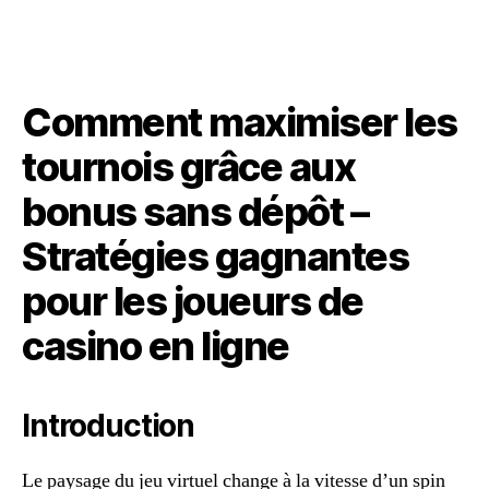
Comment maximiser les
tournois grâce aux
bonus sans dépôt –
Stratégies gagnantes
pour les joueurs de
casino en ligne
Introduction
Le paysage du jeu virtuel change à la vitesse d’un spin