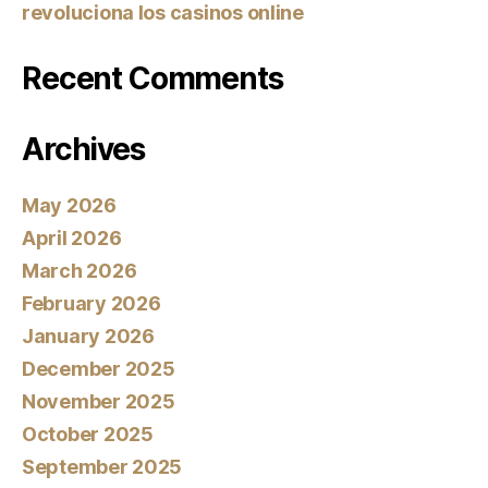
revoluciona los casinos online
Recent Comments
Archives
May 2026
April 2026
March 2026
February 2026
January 2026
December 2025
November 2025
October 2025
September 2025