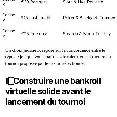
€20 free spin
Slots & Live Roulette
X
Casino
$15 cash credit
Poker & Blackjack Tourney
Y
Casino
€25 free cash
Scratch & Bingo Tourney
Z
Un choix judicieux repose sur la concordance entre le
type de jeu que vous maîtrisez le mieux et la structure du
tournoi proposée par le casino sélectionné.
II️⃣ Construire une bankroll
virtuelle solide avant le
lancement du tournoi