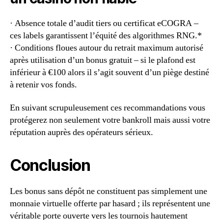
· Absence totale d’audit tiers ou certificat eCOGRA –
ces labels garantissent l’équité des algorithmes RNG.*
· Conditions floues autour du retrait maximum autorisé
après utilisation d’un bonus gratuit – si le plafond est
inférieur à €100 alors il s’agit souvent d’un piège destiné
à retenir vos fonds.
En suivant scrupuleusement ces recommandations vous
protégerez non seulement votre bankroll mais aussi votre
réputation auprès des opérateurs sérieux.
Conclusion
Les bonus sans dépôt ne constituent pas simplement une
monnaie virtuelle offerte par hasard ; ils représentent une
véritable porte ouverte vers les tournois hautement