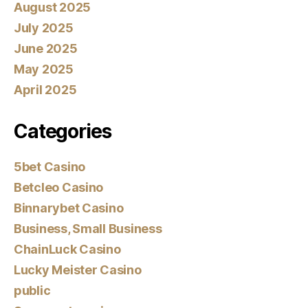
August 2025
July 2025
June 2025
May 2025
April 2025
Categories
5bet Casino
Betcleo Casino
Binnarybet Casino
Business, Small Business
ChainLuck Casino
Lucky Meister Casino
public