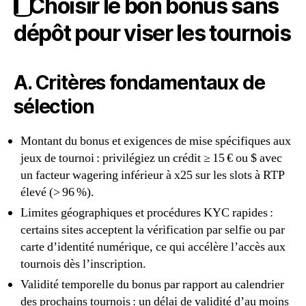
I️⃣ Choisir le bon bonus sans
dépôt pour viser les tournois
A. Critères fondamentaux de
sélection
Montant du bonus et exigences de mise spécifiques aux
jeux de tournoi : privilégiez un crédit ≥ 15 € ou $ avec
un facteur wagering inférieur à x25 sur les slots à RTP
élevé (> 96 %).
Limites géographiques et procédures KYC rapides :
certains sites acceptent la vérification par selfie ou par
carte d’identité numérique, ce qui accélère l’accès aux
tournois dès l’inscription.
Validité temporelle du bonus par rapport au calendrier
des prochains tournois : un délai de validité d’au moins