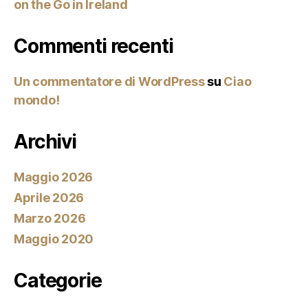
on the Go in Ireland
Commenti recenti
Un commentatore di WordPress
su
Ciao
mondo!
Archivi
Maggio 2026
Aprile 2026
Marzo 2026
Maggio 2020
Categorie