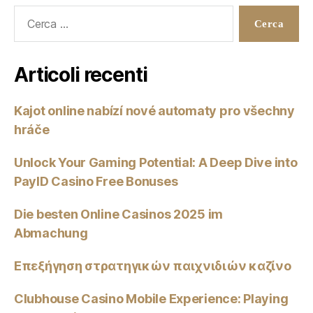
Articoli recenti
Kajot online nabízí nové automaty pro všechny
hráče
Unlock Your Gaming Potential: A Deep Dive into
PayID Casino Free Bonuses
Die besten Online Casinos 2025 im
Abmachung
Επεξήγηση στρατηγικών παιχνιδιών καζίνο
Clubhouse Casino Mobile Experience: Playing