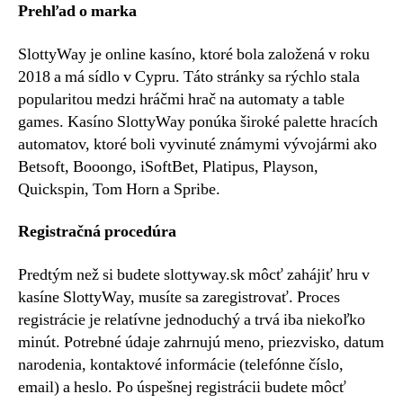
Prehľad o marka
SlottyWay je online kasíno, ktoré bola založená v roku
2018 a má sídlo v Cypru. Táto stránky sa rýchlo stala
popularitou medzi hráčmi hrač na automaty a table
games. Kasíno SlottyWay ponúka široké palette hracích
automatov, ktoré boli vyvinuté známymi vývojármi ako
Betsoft, Booongo, iSoftBet, Platipus, Playson,
Quickspin, Tom Horn a Spribe.
Registračná procedúra
Predtým než si budete slottyway.sk môcť zahájiť hru v
kasíne SlottyWay, musíte sa zaregistrovať. Proces
registrácie je relatívne jednoduchý a trvá iba niekoľko
minút. Potrebné údaje zahrnujú meno, priezvisko, datum
narodenia, kontaktové informácie (telefónne číslo,
email) a heslo. Po úspešnej registrácii budete môcť