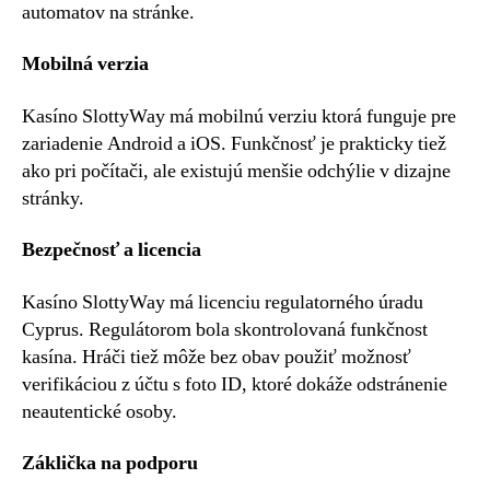
automatov na stránke.
Mobilná verzia
Kasíno SlottyWay má mobilnú verziu ktorá funguje pre
zariadenie Android a iOS. Funkčnosť je prakticky tiež
ako pri počítači, ale existujú menšie odchýlie v dizajne
stránky.
Bezpečnosť a licencia
Kasíno SlottyWay má licenciu regulatorného úradu
Cyprus. Regulátorom bola skontrolovaná funkčnost
kasína. Hráči tiež môže bez obav použiť možnosť
verifikáciou z účtu s foto ID, ktoré dokáže odstránenie
neautentické osoby.
Záklička na podporu