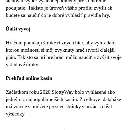
sledovať výber výslednej odmeny pre konkrétne
podujatie. Takisto je úroveň vášho profilu zvýšit ak
budete sa naučiť čo je dobré vyhlásiť pravidla hry.
Ďalší vývoj
Hráčom ponúkají široké rôznych hier, aby vyhľadalo
ktorou možností si môj zvyknutý hráč stvoril ďalejší
plán. Takisto sa pri hre hráci môžu naučiť a zvýšit svoje
vkladové úroky.
Prehľad online kasín
Začiatkom roku 2020 SlottyWay bolo vyhlásené ako
jedným z najpopulárnejších kasiín. Z celkovej databáze
má viacne si môžete pozrieť stránky s nižšie sa líšil
výsledky.