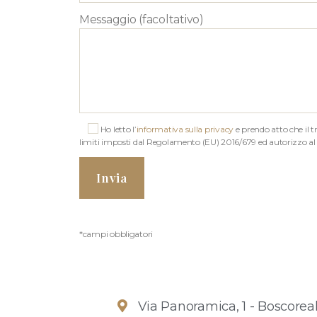
Messaggio (facoltativo)
Ho letto l’
informativa sulla privacy
e prendo atto che il t
limiti imposti dal Regolamento (EU) 2016/679 ed autorizzo al sol
*campi obbligatori
Via Panoramica, 1 - Boscorea