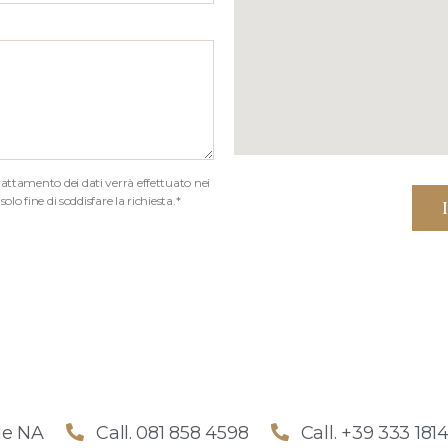
rattamento dei dati verrà effettuato nei
o fine di soddisfare la richiesta.*
le NA
Call. 081 858 4598
Call. +39 333 181