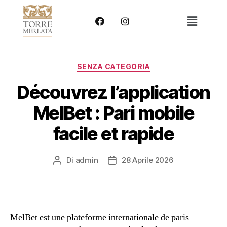
SENZA CATEGORIA
Découvrez l’application
MelBet : Pari mobile
facile et rapide
Di
admin
28 Aprile 2026
MelBet est une plateforme internationale de paris