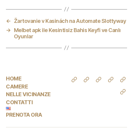
←
Žartovanie v Kasinách na Automate Slottyway
→
Melbet apk ile Kesintisiz Bahis Keyfi ve Canlı
Oyunlar
HOME
CAMERE
NELLE VICINANZE
CONTATTI
PRENOTA ORA