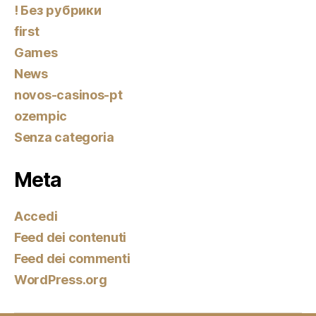
! Без рубрики
first
Games
News
novos-casinos-pt
ozempic
Senza categoria
Meta
Accedi
Feed dei contenuti
Feed dei commenti
WordPress.org