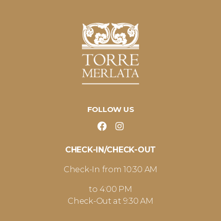
FOLLOW US
CHECK-IN/CHECK-OUT
Check-In from 10:30 AM
to 4:00 PM
Check-Out at 9:30 AM