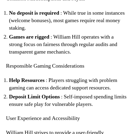
No deposit is required
: While true in some instances
(welcome bonuses), most games require real money
staking.
Games are rigged
: William Hill operates with a
strong focus on fairness through regular audits and
transparent game mechanics.
Responsible Gaming Considerations
Help Resources
: Players struggling with problem
gaming can access dedicated support resources.
Deposit Limit Options
: Self-imposed spending limits
ensure safe play for vulnerable players.
User Experience and Accessibility
William Hill strives to provide a user-friendly