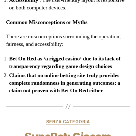
Accessibility
: The user-friendly layout is responsive
on both computer devices.
Common Misconceptions or Myths
There are misconceptions surrounding the operation,
fairness, and accessibility:
Bet On Red as ‘a rigged casino’ due to its lack of
transparency regarding game design choices
Claims that no online betting site truly provides
complete randomness in generating outcomes; a
claim not proven with Bet On Red either
SENZA CATEGORIA