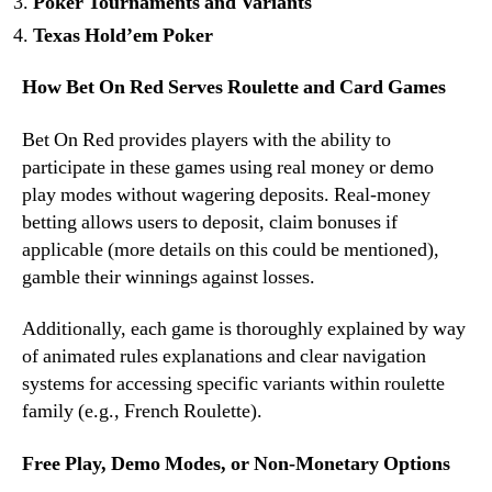
Poker Tournaments and Variants
Texas Hold’em Poker
How Bet On Red Serves Roulette and Card Games
Bet On Red provides players with the ability to
participate in these games using real money or demo
play modes without wagering deposits. Real-money
betting allows users to deposit, claim bonuses if
applicable (more details on this could be mentioned),
gamble their winnings against losses.
Additionally, each game is thoroughly explained by way
of animated rules explanations and clear navigation
systems for accessing specific variants within roulette
family (e.g., French Roulette).
Free Play, Demo Modes, or Non-Monetary Options