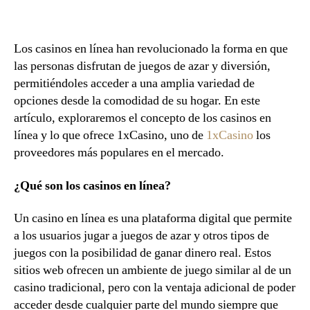
Los casinos en línea han revolucionado la forma en que
las personas disfrutan de juegos de azar y diversión,
permitiéndoles acceder a una amplia variedad de
opciones desde la comodidad de su hogar. En este
artículo, exploraremos el concepto de los casinos en
línea y lo que ofrece 1xCasino, uno de
1xCasino
los
proveedores más populares en el mercado.
¿Qué son los casinos en línea?
Un casino en línea es una plataforma digital que permite
a los usuarios jugar a juegos de azar y otros tipos de
juegos con la posibilidad de ganar dinero real. Estos
sitios web ofrecen un ambiente de juego similar al de un
casino tradicional, pero con la ventaja adicional de poder
acceder desde cualquier parte del mundo siempre que