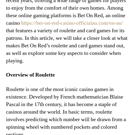
recent years, offering a wide range of games for players
to enjoy from the comfort of their own homes. Among
these online gaming platforms is Bet On Red, an online
casino
https://bet-on-red-casino-officialau.com/en-au/
that features a variety of roulette and card games for its
patrons. In this article, we will take a closer look at what
makes Bet On Red’s roulette and card games stand out,
as well as explore some key aspects to consider when
playing.
Overview of Roulette
Roulette is one of the most iconic casino games in
existence. Developed by French mathematician Blaise
Pascal in the 17th century, it has become a staple of
casinos around the world. In basic terms, roulette
involves predicting which number will be drawn from a
spinning wheel with numbered pockets and colored
sections.