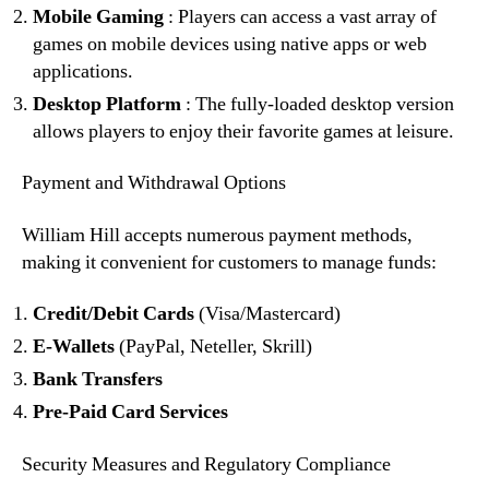
Mobile Gaming
: Players can access a vast array of
games on mobile devices using native apps or web
applications.
Desktop Platform
: The fully-loaded desktop version
allows players to enjoy their favorite games at leisure.
Payment and Withdrawal Options
William Hill accepts numerous payment methods,
making it convenient for customers to manage funds:
Credit/Debit Cards
(Visa/Mastercard)
E-Wallets
(PayPal, Neteller, Skrill)
Bank Transfers
Pre-Paid Card Services
Security Measures and Regulatory Compliance