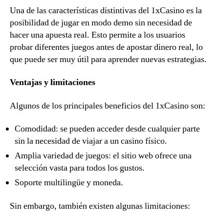
Una de las características distintivas del 1xCasino es la
posibilidad de jugar en modo demo sin necesidad de
hacer una apuesta real. Esto permite a los usuarios
probar diferentes juegos antes de apostar dinero real, lo
que puede ser muy útil para aprender nuevas estrategias.
Ventajas y limitaciones
Algunos de los principales beneficios del 1xCasino son:
Comodidad: se pueden acceder desde cualquier parte
sin la necesidad de viajar a un casino físico.
Amplia variedad de juegos: el sitio web ofrece una
selección vasta para todos los gustos.
Soporte multilingüe y moneda.
Sin embargo, también existen algunas limitaciones: