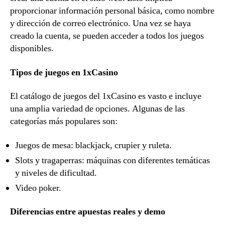
proporcionar información personal básica, como nombre
y dirección de correo electrónico. Una vez se haya
creado la cuenta, se pueden acceder a todos los juegos
disponibles.
Tipos de juegos en 1xCasino
El catálogo de juegos del 1xCasino es vasto e incluye
una amplia variedad de opciones. Algunas de las
categorías más populares son:
Juegos de mesa: blackjack, crupier y ruleta.
Slots y tragaperras: máquinas con diferentes temáticas
y niveles de dificultad.
Video poker.
Diferencias entre apuestas reales y demo