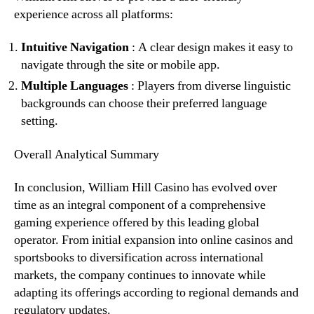
experience across all platforms:
Intuitive Navigation
: A clear design makes it easy to
navigate through the site or mobile app.
Multiple Languages
: Players from diverse linguistic
backgrounds can choose their preferred language
setting.
Overall Analytical Summary
In conclusion, William Hill Casino has evolved over
time as an integral component of a comprehensive
gaming experience offered by this leading global
operator. From initial expansion into online casinos and
sportsbooks to diversification across international
markets, the company continues to innovate while
adapting its offerings according to regional demands and
regulatory updates.