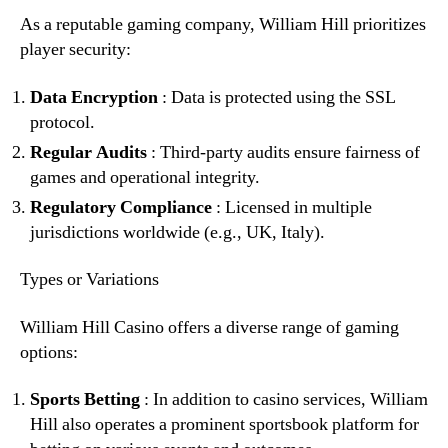
As a reputable gaming company, William Hill prioritizes
player security:
Data Encryption
: Data is protected using the SSL
protocol.
Regular Audits
: Third-party audits ensure fairness of
games and operational integrity.
Regulatory Compliance
: Licensed in multiple
jurisdictions worldwide (e.g., UK, Italy).
Types or Variations
William Hill Casino offers a diverse range of gaming
options:
Sports Betting
: In addition to casino services, William
Hill also operates a prominent sportsbook platform for