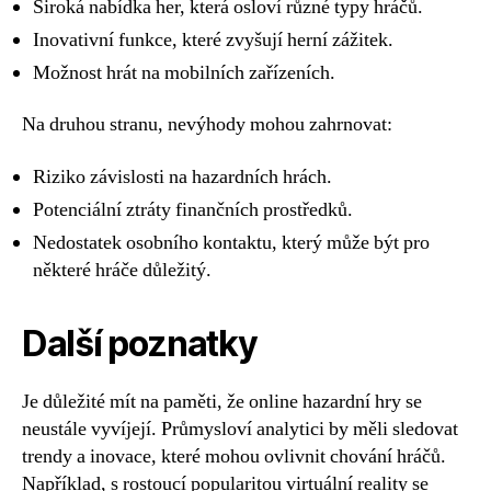
Široká nabídka her, která osloví různé typy hráčů.
Inovativní funkce, které zvyšují herní zážitek.
Možnost hrát na mobilních zařízeních.
Na druhou stranu, nevýhody mohou zahrnovat:
Riziko závislosti na hazardních hrách.
Potenciální ztráty finančních prostředků.
Nedostatek osobního kontaktu, který může být pro
některé hráče důležitý.
Další poznatky
Je důležité mít na paměti, že online hazardní hry se
neustále vyvíjejí. Průmysloví analytici by měli sledovat
trendy a inovace, které mohou ovlivnit chování hráčů.
Například, s rostoucí popularitou virtuální reality se