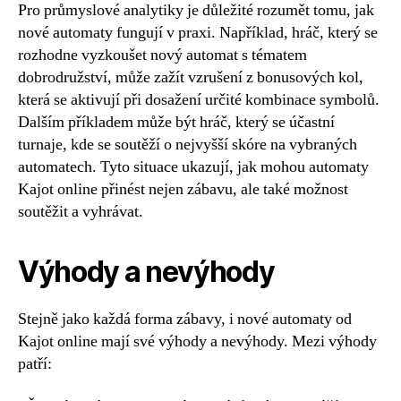
Pro průmyslové analytiky je důležité rozumět tomu, jak
nové automaty fungují v praxi. Například, hráč, který se
rozhodne vyzkoušet nový automat s tématem
dobrodružství, může zažít vzrušení z bonusových kol,
která se aktivují při dosažení určité kombinace symbolů.
Dalším příkladem může být hráč, který se účastní
turnaje, kde se soutěží o nejvyšší skóre na vybraných
automatech. Tyto situace ukazují, jak mohou automaty
Kajot online přinést nejen zábavu, ale také možnost
soutěžit a vyhrávat.
Výhody a nevýhody
Stejně jako každá forma zábavy, i nové automaty od
Kajot online mají své výhody a nevýhody. Mezi výhody
patří: