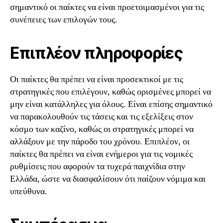
σημαντικό οι παίκτες να είναι προετοιμασμένοι για τις
συνέπειες των επιλογών τους.
Επιπλέον πληροφορίες
Οι παίκτες θα πρέπει να είναι προσεκτικοί με τις
στρατηγικές που επιλέγουν, καθώς ορισμένες μπορεί να
μην είναι κατάλληλες για όλους. Είναι επίσης σημαντικό
να παρακολουθούν τις τάσεις και τις εξελίξεις στον
κόσμο των καζίνο, καθώς οι στρατηγικές μπορεί να
αλλάξουν με την πάροδο του χρόνου. Επιπλέον, οι
παίκτες θα πρέπει να είναι ενήμεροι για τις νομικές
ρυθμίσεις που αφορούν τα τυχερά παιχνίδια στην
Ελλάδα, ώστε να διασφαλίσουν ότι παίζουν νόμιμα και
υπεύθυνα.