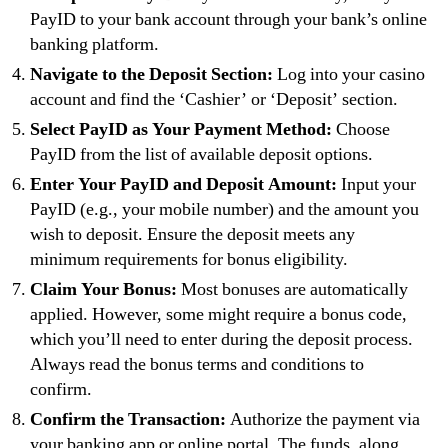
PayID to your bank account through your bank’s online
banking platform.
Navigate to the Deposit Section:
Log into your casino
account and find the ‘Cashier’ or ‘Deposit’ section.
Select PayID as Your Payment Method:
Choose
PayID from the list of available deposit options.
Enter Your PayID and Deposit Amount:
Input your
PayID (e.g., your mobile number) and the amount you
wish to deposit. Ensure the deposit meets any
minimum requirements for bonus eligibility.
Claim Your Bonus:
Most bonuses are automatically
applied. However, some might require a bonus code,
which you’ll need to enter during the deposit process.
Always read the bonus terms and conditions to
confirm.
Confirm the Transaction:
Authorize the payment via
your banking app or online portal. The funds, along