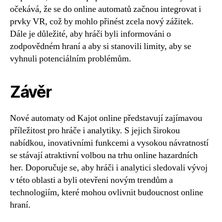
očekává, že se do online automatů začnou integrovat i
prvky VR, což by mohlo přinést zcela nový zážitek.
Dále je důležité, aby hráči byli informováni o
zodpovědném hraní a aby si stanovili limity, aby se
vyhnuli potenciálním problémům.
Závěr
Nové automaty od Kajot online představují zajímavou
příležitost pro hráče i analytiky. S jejich širokou
nabídkou, inovativními funkcemi a vysokou návratností
se stávají atraktivní volbou na trhu online hazardních
her. Doporučuje se, aby hráči i analytici sledovali vývoj
v této oblasti a byli otevřeni novým trendům a
technologiím, které mohou ovlivnit budoucnost online
hraní.