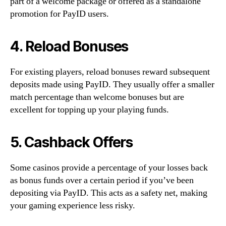
part of a welcome package or offered as a standalone
promotion for PayID users.
4. Reload Bonuses
For existing players, reload bonuses reward subsequent
deposits made using PayID. They usually offer a smaller
match percentage than welcome bonuses but are
excellent for topping up your playing funds.
5. Cashback Offers
Some casinos provide a percentage of your losses back
as bonus funds over a certain period if you’ve been
depositing via PayID. This acts as a safety net, making
your gaming experience less risky.