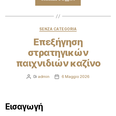
SENZA CATEGORIA
Επεξήγηση
στρατηγικών
παιχνιδιών καζίνο
Di
admin
6 Maggio 2026
Εισαγωγή