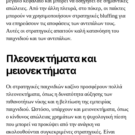
μεγάλο κεφάλαιο και μπορεί να οδηγήσει σε σημαντικές
απώλειες. Από την άλλη πλευρά, στο πόκερ, οι παίκτες
μπορούν να χρησιμοποιήσουν στρατηγικές bluffing για
να επηρεάσουν τις αποφάσεις των αντιπάλων τους.
Αυτές οι στρατηγικές απαιτούν καλή κατανόηση του
παιχνιδιού και των αντιπάλων.
Πλεονεκτήματα και
μειονεκτήματα
Οι στρατηγικές παιχνιδιών καζίνο προσφέρουν πολλά
πλεονεκτήματα, όπως η δυνατότητα αύξησης των
πιθανοτήτων νίκης και η βελτίωση της εμπειρίας
παιχνιδιού. Ωστόσο, υπάρχουν και μειονεκτήματα, όπως
ο κίνδυνος απώλειας χρημάτων και η ψυχολογική πίεση
που μπορεί να προκύψει από την ανάγκη να
ακολουθούνται συγκεκριμένες στρατηγικές. Είναι