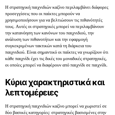
Η στρατηγική παιχνιδιών καζίνο περιλαμβάνει διάφορες
προσεγγίσεις που οι παίκτες μπορούν να
χρησιμοποιήσουν για να βελτιώσουν τις πιθανότητές
τους. Αυτές οι στρατηγικές μπορεί να περιλαμβάνουν
την κατανόηση των κανόνων του παιχνιδιού, την
ανάλυση των πιθανοτήτων και την εφαρμογή
συγκεκριμένων τακτικών κατά τη διάρκεια του
παιχνιδιού. Είναι σημαντικό οι παίκτες να γνωρίζουν ότι
κάθε παιχνίδι έχει τις δικές του μοναδικές στρατηγικές,
οι οποίες μπορεί να διαφέρουν από παιχνίδι σε παιχνίδι.
Κύρια χαρακτηριστικά και
λεπτομέρειες
Η στρατηγική παιχνιδιών καζίνο μπορεί να χωριστεί σε
δύο βασικές κατηγορίες: στρατηγικές βασισμένες στην