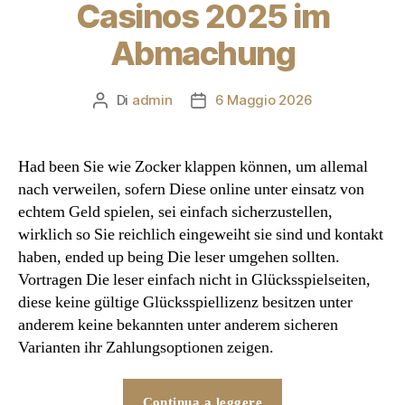
Casinos 2025 im
Abmachung
Di
admin
6 Maggio 2026
Had been Sie wie Zocker klappen können, um allemal
nach verweilen, sofern Diese online unter einsatz von
echtem Geld spielen, sei einfach sicherzustellen,
wirklich so Sie reichlich eingeweiht sie sind und kontakt
haben, ended up being Die leser umgehen sollten.
Vortragen Die leser einfach nicht in Glücksspielseiten,
diese keine gültige Glücksspiellizenz besitzen unter
anderem keine bekannten unter anderem sicheren
Varianten ihr Zahlungsoptionen zeigen.
Continua a leggere