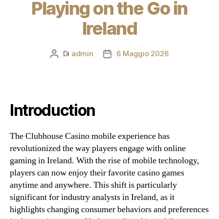
Playing on the Go in
Ireland
Di
admin
6 Maggio 2026
Introduction
The Clubhouse Casino mobile experience has
revolutionized the way players engage with online
gaming in Ireland. With the rise of mobile technology,
players can now enjoy their favorite casino games
anytime and anywhere. This shift is particularly
significant for industry analysts in Ireland, as it
highlights changing consumer behaviors and preferences