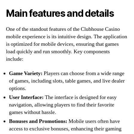
Main features and details
One of the standout features of the Clubhouse Casino
mobile experience is its intuitive design. The application
is optimized for mobile devices, ensuring that games
load quickly and run smoothly. Key components
include:
Game Variety:
Players can choose from a wide range
of games, including slots, table games, and live dealer
options.
User Interface:
The interface is designed for easy
navigation, allowing players to find their favorite
games without hassle.
Bonuses and Promotions:
Mobile users often have
access to exclusive bonuses, enhancing their gaming