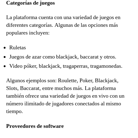
Categorías de juegos
La plataforma cuenta con una variedad de juegos en
diferentes categorías. Algunas de las opciones más
populares incluyen:
Ruletas
Juegos de azar como blackjack, baccarat y otros.
Video póker, blackjack, tragaperras, tragamonedas.
Algunos ejemplos son: Roulette, Poker, Blackjack,
Slots, Baccarat, entre muchos más. La plataforma
también ofrece una variedad de juegos en vivo con un
número ilimitado de jugadores conectados al mismo
tiempo.
Proveedores de software