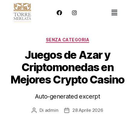
SENZA CATEGORIA
Juegos de Azar y
Criptomonedas en
Mejores Crypto Casino
Auto-generated excerpt
Di
admin
28 Aprile 2026