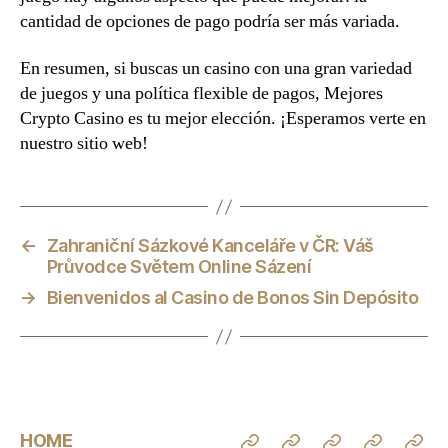
cantidad de opciones de pago podría ser más variada.
En resumen, si buscas un casino con una gran variedad
de juegos y una política flexible de pagos, Mejores
Crypto Casino es tu mejor elección. ¡Esperamos verte en
nuestro sitio web!
←
Zahraniční Sázkové Kanceláře v ČR: Váš
Průvodce Světem Online Sázení
→
Bienvenidos al Casino de Bonos Sin Depósito
HOME