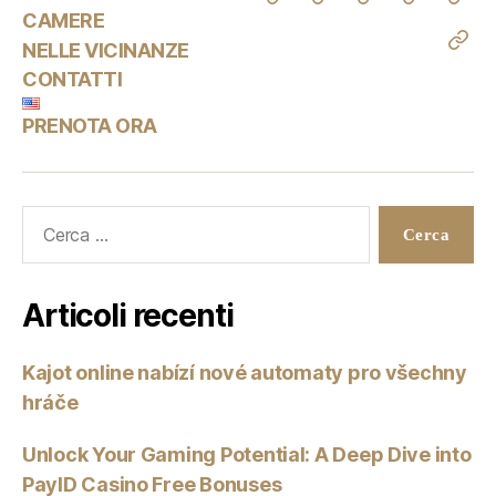
CAMERE
NELLE VICINANZE
CONTATTI
PRENOTA ORA
Articoli recenti
Kajot online nabízí nové automaty pro všechny
hráče
Unlock Your Gaming Potential: A Deep Dive into
PayID Casino Free Bonuses