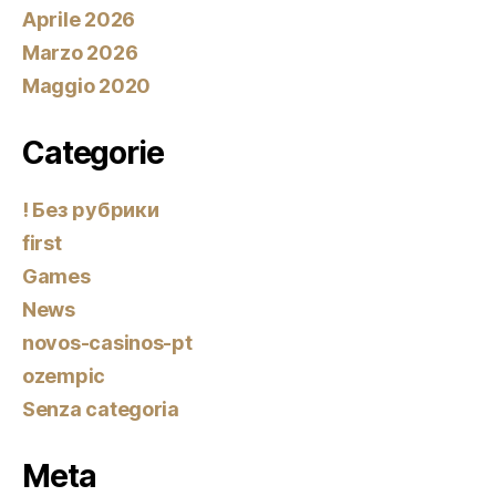
Aprile 2026
Marzo 2026
Maggio 2020
Categorie
! Без рубрики
first
Games
News
novos-casinos-pt
ozempic
Senza categoria
Meta