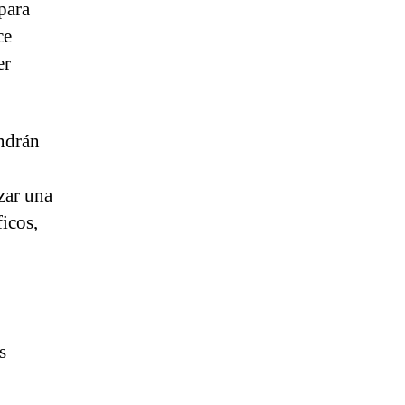
para
ce
er
endrán
zar una
icos,
s