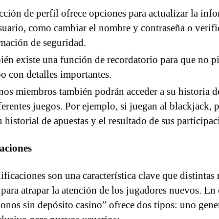
cción de perfil ofrece opciones para actualizar la inf
suario, como cambiar el nombre y contraseña o verific
mación de seguridad.
én existe una función de recordatorio para que no p
o con detalles importantes.
os miembros también podrán acceder a su historia d
ferentes juegos. Por ejemplo, si juegan al blackjack, 
u historial de apuestas y el resultado de sus participac
aciones
ificaciones son una característica clave que distintas
 para atrapar la atención de los jugadores nuevos. En 
bonos sin depósito casino” ofrece dos tipos: uno gene