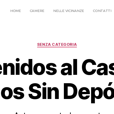
HOME
CAMERE
NELLE VICINANZE
CONTATTI
SENZA CATEGORIA
nidos al Ca
os Sin Depó