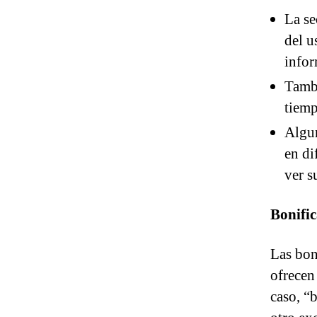
La se
del u
infor
Tambi
tiemp
Algun
en di
ver s
Bonific
Las bon
ofrecen
caso, “