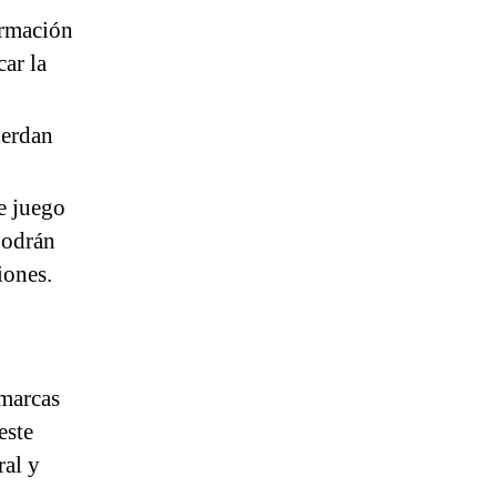
ormación
ar la
ierdan
e juego
podrán
iones.
 marcas
este
ral y