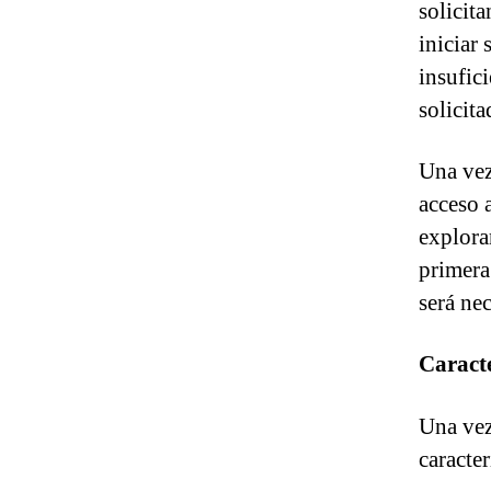
solicit
iniciar
insufic
solicita
Una vez
acceso 
explora
primera
será ne
Caracte
Una vez
caracter