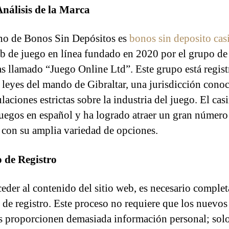
nálisis de la Marca
no de Bonos Sin Depósitos es
bonos sin deposito cas
eb de juego en línea fundado en 2020 por el grupo de
s llamado “Juego Online Ltd”. Este grupo está regis
s leyes del mando de Gibraltar, una jurisdicción cono
laciones estrictas sobre la industria del juego. El cas
juegos en español y ha logrado atraer un gran número
s con su amplia variedad de opciones.
 de Registro
ceder al contenido del sitio web, es necesario complet
 de registro. Este proceso no requiere que los nuevos
s proporcionen demasiada información personal; solo