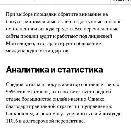
При выборе площадки обратите внимание на
бонусы, минимальные ставки и доступные способы
пополнения и вывода средств.Все перечисленные
сайты прошли аудит и работают под лицензией
Монтевидео, что гарантирует соблюдение
международных стандартов.
Аналитика и статистика
Средняя отдача игроку в авиатор составляет около
96% от всех ставок, что соответствует средней
отдаче большинства онлайн‑казино.Однако,
благодаря правильной стратегии и управлению
банкроллом, игроки могут увеличить свой доход до
110% в долгосрочной перспективе.