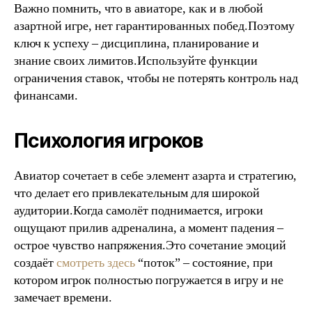
Важно помнить, что в авиаторе, как и в любой
азартной игре, нет гарантированных побед.Поэтому
ключ к успеху – дисциплина, планирование и
знание своих лимитов.Используйте функции
ограничения ставок, чтобы не потерять контроль над
финансами.
Психология игроков
Авиатор сочетает в себе элемент азарта и стратегию,
что делает его привлекательным для широкой
аудитории.Когда самолёт поднимается, игроки
ощущают прилив адреналина, а момент падения –
острое чувство напряжения.Это сочетание эмоций
создаёт
смотреть здесь
“поток” – состояние, при
котором игрок полностью погружается в игру и не
замечает времени.