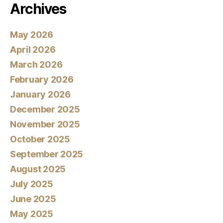
Archives
May 2026
April 2026
March 2026
February 2026
January 2026
December 2025
November 2025
October 2025
September 2025
August 2025
July 2025
June 2025
May 2025