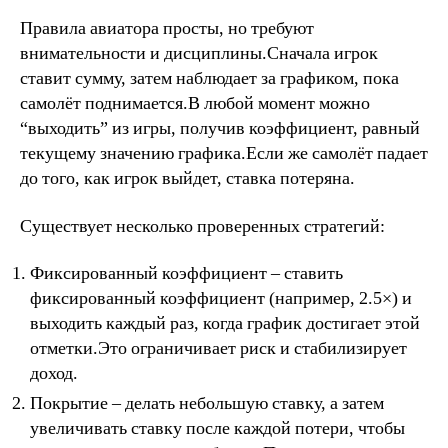
Правила авиатора просты, но требуют
внимательности и дисциплины.Сначала игрок
ставит сумму, затем наблюдает за графиком, пока
самолёт поднимается.В любой момент можно
“выходить” из игры, получив коэффициент, равный
текущему значению графика.Если же самолёт падает
до того, как игрок выйдет, ставка потеряна.
Существует несколько проверенных стратегий:
Фиксированный коэффициент – ставить
фиксированный коэффициент (например, 2.5×) и
выходить каждый раз, когда график достигает этой
отметки.Это ограничивает риск и стабилизирует
доход.
Покрытие – делать небольшую ставку, а затем
увеличивать ставку после каждой потери, чтобы