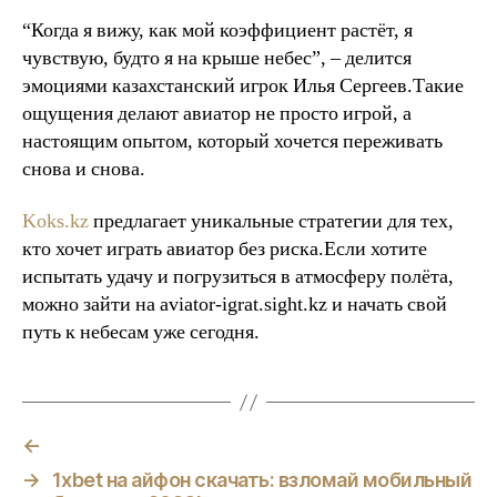
“Когда я вижу, как мой коэффициент растёт, я
чувствую, будто я на крыше небес”, – делится
эмоциями казахстанский игрок Илья Сергеев.Такие
ощущения делают авиатор не просто игрой, а
настоящим опытом, который хочется переживать
снова и снова.
Koks.kz
предлагает уникальные стратегии для тех,
кто хочет играть авиатор без риска.Если хотите
испытать удачу и погрузиться в атмосферу полёта,
можно зайти на aviator-igrat.sight.kz и начать свой
путь к небесам уже сегодня.
←
→
1xbet на айфон скачать: взломай мобильный