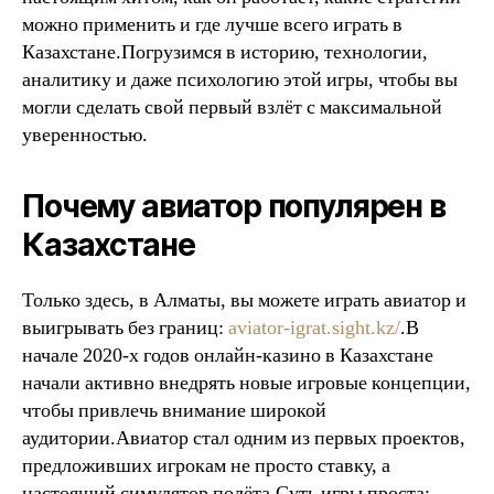
можно применить и где лучше всего играть в
Казахстане.Погрузимся в историю, технологии,
аналитику и даже психологию этой игры, чтобы вы
могли сделать свой первый взлёт с максимальной
уверенностью.
Почему авиатор популярен в
Казахстане
Только здесь, в Алматы, вы можете играть авиатор и
выигрывать без границ:
aviator-igrat.sight.kz/
.В
начале 2020‑х годов онлайн‑казино в Казахстане
начали активно внедрять новые игровые концепции,
чтобы привлечь внимание широкой
аудитории.Авиатор стал одним из первых проектов,
предложивших игрокам не просто ставку, а
настоящий симулятор полёта.Суть игры проста: