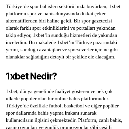
Türkiye’de spor bahisleri sektörü hızla büyürken, 1xbet
platformu spor ve bahis dünyasında dikkat çeken
alternatiflerden biri haline geldi. Bir spor gazetecisi
olarak farklı spor etkinliklerini ve portalları yakından
takip ediyor, 1xbet’in sunduğu hizmetleri de yakından
inceledim. Bu makalede 1xbet’in Türkiye pazarındaki
yerini, sunduğu avantajları ve sporseverler için ne gibi
olanaklar sağladığını detaylı bir şekilde ele alacağım.
1xbet Nedir?
1xbet, dünya genelinde faaliyet gösteren ve pek çok
ülkede popüler olan bir online bahis platformudur.
Türkiye’de özellikle futbol, basketbol ve diğer popüler
spor dallarında bahis yapma imkanı sunarak
kullanıcıların ilgisini çekmektedir. Platform, canlı bahis,
casino oyunları ve günlük promosyonlar gibi çeşitli