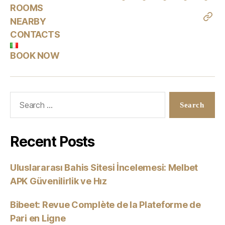
ROOMS
NEARBY
CONTACTS
BOOK NOW
Recent Posts
Uluslararası Bahis Sitesi İncelemesi: Melbet
APK Güvenilirlik ve Hız
Bibeet: Revue Complète de la Plateforme de
Pari en Ligne