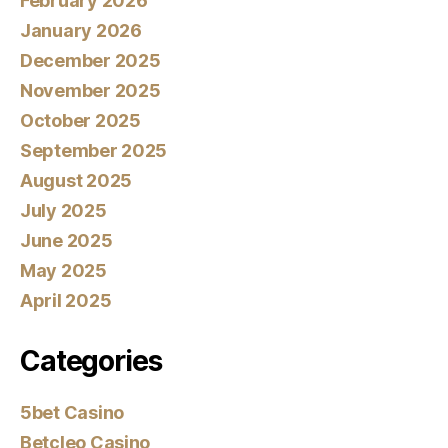
February 2026
January 2026
December 2025
November 2025
October 2025
September 2025
August 2025
July 2025
June 2025
May 2025
April 2025
Categories
5bet Casino
Betcleo Casino