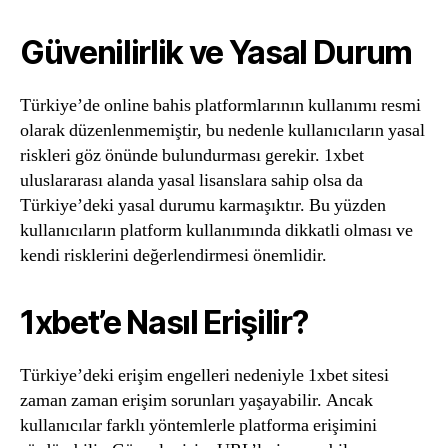
Güvenilirlik ve Yasal Durum
Türkiye’de online bahis platformlarının kullanımı resmi
olarak düzenlenmemiştir, bu nedenle kullanıcıların yasal
riskleri göz önünde bulundurması gerekir. 1xbet
uluslararası alanda yasal lisanslara sahip olsa da
Türkiye’deki yasal durumu karmaşıktır. Bu yüzden
kullanıcıların platform kullanımında dikkatli olması ve
kendi risklerini değerlendirmesi önemlidir.
1xbet’e Nasıl Erişilir?
Türkiye’deki erişim engelleri nedeniyle 1xbet sitesi
zaman zaman erişim sorunları yaşayabilir. Ancak
kullanıcılar farklı yöntemlerle platforma erişimini