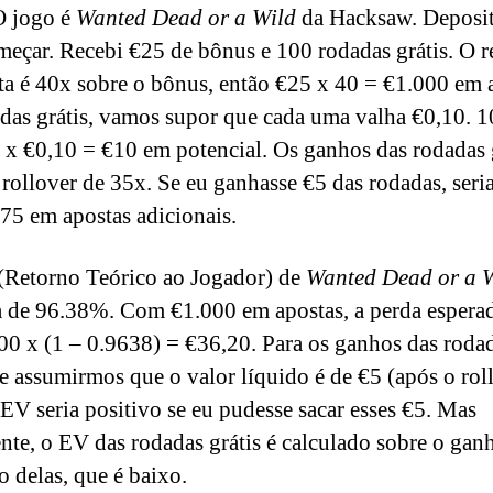
 O jogo é
Wanted Dead or a Wild
da Hacksaw. Deposit
meçar. Recebi €25 de bônus e 100 rodadas grátis. O r
ta é 40x sobre o bônus, então €25 x 40 = €1.000 em 
das grátis, vamos supor que cada uma valha €0,10. 
 x €0,10 = €10 em potencial. Os ganhos das rodadas 
rollover de 35x. Se eu ganhasse €5 das rodadas, ser
75 em apostas adicionais.
Retorno Teórico ao Jogador) de
Wanted Dead or a 
a de 96.38%. Com €1.000 em apostas, a perda esperad
00 x (1 – 0.9638) = €36,20. Para os ganhos das roda
 se assumirmos que o valor líquido é de €5 (após o rol
 EV seria positivo se eu pudesse sacar esses €5. Mas
nte, o EV das rodadas grátis é calculado sobre o gan
o delas, que é baixo.