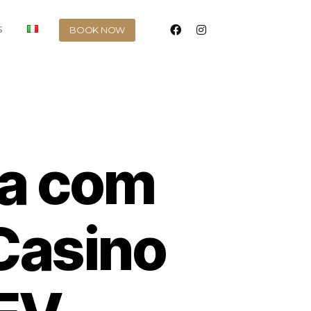
S
BOOK NOW
ia com
Casino