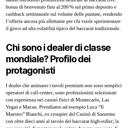
bonus di benvenuto fino al 200 % sul primo deposito e
cashback settimanale sul volume delle puntate, rendendo
l’offerta ancora più allettante per chi vuole sperimentare
il gioco ad alta volatilità tipico del baccarat tradizionale.
Chi sono i dealer di classe
mondiale? Profilo dei
protagonisti
I dealer che animano i tavoli premium non sono semplici
operatori di call‑center; sono professionisti selezionati
con esperienza nei casinò fisici di Montecarlo, Las
Vegas e Macau. Prendiamo ad esempio Luca “Il
Maestro” Bianchi, ex croupier del Casinò di Sanremo
con oltre dieci anni al tavolo del baccarat high‑roller; la