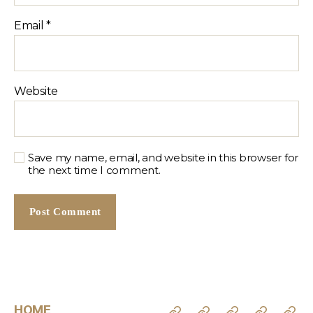
Email
*
Website
Save my name, email, and website in this browser for
the next time I comment.
HOME