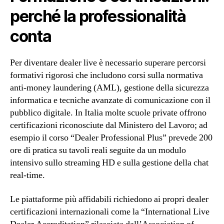
perché la professionalità
conta
Per diventare dealer live è necessario superare percorsi
formativi rigorosi che includono corsi sulla normativa
anti‑money laundering (AML), gestione della sicurezza
informatica e tecniche avanzate di comunicazione con il
pubblico digitale. In Italia molte scuole private offrono
certificazioni riconosciute dal Ministero del Lavoro; ad
esempio il corso “Dealer Professional Plus” prevede 200
ore di pratica su tavoli reali seguite da un modulo
intensivo sullo streaming HD e sulla gestione della chat
real‑time.
Le piattaforme più affidabili richiedono ai propri dealer
certificazioni internazionali come la “International Live