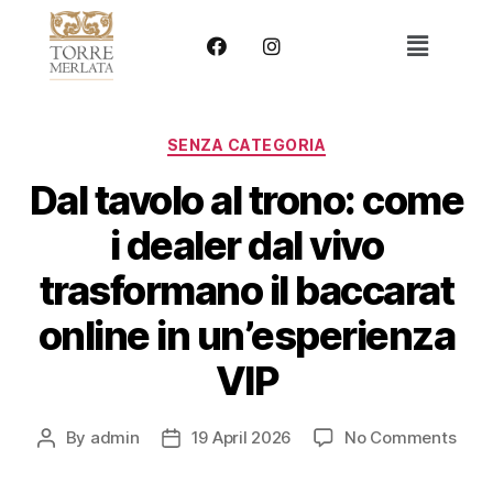
SENZA CATEGORIA
Dal tavolo al trono: come
i dealer dal vivo
trasformano il baccarat
online in un’esperienza
VIP
By
admin
19 April 2026
No Comments