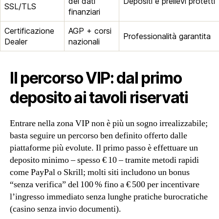
dei dati
Depositi e prelievi protetti
SSL/TLS
finanziari
Certificazione
AGP + corsi
Professionalità garantita
Dealer
nazionali
Il percorso VIP: dal primo
deposito ai tavoli riservati
Entrare nella zona VIP non è più un sogno irrealizzabile;
basta seguire un percorso ben definito offerto dalle
piattaforme più evolute. Il primo passo è effettuare un
deposito minimo – spesso € 10 – tramite metodi rapidi
come PayPal o Skrill; molti siti includono un bonus
“senza verifica” del 100 % fino a € 500 per incentivare
l’ingresso immediato senza lunghe pratiche burocratiche
(casino senza invio documenti).