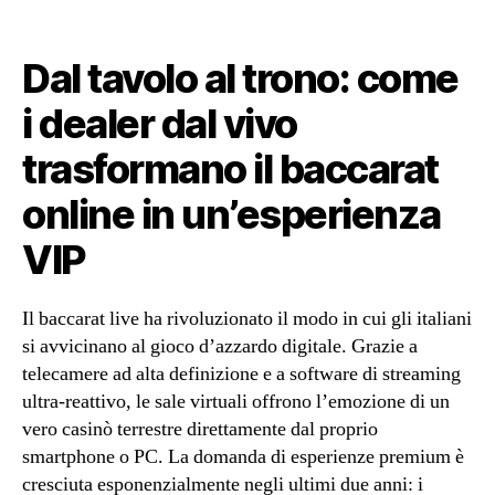
Dal tavolo al trono: come
i dealer dal vivo
trasformano il baccarat
online in un’esperienza
VIP
Il baccarat live ha rivoluzionato il modo in cui gli italiani
si avvicinano al gioco d’azzardo digitale. Grazie a
telecamere ad alta definizione e a software di streaming
ultra‑reattivo, le sale virtuali offrono l’emozione di un
vero casinò terrestre direttamente dal proprio
smartphone o PC. La domanda di esperienze premium è
cresciuta esponenzialmente negli ultimi due anni: i