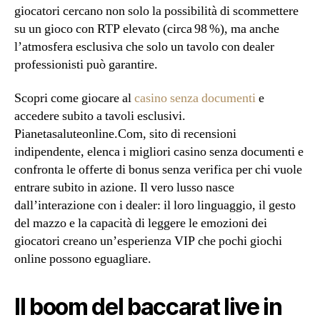
giocatori cercano non solo la possibilità di scommettere
su un gioco con RTP elevato (circa 98 %), ma anche
l’atmosfera esclusiva che solo un tavolo con dealer
professionisti può garantire.
Scopri come giocare al
casino senza documenti
e
accedere subito a tavoli esclusivi.
Pianetasaluteonline.Com, sito di recensioni
indipendente, elenca i migliori casino senza documenti e
confronta le offerte di bonus senza verifica per chi vuole
entrare subito in azione. Il vero lusso nasce
dall’interazione con i dealer: il loro linguaggio, il gesto
del mazzo e la capacità di leggere le emozioni dei
giocatori creano un’esperienza VIP che pochi giochi
online possono eguagliare.
Il boom del baccarat live in