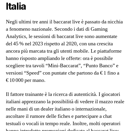
Italia
Negli ultimi tre anni il baccarat live è passato da nicchia
a fenomeno nazionale. Secondo i dati di Gaming
Analytics, le sessioni di baccarat live sono aumentate
del 45 % nel 2023 rispetto al 2020, con una crescita
ancora più marcata tra gli utenti mobile. Le piattaforme
hanno risposto ampliando le offerte: ora è possibile
scegliere tra tavoli “Mini‑Baccarat”, “Punto Banco” e
versioni “Speed” con puntate che partono da € 1 fino a
€ 10 000 per mano.
Il fattore trainante è la ricerca di autenticità. I giocatori
italiani apprezzano la possibilità di vedere il mazzo reale
nelle mani di un dealer italiano o internazionale,
ascoltare il rumore delle fiches e partecipare a chat
testuali o vocali in tempo reale. Inoltre, molti operatori
hanno introdotto promozioni dedicate al baccarat live: