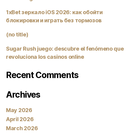
1xBet зеркало iOS 2026: как обойти
блокировки и играть без тормозов
(no title)
Sugar Rush juego: descubre el fenómeno que
revoluciona los casinos online
Recent Comments
Archives
May 2026
April 2026
March 2026