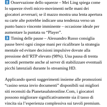
Osservazione dello squeeze – Mei Ling spiega come
lo squeeze riveli micro‑movimenti nelle mani dei
giocatori avversari; se il mazzo mostra una lenta apertura
su carte alte potrebbe indicare una tendenza verso un
punto banco vincente imminente – occasione ideale per
aumentare la puntata su “Player”.
Timing delle pause – Alessandro Russo consiglia
pause brevi ogni cinque mani per ricalibrare la strategia
mentale ed evitare decisioni impulsive dovute alla
pressione dell’RTP elevato (98%). Una pausa di trenta
secondi permette anche al server di stabilizzare eventuali
picchi latenziali durante lo streaming HD.
Applicando questi suggerimenti insieme alle promozioni
“casino senza invio documenti” disponibili sui migliori
siti recensiti da Pianetasaluteonline.Com, i giocatori
possono migliorare significativamente sia il tasso di
vincita sia l’esperienza complessiva sui tavoli premium.