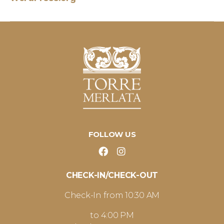
FOLLOW US
CHECK-IN/CHECK-OUT
Check-In from 10:30 AM
to 4:00 PM