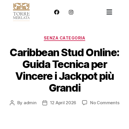
SENZA CATEGORIA
Caribbean Stud Online:
Guida Tecnica per
Vincere i Jackpot più
Grandi
By
admin
12 April 2026
No Comments