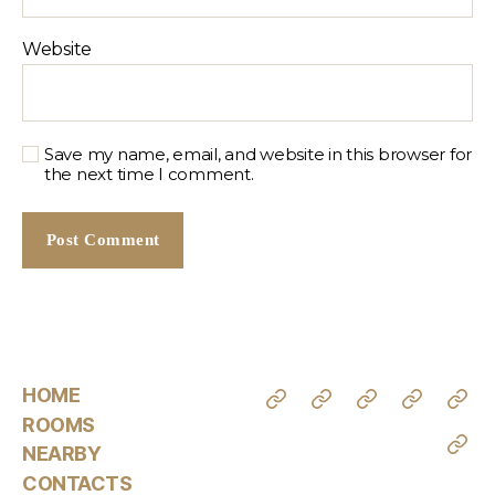
Website
Save my name, email, and website in this browser for
the next time I comment.
HOME
ROOMS
NEARBY
CONTACTS