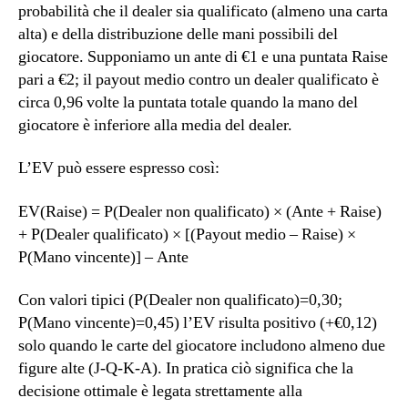
probabilità che il dealer sia qualificato (almeno una carta
alta) e della distribuzione delle mani possibili del
giocatore. Supponiamo un ante di €1 e una puntata Raise
pari a €2; il payout medio contro un dealer qualificato è
circa 0,96 volte la puntata totale quando la mano del
giocatore è inferiore alla media del dealer.
L’EV può essere espresso così:
EV(Raise) = P(Dealer non qualificato) × (Ante + Raise)
+ P(Dealer qualificato) × [(Payout medio – Raise) ×
P(Mano vincente)] – Ante
Con valori tipici (P(Dealer non qualificato)=0,30;
P(Mano vincente)=0,45) l’EV risulta positivo (+€0,12)
solo quando le carte del giocatore includono almeno due
figure alte (J‑Q‑K‑A). In pratica ciò significa che la
decisione ottimale è legata strettamente alla