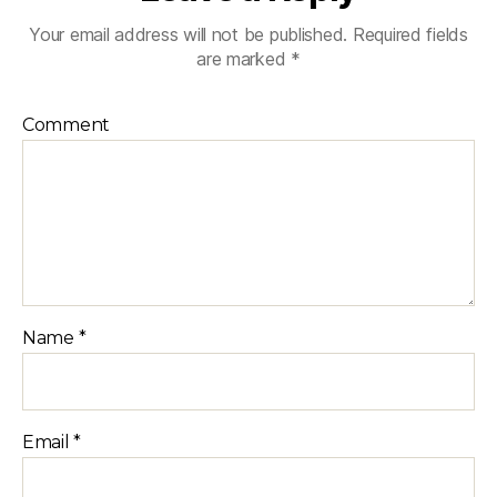
Your email address will not be published.
Required fields
are marked
*
Comment
Name
*
Email
*