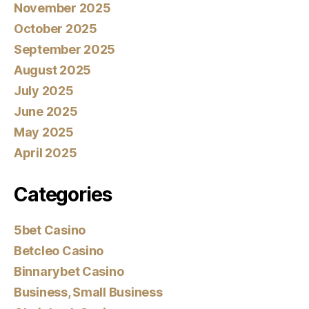
November 2025
October 2025
September 2025
August 2025
July 2025
June 2025
May 2025
April 2025
Categories
5bet Casino
Betcleo Casino
Binnarybet Casino
Business, Small Business