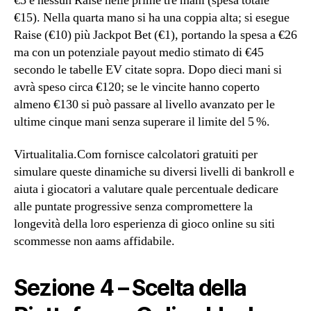
€5 e nessun Raise nelle prime tre mani (spesa totale
€15). Nella quarta mano si ha una coppia alta; si esegue
Raise (€10) più Jackpot Bet (€1), portando la spesa a €26
ma con un potenziale payout medio stimato di €45
secondo le tabelle EV citate sopra. Dopo dieci mani si
avrà speso circa €120; se le vincite hanno coperto
almeno €130 si può passare al livello avanzato per le
ultime cinque mani senza superare il limite del 5 %.
Virtualitalia.Com fornisce calcolatori gratuiti per
simulare queste dinamiche su diversi livelli di bankroll e
aiuta i giocatori a valutare quale percentuale dedicare
alle puntate progressive senza compromettere la
longevità della loro esperienza di gioco online su siti
scommesse non aams affidabile.
Sezione 4 – Scelta della