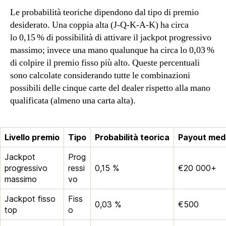
Le probabilità teoriche dipendono dal tipo di premio
desiderato. Una coppia alta (J‑Q‑K‑A‑K) ha circa
lo 0,15 % di possibilità di attivare il jackpot progressivo
massimo; invece una mano qualunque ha circa lo 0,03 %
di colpire il premio fisso più alto. Queste percentuali
sono calcolate considerando tutte le combinazioni
possibili delle cinque carte del dealer rispetto alla mano
qualificata (almeno una carta alta).
Livello premio
Tipo
Probabilità teorica
Payout med
Jackpot
Prog
progressivo
ressi
0,15 %
€20 000+
massimo
vo
Jackpot fisso
Fiss
0,03 %
€500
top
o