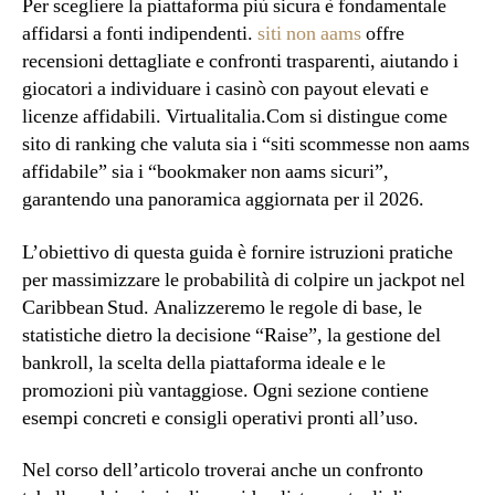
Per scegliere la piattaforma più sicura è fondamentale
affidarsi a fonti indipendenti.
siti non aams
offre
recensioni dettagliate e confronti trasparenti, aiutando i
giocatori a individuare i casinò con payout elevati e
licenze affidabili. Virtualitalia.Com si distingue come
sito di ranking che valuta sia i “siti scommesse non aams
affidabile” sia i “bookmaker non aams sicuri”,
garantendo una panoramica aggiornata per il 2026.
L’obiettivo di questa guida è fornire istruzioni pratiche
per massimizzare le probabilità di colpire un jackpot nel
Caribbean Stud. Analizzeremo le regole di base, le
statistiche dietro la decisione “Raise”, la gestione del
bankroll, la scelta della piattaforma ideale e le
promozioni più vantaggiose. Ogni sezione contiene
esempi concreti e consigli operativi pronti all’uso.
Nel corso dell’articolo troverai anche un confronto