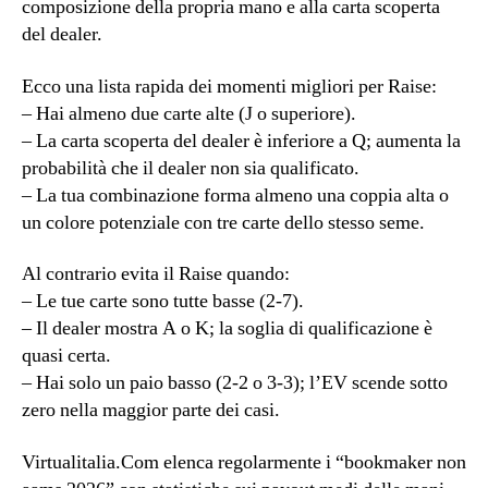
composizione della propria mano e alla carta scoperta
del dealer.
Ecco una lista rapida dei momenti migliori per Raise:
– Hai almeno due carte alte (J o superiore).
– La carta scoperta del dealer è inferiore a Q; aumenta la
probabilità che il dealer non sia qualificato.
– La tua combinazione forma almeno una coppia alta o
un colore potenziale con tre carte dello stesso seme.
Al contrario evita il Raise quando:
– Le tue carte sono tutte basse (2‑7).
– Il dealer mostra A o K; la soglia di qualificazione è
quasi certa.
– Hai solo un paio basso (2‑2 o 3‑3); l’EV scende sotto
zero nella maggior parte dei casi.
Virtualitalia.Com elenca regolarmente i “bookmaker non