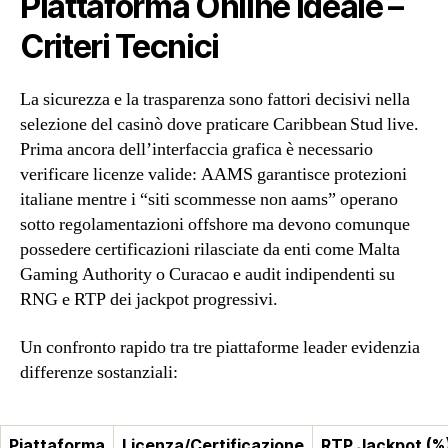
Piattaforma Online Ideale –
Criteri Tecnici
La sicurezza e la trasparenza sono fattori decisivi nella
selezione del casinò dove praticare Caribbean Stud live.
Prima ancora dell’interfaccia grafica è necessario
verificare licenze valide: AAMS garantisce protezioni
italiane mentre i “siti scommesse non aams” operano
sotto regolamentazioni offshore ma devono comunque
possedere certificazioni rilasciate da enti come Malta
Gaming Authority o Curacao e audit indipendenti su
RNG e RTP dei jackpot progressivi.
Un confronto rapido tra tre piattaforme leader evidenzia
differenze sostanziali:
Piattaforma
Licenza/Certificazione
RTP Jackpot (%