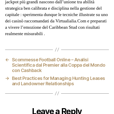
jackpot più grandi nascono dall’unione tra abilità
strategica ben calibrata e disciplina nella gestione del
capitale : sperimenta dunque le tecniche illustrate su uno
dei casinò raccomandati da Virtualialia.Com e preparati
a vivere l’emozione del Caribbean Stud con risultati
realmente misurabili .
←
Scommesse Football Online – Analisi
Scientifica dal Premier alla Coppa del Mondo
con Cashback
→
Best Practices for Managing Hunting Leases
and Landowner Relationships
Leave a Reply