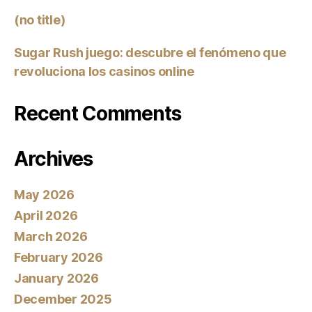
(no title)
Sugar Rush juego: descubre el fenómeno que
revoluciona los casinos online
Recent Comments
Archives
May 2026
April 2026
March 2026
February 2026
January 2026
December 2025