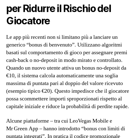
per Ridurre il Rischio del
Giocatore
Le app più recenti non si limitano più a lanciare un
generico “bonus di benvenuto”. Utilizzano algoritmi
basati sul comportamento di gioco per assegnare premi
cash‑back o no‑deposit in modo mirato e controllato.
Quando un nuovo utente attiva un bonus no‑deposit da
€10, il sistema calcola automaticamente una soglia
massima di puntata pari al doppio del valore ricevuto
(esempio tipico €20). Questo impedisce che il giocatore
possa scommettere importi sproporzionati rispetto al
capitale iniziale e riduce la probabilità di perdite rapide.
Alcune piattaforme – tra cui LeoVegas Mobile e
Mr Green App – hanno introdotto “bonus con limiti di
puntata integrati”. In pratica il codice promozionale