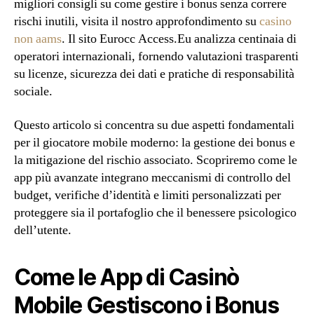
migliori consigli su come gestire i bonus senza correre
rischi inutili, visita il nostro approfondimento su
casino
non aams
. Il sito Eurocc Access.Eu analizza centinaia di
operatori internazionali, fornendo valutazioni trasparenti
su licenze, sicurezza dei dati e pratiche di responsabilità
sociale.
Questo articolo si concentra su due aspetti fondamentali
per il giocatore mobile moderno: la gestione dei bonus e
la mitigazione del rischio associato. Scopriremo come le
app più avanzate integrano meccanismi di controllo del
budget, verifiche d’identità e limiti personalizzati per
proteggere sia il portafoglio che il benessere psicologico
dell’utente.
Come le App di Casinò
Mobile Gestiscono i Bonus