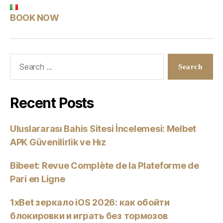
BOOK NOW
Recent Posts
Uluslararası Bahis Sitesi İncelemesi: Melbet
APK Güvenilirlik ve Hız
Bibeet: Revue Complète de la Plateforme de
Pari en Ligne
1xBet зеркало iOS 2026: как обойти
блокировки и играть без тормозов