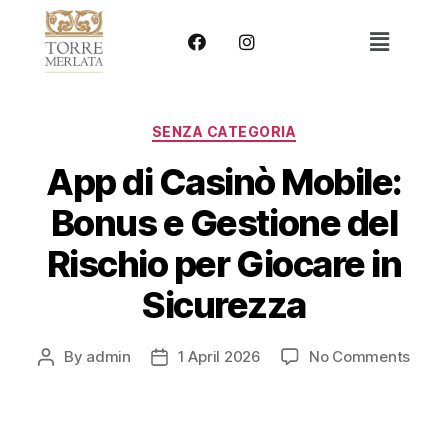
SENZA CATEGORIA
App di Casinò Mobile:
Bonus e Gestione del
Rischio per Giocare in
Sicurezza
By
admin
1 April 2026
No Comments