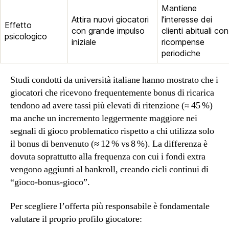
Mantiene
Attira nuovi giocatori
l’interesse dei
Effetto
con grande impulso
clienti abituali con
psicologico
iniziale
ricompense
periodiche
Studi condotti da università italiane hanno mostrato che i
giocatori che ricevono frequentemente bonus di ricarica
tendono ad avere tassi più elevati di ritenzione (≈ 45 %)
ma anche un incremento leggermente maggiore nei
segnali di gioco problematico rispetto a chi utilizza solo
il bonus di benvenuto (≈ 12 % vs 8 %). La differenza è
dovuta soprattutto alla frequenza con cui i fondi extra
vengono aggiunti al bankroll, creando cicli continui di
“gioco‑bonus‑gioco”.
Per scegliere l’offerta più responsabile è fondamentale
valutare il proprio profilo giocatore: