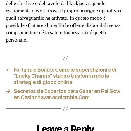
delle slot live o del tavolo da blackjack sapendo
esattamente dove si trova il proprio margine operativo e
quali salvaguardie ha attivate. In questo modo è
possibile sfruttare al meglio le offerte disponibili senza
compromettere né la salute finanziaria né quella
personale.
←
Fortuna e Bonus: Come le superstizioni dei
“Lucky Charms” stanno trasformando le
strategie di gioco online
→
Secretos de Expertos para Ganar en Pai Gow
en Casinohavanacolombia.Com
Leave a Reply