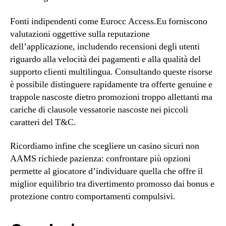
Fonti indipendenti come Eurocc Access.Eu forniscono
valutazioni oggettive sulla reputazione
dell’applicazione, includendo recensioni degli utenti
riguardo alla velocità dei pagamenti e alla qualità del
supporto clienti multilingua. Consultando queste risorse
è possibile distinguere rapidamente tra offerte genuine e
trappole nascoste dietro promozioni troppo allettanti ma
cariche di clausole vessatorie nascoste nei piccoli
caratteri del T&C.
Ricordiamo infine che scegliere un casino sicuri non
AAMS richiede pazienza: confrontare più opzioni
permette al giocatore d’individuare quella che offre il
miglior equilibrio tra divertimento promosso dai bonus e
protezione contro comportamenti compulsivi.