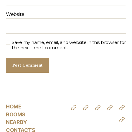
Website
Save my name, email, and website in this browser for
the next time I comment.
HOME
ROOMS
NEARBY
CONTACTS