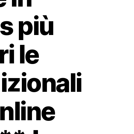
s più
i le
izionali
online