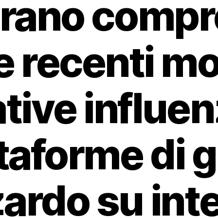
erano compr
e recenti mo
ive influen
taforme di 
ardo su int