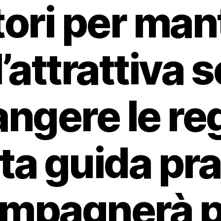
ori per man
l’attrattiva
angere le re
a guida prat
mpagnerà 