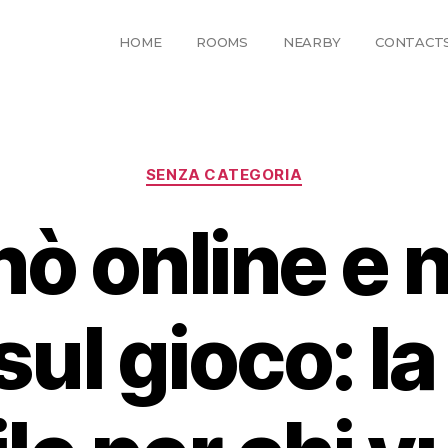
HOME
ROOMS
NEARBY
CONTACT
SENZA CATEGORIA
nò online e 
sul gioco: l