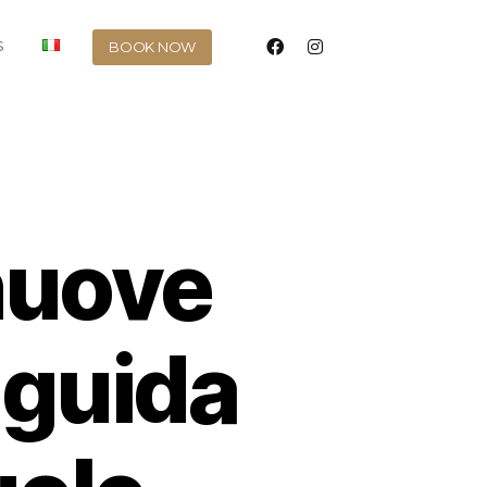
S
BOOK NOW
nuove
a guida