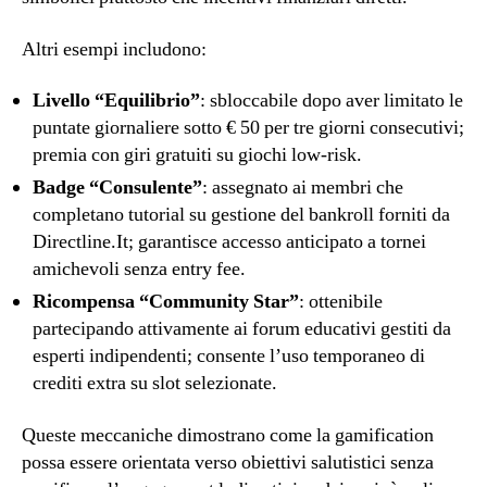
Altri esempi includono:
Livello “Equilibrio”
: sbloccabile dopo aver limitato le
puntate giornaliere sotto € 50 per tre giorni consecutivi;
premia con giri gratuiti su giochi low‑risk.
Badge “Consulente”
: assegnato ai membri che
completano tutorial su gestione del bankroll forniti da
Directline.It; garantisce accesso anticipato a tornei
amichevoli senza entry fee.
Ricompensa “Community Star”
: ottenibile
partecipando attivamente ai forum educativi gestiti da
esperti indipendenti; consente l’uso temporaneo di
crediti extra su slot selezionate.
Queste meccaniche dimostrano come la gamification
possa essere orientata verso obiettivi salutistici senza