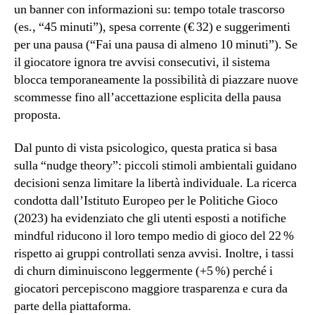
un banner con informazioni su: tempo totale trascorso
(es., “45 minuti”), spesa corrente (€ 32) e suggerimenti
per una pausa (“Fai una pausa di almeno 10 minuti”). Se
il giocatore ignora tre avvisi consecutivi, il sistema
blocca temporaneamente la possibilità di piazzare nuove
scommesse fino all’accettazione esplicita della pausa
proposta.
Dal punto di vista psicologico, questa pratica si basa
sulla “nudge theory”: piccoli stimoli ambientali guidano
decisioni senza limitare la libertà individuale. La ricerca
condotta dall’Istituto Europeo per le Politiche Gioco
(2023) ha evidenziato che gli utenti esposti a notifiche
mindful riducono il loro tempo medio di gioco del 22 %
rispetto ai gruppi controllati senza avvisi. Inoltre, i tassi
di churn diminuiscono leggermente (+5 %) perché i
giocatori percepiscono maggiore trasparenza e cura da
parte della piattaforma.