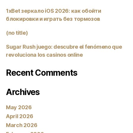
1xBet зеркало iOS 2026: как обойти
блокировки и играть без тормозов
(no title)
Sugar Rush juego: descubre el fenómeno que
revoluciona los casinos online
Recent Comments
Archives
May 2026
April 2026
March 2026