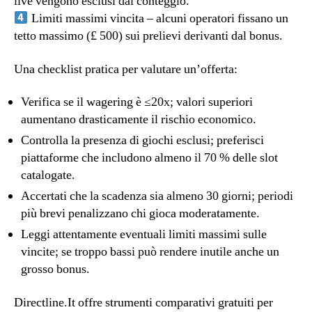
live vengono esclusi dal conteggio.
Limiti massimi vincita – alcuni operatori fissano un
tetto massimo (£ 500) sui prelievi derivanti dal bonus.
Una checklist pratica per valutare un’offerta:
Verifica se il wagering è ≤20x; valori superiori
aumentano drasticamente il rischio economico.
Controlla la presenza di giochi esclusi; preferisci
piattaforme che includono almeno il 70 % delle slot
catalogate.
Accertati che la scadenza sia almeno 30 giorni; periodi
più brevi penalizzano chi gioca moderatamente.
Leggi attentamente eventuali limiti massimi sulle
vincite; se troppo bassi può rendere inutile anche un
grosso bonus.
Directline.It offre strumenti comparativi gratuiti per