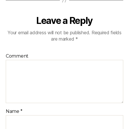
Leave a Reply
Your email address will not be published.
Required fields
are marked
*
Comment
Name
*