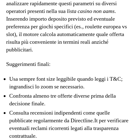
analizzare rapidamente questi parametri su diversi
operatori presenti nella sua
lista casino non aams
.
Inserendo importo deposito previsto ed eventuale
preferenza per giochi specifici (es., roulette europea vs
slot), il motore calcola automaticamente quale offerta
risulta più conveniente in termini reali anziché
pubblicitari.
Suggerimenti finali:
Usa sempre font size leggibile quando leggi i T&C;
ingrandisci lo zoom se necessario.
Confronta almeno tre offerte diverse prima della
decisione finale.
Consulta recensioni indipendenti come quelle
pubblicate regolarmente da Directline.It per verificare
eventuali reclami ricorrenti legati alla trasparenza
contrattuale.