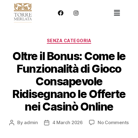
SENZA CATEGORIA
Oltre il Bonus: Come le
Funzionalità di Gioco
Consapevole
Ridisegnano le Offerte
nei Casinò Online
By
admin
4 March 2026
No Comments