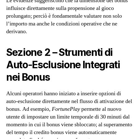
Le evidenze suggeriscono che la dimensione del bonus
influisce direttamente sulla propensione al gioco
prolungato; perciò è fondamentale valutare non solo
l’importo ma anche le condizioni operative che ne
derivano.
Sezione 2 – Strumenti di
Auto‑Esclusione Integrati
nei Bonus
Alcuni operatori hanno iniziato a inserire opzioni di
auto‑esclusione direttamente nel flusso di attivazione del
bonus. Ad esempio,
FortunePlay
permette al nuovo
utente di impostare un limite temporale di 30 minuti dal
momento in cui il bonus viene sbloccato; al superamento
del tempo il credito bonus viene automaticamente