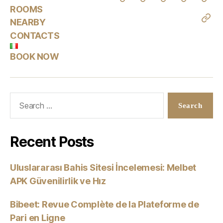
ROOMS
NEARBY
CONTACTS
BOOK NOW
Recent Posts
Uluslararası Bahis Sitesi İncelemesi: Melbet
APK Güvenilirlik ve Hız
Bibeet: Revue Complète de la Plateforme de
Pari en Ligne