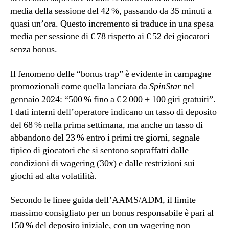
media della sessione del 42 %, passando da 35 minuti a
quasi un’ora. Questo incremento si traduce in una spesa
media per sessione di € 78 rispetto ai € 52 dei giocatori
senza bonus.
Il fenomeno delle “bonus trap” è evidente in campagne
promozionali come quella lanciata da
SpinStar
nel
gennaio 2024: “500 % fino a € 2 000 + 100 giri gratuiti”.
I dati interni dell’operatore indicano un tasso di deposito
del 68 % nella prima settimana, ma anche un tasso di
abbandono del 23 % entro i primi tre giorni, segnale
tipico di giocatori che si sentono sopraffatti dalle
condizioni di wagering (30x) e dalle restrizioni sui
giochi ad alta volatilità.
Secondo le linee guida dell’AAMS/ADM, il limite
massimo consigliato per un bonus responsabile è pari al
150 % del deposito iniziale, con un wagering non