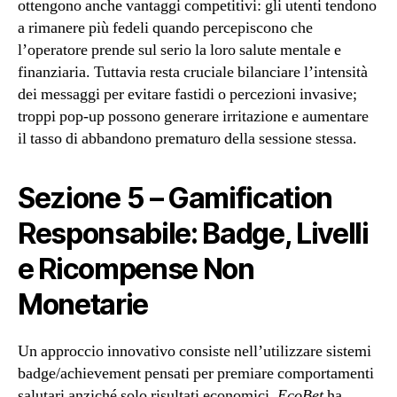
ottengono anche vantaggi competitivi: gli utenti tendono
a rimanere più fedeli quando percepiscono che
l’operatore prende sul serio la loro salute mentale e
finanziaria. Tuttavia resta cruciale bilanciare l’intensità
dei messaggi per evitare fastidi o percezioni invasive;
troppi pop‑up possono generare irritazione e aumentare
il tasso di abbandono prematuro della sessione stessa.
Sezione 5 – Gamification
Responsabile: Badge, Livelli
e Ricompense Non
Monetarie
Un approccio innovativo consiste nell’utilizzare sistemi
badge/achievement pensati per premiare comportamenti
salutari anziché solo risultati economici.
EcoBet
ha