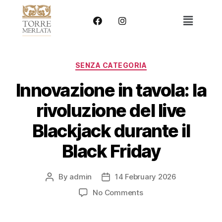
SENZA CATEGORIA
Innovazione in tavola: la
rivoluzione del live
Blackjack durante il
Black Friday
By
admin
14 February 2026
No Comments