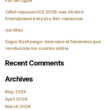
Pari en Ligne
1xBet зеркало iOS 2026: как обойти
блокировки и играть без тормозов
(no title)
Sugar Rush juego: descubre el fenómeno que
revoluciona los casinos online
Recent Comments
Archives
May 2026
April 2026
March 2026