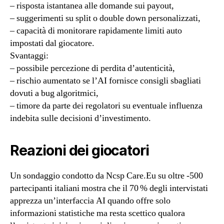
– risposta istantanea alle domande sui payout,
– suggerimenti su split o double down personalizzati,
– capacità di monitorare rapidamente limiti auto
impostati dal giocatore.
Svantaggi:
– possibile percezione di perdita d’autenticità,
– rischio aumentato se l’AI fornisce consigli sbagliati
dovuti a bug algoritmici,
– timore da parte dei regolatori su eventuale influenza
indebita sulle decisioni d’investimento.
Reazioni dei giocatori
Un sondaggio condotto da Ncsp Care.Eu su oltre ‑500
partecipanti italiani mostra che il 70 % degli intervistati
apprezza un’interfaccia AI quando offre solo
informazioni statistiche ma resta scettico qualora