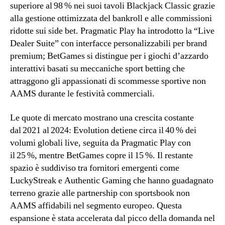
superiore al 98 % nei suoi tavoli Blackjack Classic grazie
alla gestione ottimizzata del bankroll e alle commissioni
ridotte sui side bet. Pragmatic Play ha introdotto la “Live
Dealer Suite” con interfacce personalizzabili per brand
premium; BetGames si distingue per i giochi d’azzardo
interattivi basati su meccaniche sport betting che
attraggono gli appassionati di scommesse sportive non
AAMS durante le festività commerciali.​
Le quote di mercato mostrano una crescita costante
dal 2021 al 2024: Evolution detiene circa il 40 % dei
volumi globali live, seguita da Pragmatic Play con
il 25 %, mentre BetGames copre il 15 %. Il restante
spazio è suddiviso tra fornitori emergenti come
LuckyStreak e Authentic Gaming che hanno guadagnato
terreno grazie alle partnership con sportsbook non
AAMS affidabili nel segmento europeo. Questa
espansione è stata accelerata dal picco della domanda nel