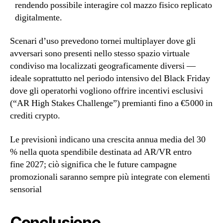
rendendo possibile interagire col mazzo fisico replicato
digitalmente.
Scenari d’uso prevedono tornei multiplayer dove gli
avversari sono presenti nello stesso spazio virtuale
condiviso ma localizzati geograficamente diversi —
ideale soprattutto nel periodo intensivo del Black Friday
dove gli operator​hi vogliono offrire incentivi esclusivi
(“AR High Stakes Challenge”) premianti fino a €5 000 in
crediti crypto.
Le previsionì indicano una crescita annua media del ‎30
%‎ nella quota spendibile destinata ad AR/VR entro
fine 2027; ciò significa che le future campagne
promozionali saranno sempre più integrate con elementi
sensorial​­⁠⁠⁠⁠⁠⁠⁠⁠​​
Conclusione