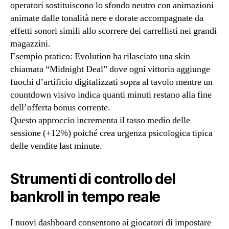
operatori sostituiscono lo sfondo neutro con animazioni
animate dalle tonalità nere e dorate accompagnate da
effetti sonori simili allo scorrere dei carrellisti nei grandi
magazzini.
Esempio pratico: Evolution ha rilasciato una skin
chiamata “Midnight Deal” dove ogni vittoria aggiunge
fuochi d’artificio digitalizzati sopra al tavolo mentre un
countdown visivo indica quanti minuti restano alla fine
dell’offerta bonus corrente.
Questo approccio incrementa il tasso medio delle
sessione (+12%) poiché crea urgenza psicologica tipica
delle vendite last minute.
Strumenti di controllo del
bankroll in tempo reale
I nuovi dashboard consentono ai giocatori di impostare