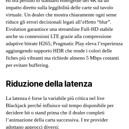
ed ora persino lo standard emergente del 4K ha un
impatto diretto sulla leggibilità delle carte sul tavolo
virtuale. Un dealer che mostra chiaramente ogni seme
riduce gli errori decisionali legati all’effetto “blur”.
Evolution garantisce una streamline Full‑HD stabile
anche su connessioni LTE grazie alla compressione
adaptive bitrate H265; Pragmatic Play eleva l’esperienza
aggiungendo supporto HDR che rende i colori delle
fiches più vibranti ma richiede almeno 5 Mbps costanti
per evitare buffering.
Riduzione della latenza
La latenza è forse la variabile più critica nel live
Blackjack perché influisce sul tempo disponibile per
decidere hit o stand prima che il dealer completi
l’animazione della carta successiva. I tre provider
adottano approcci diversi: