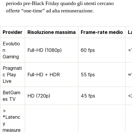
periodo pre‑Black Friday quando gli utenti cercano
offerte “one‑time” ad alta remunerazione.
Provider
Risoluzione massima
Frame‑rate medio
L
Evolutio
n
Full‑HD (1080p)
60 fps
<
Gaming
Pragmati
c Play
Full‑HD + HDR
55 fps
≈
Live
BetGam
HD (720p)
45 fps
<
es TV
>
*Latenc
y
measure