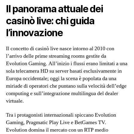
Il panorama attuale dei
casinò live: chi guida
l’innovazione
Il concetto di casinò live nasce intorno al 2010 con
l’arrivo delle prime streaming rooms gestite da
Evolution Gaming. All’inizio i flussi erano limitati a una
sola telecamera HD su server basati esclusivamente in
Europa occidentale; oggi la scena è popolata da una
miriade di operatori che puntano sulla velocità dell’edge
computing e sull’integrazione multilingua del dealer
virtuale.
Tra i protagonisti internazionali spiccano Evolution
Gaming, Pragmatic Play Live e BetGames TV.
Evolution domina il mercato con un RTP medio