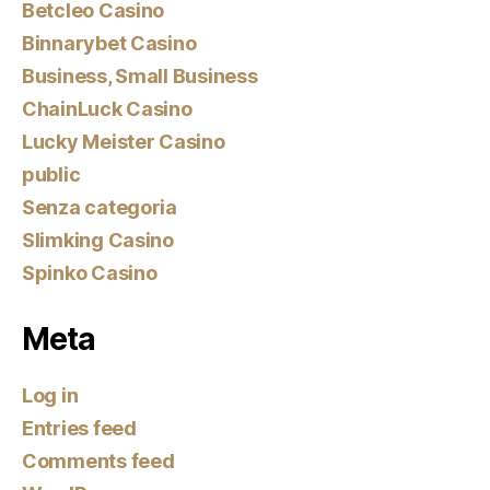
Betcleo Casino
Binnarybet Casino
Business, Small Business
ChainLuck Casino
Lucky Meister Casino
public
Senza categoria
Slimking Casino
Spinko Casino
Meta
Log in
Entries feed
Comments feed