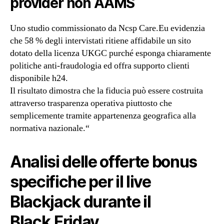
provider non AAMS
Uno studio commissionato da Ncsp Care.Eu evidenzia
che 58 % degli intervistati ritiene affidabile un sito
dotato della licenza UKGC purché esponga chiaramente
politiche anti‐fraudologia ed offra supporto clienti
disponibile h24.
Il risultato dimostra che la fiducia può essere costruita
attraverso trasparenza operativa piuttosto che
semplicemente tramite appartenenza geografica alla
normativa nazionale.“
Analisi delle offerte bonus
specifiche per il live
Blackjack durante il
Black Friday