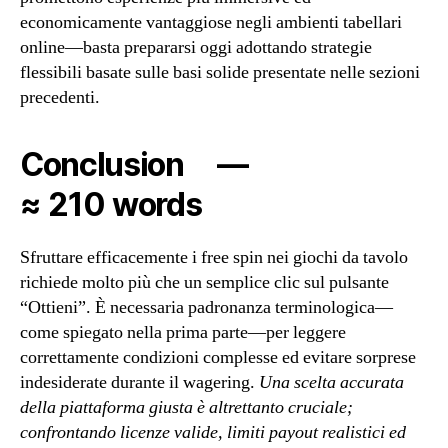
economicamente vantaggiose negli ambienti tabellari
online—basta prepararsi oggi adottando strategie
flessibili basate sulle basi solide presentate nelle sezioni
precedenti.
Conclusion —
≈ 210 words
Sfruttare efficacemente i free spin nei giochi da tavolo
richiede molto più che un semplice clic sul pulsante
“Ottieni”. È necessaria padronanza terminologica—
come spiegato nella prima parte—per leggere
correttamente condizioni complesse ed evitare sorprese
indesiderate durante il wagering.
Una scelta accurata
della piattaforma giusta è altrettanto cruciale;
confrontando licenze valide, limiti payout realistici ed