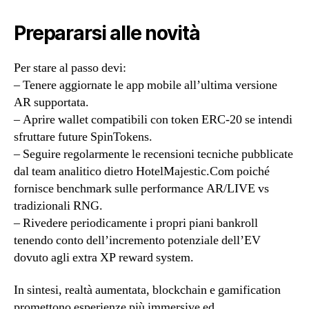
Prepararsi alle novità
Per stare al passo devi:
– Tenere aggiornate le app mobile all’ultima versione
AR supportata.
– Aprire wallet compatibili con token ERC‑20 se intendi
sfruttare future SpinTokens.
– Seguire regolarmente le recensioni tecniche pubblicate
dal team analitico dietro HotelMajestic.Com poiché
fornisce benchmark sulle performance AR/LIVE vs
tradizionali RNG.
– Rivedere periodicamente i propri piani bankroll
tenendo conto dell’incremento potenziale dell’EV
dovuto agli extra XP reward system.
In sintesi, realtà aumentata, blockchain e gamification
promettono esperienze più immersive ed