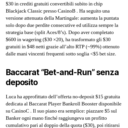
$30 in crediti gratuiti convertibili subito in chip
Blackjack Classic presso CasinoB . Ha seguito una
versione attenuata della Martingale: aumenta la puntata
solo dopo due perdite consecutive ed utilizza sempre la
strategia base (split Aces/8’s). Dopo aver completato
$600 in wagering ($30 ×20), ha trasformato gli $30
gratuiti in $48 netti grazie all’alto RTP (~99%) ottenuto
dalle mani vincenti frequenti sotto soglia <$5 bet size.
Baccarat “Bet‑and‑Run” senza
deposito
Luca ha approfittato dell’offerta no‐deposit $15 gratuita
dedicata al Baccarat Player Bankroll Booster disponibile
su CasinoC . Il suo piano era semplice: piazzare $5 sul
Banker ogni mano finché raggiungeva un profitto
cumulativo pari al doppio della quota ($30), poi ritirarsi