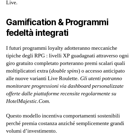
Live.
Gamification & Programmi
fedeltà integrati
I futuri programmi loyalty adotteranno meccaniche
tipiche degli RPG : livelli XP guadagnati attraverso ogni
giro gratuito completato porteranno premi scalari quali
moltiplicatori extra (
double spins
) o accesso anticipato
alle nuove varianti Live Roulette.
Gli utenti potranno
monitorare progressioni via dashboard personalizzate
offerte dalle piattaforme recensite regolarmente su
HotelMajestic.Com.
Questo modello incentiva comportamenti sostenibili
perché premia costanza anziché semplicemente grandi
volumi d’investimento.