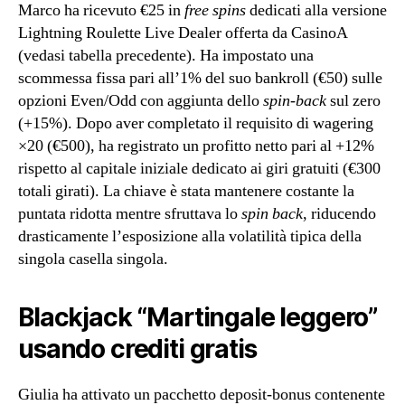
Marco ha ricevuto €25 in
free spins
dedicati alla versione
Lightning Roulette Live Dealer offerta da CasinoA
(vedasi tabella precedente). Ha impostato una
scommessa fissa pari all’1% del suo bankroll (€50) sulle
opzioni Even/Odd con aggiunta dello
spin‐back
sul zero
(+15%). Dopo aver completato il requisito di wagering
×20 (€500), ha registrato un profitto netto pari al +12%
rispetto al capitale iniziale dedicato ai giri gratuiti (€300
totali girati). La chiave è stata mantenere costante la
puntata ridotta mentre sfruttava lo
spin back
, riducendo
drasticamente l’esposizione alla volatilità tipica della
singola casella singola.
Blackjack “Martingale leggero”
usando crediti gratis
Giulia ha attivato un pacchetto deposit‐bonus contenente