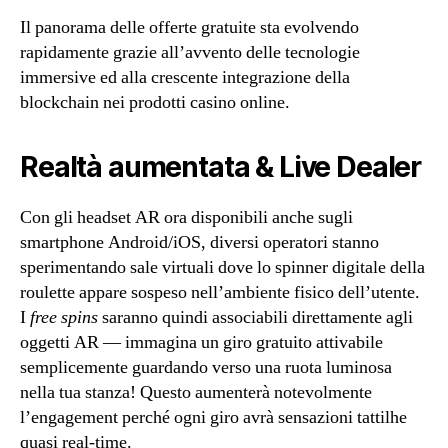
Il panorama delle offerte gratuite sta evolvendo
rapidamente grazie all’avvento delle tecnologie
immersive ed alla crescente integrazione della
blockchain nei prodotti casino online.
Realtà aumentata & Live Dealer
Con gli headset AR ora disponibili anche sugli
smartphone Android/iOS, diversi operatori stanno
sperimentando sale virtuali dove lo spinner digitale della
roulette appare sospeso nell’ambiente fisico dell’utente.
I
free spins
saranno quindi associabili direttamente agli
oggetti AR — immagina un giro gratuito attivabile
semplicemente guardando verso una ruota luminosa
nella tua stanza! Questo aumenterà notevolmente
l’engagement perché ogni giro avrà sensazioni tattilhe
quasi real-time.