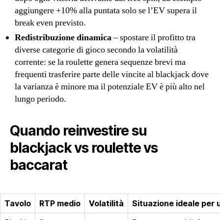
aggiungere +10% alla puntata solo se l’EV supera il
break even previsto.
Redistribuzione dinamica
– spostare il profitto tra
diverse categorie di gioco secondo la volatilità
corrente: se la roulette genera sequenze brevi ma
frequenti trasferire parte delle vincite al blackjack dove
la varianza è minore ma il potenziale EV è più alto nel
lungo periodo.
Quando reinvestire su
blackjack vs roulette vs
baccarat
Tavolo
RTP medio
Volatilità
Situazione ideale per 