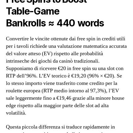
Table‑Game
Bankrolls ≈ 440 words
Convertire le vincite ottenute dai free spin in crediti utili
per i tavoli richiede una valutazione matematica accurata
del valore atteso (EV) rispetto alle probabilità
intrinseche dei giochi da casinò tradizionali.
Supponiamo di ricevere €20 in free spin su una slot con
RTP dell’96%. L’EV teorico è €19,20 (96% × €20). Se
lo stesso importo viene trasferito come credito per la
roulette europea (RTP medio intorno al 97,3%), l’EV
sale leggermente fino a €19,46 grazie alla minore house
edge rispetto alla maggior parte delle slot ad alta
volatilità.
Questa piccola differenza si traduce rapidamente in