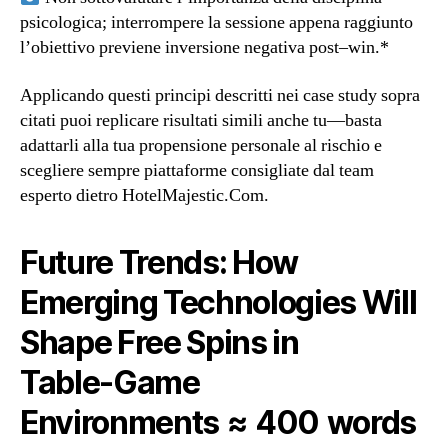
psicologica; interrompere la sessione appena raggiunto
l’obiettivo previene inversione negativa post–win.*
Applicando questi principi descritti nei case study sopra
citati puoi replicare risultati simili anche tu—basta
adattarli alla tua propensione personale al rischio e
scegliere sempre piattaforme consigliate dal team
esperto dietro HotelMajestic.Com.
Future Trends: How
Emerging Technologies Will
Shape Free Spins in
Table‑Game
Environments ≈ 400 words