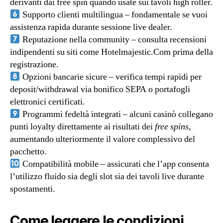
derivanti dai free spin quando usate sui tavoli high roller.
Supporto clienti multilingua – fondamentale se vuoi
assistenza rapida durante sessione live dealer.
Reputazione nella community – consulta recensioni
indipendenti su siti come Hotelmajestic.Com prima della
registrazione.
Opzioni bancarie sicure – verifica tempi rapidi per
deposit/withdrawal via bonifico SEPA o portafogli
elettronici certificati.
Programmi fedeltà integrati – alcuni casinò collegano
punti loyalty direttamente ai risultati dei
free spins
,
aumentando ulteriormente il valore complessivo del
pacchetto.
Compatibilità mobile – assicurati che l’app consenta
l’utilizzo fluido sia degli slot sia dei tavoli live durante
spostamenti.
Come leggere le condizioni