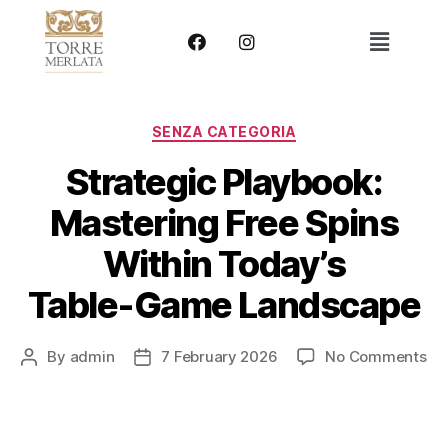
SENZA CATEGORIA
Strategic Playbook:
Mastering Free Spins
Within Today’s
Table‑Game Landscape
By
admin
7 February 2026
No Comments