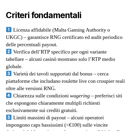
Criteri fondamentali
Licenza affidabile (Malta Gaming Authority o
UKGC) – garantisce RNG certificato ed audit periodico
delle percentuali payout.
Verifica dell’RTP specifico per ogni variante
tabellare – alcuni casinò mostrano solo l’RTP medio
globale.
Varietà dei tavoli supportati dal bonus – cerca
piattaforme che includano roulette live con croupier reali
oltre alle versioni RNG.
Chiarezza sulle condizioni
wagering
– preferisci siti
che espongono chiaramente multipli richiesti
esclusivamente sui crediti gratuiti.
Limiti massimi di payout – alcuni operatori
impongono caps bassissimi (<€100) sulle vincite