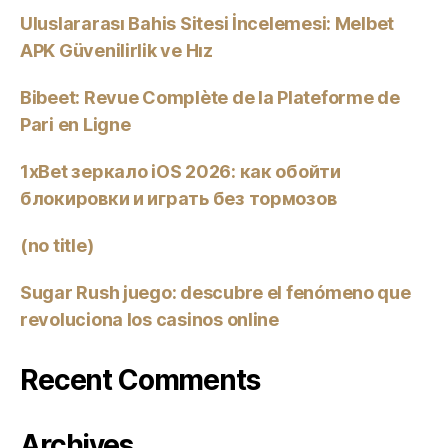
Uluslararası Bahis Sitesi İncelemesi: Melbet
APK Güvenilirlik ve Hız
Bibeet: Revue Complète de la Plateforme de
Pari en Ligne
1xBet зеркало iOS 2026: как обойти
блокировки и играть без тормозов
(no title)
Sugar Rush juego: descubre el fenómeno que
revoluciona los casinos online
Recent Comments
Archives