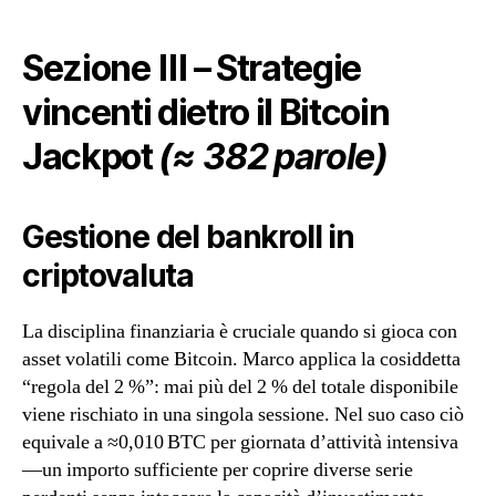
Sezione Ⅲ – Strategie
vincenti dietro il Bitcoin
Jackpot
(≈ 382 parole)
Gestione del bankroll in
criptovaluta
La disciplina finanziaria è cruciale quando si gioca con
asset volatili come Bitcoin. Marco applica la cosiddetta
“regola del 2 %”: mai più del 2 % del totale disponibile
viene rischiato in una singola sessione. Nel suo caso ciò
equivale a ≈0,010 BTC per giornata d’attività intensiva
—un importo sufficiente per coprire diverse serie