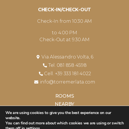
CHECK-IN/CHECK-OUT
Check-In from 10:30 AM
to 4:00 PM
Check-Out at 9:30 AM
Via Alessandro Volta, 6
Tel. 081 858 4598
Cell. +39 333 181 4022
info@torremerlata.com
ROOMS
NEARBY
CONTACTS
We are using cookies to give you the best experience on our
website.
PRIVACY & COOKIES POLICY
You can find out more about which cookies we are using or switch
them off in
settings
.