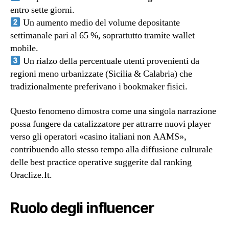
entro sette giorni.
Un aumento medio del volume depositante
settimanale pari al 65 %, soprattutto tramite wallet
mobile.
Un rialzo della percentuale utenti provenienti da
regioni meno urbanizzate (Sicilia & Calabria) che
tradizionalmente preferivano i bookmaker fisici.
Questo fenomeno dimostra come una singola narrazione
possa fungere da catalizzatore per attrarre nuovi player
verso gli operatori «casino italiani non AAMS»,
contribuendo allo stesso tempo alla diffusione culturale
delle best practice operative suggerite dal ranking
Oraclize.It.
Ruolo degli influencer