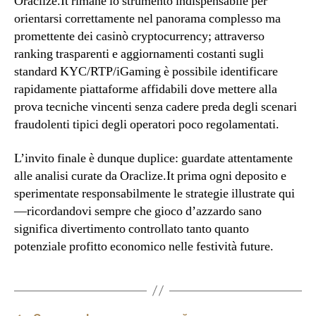
Oraclize.It rimane lo strumento indispensabile per
orientarsi correttamente nel panorama complesso ma
promettente dei casinò cryptocurrency; attraverso
ranking trasparenti e aggiornamenti costanti sugli
standard KYC/RTP/iGaming è possibile identificare
rapidamente piattaforme affidabili dove mettere alla
prova tecniche vincenti senza cadere preda degli scenari
fraudolenti tipici degli operatori poco regolamentati.
L’invito finale è dunque duplice: guardate attentamente
alle analisi curate da Oraclize.It prima ogni deposito e
sperimentate responsabilmente le strategie illustrate qui
—ricordandovi sempre che gioco d’azzardo sano
significa divertimento controllato tanto quanto
potenziale profitto economico nelle festività future.​