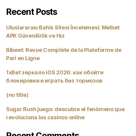
Recent Posts
Uluslararası Bahis Sitesi İncelemesi: Melbet
APK Güvenilirlik ve Hız
Bibeet: Revue Complète de la Plateforme de
Pari en Ligne
1xBet зеркало iOS 2026: как обойти
блокировки и играть без тормозов
(no title)
Sugar Rush juego: descubre el fenómeno que
revoluciona los casinos online
Recent Comments