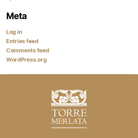
Meta
Log in
Entries feed
Comments feed
WordPress.org