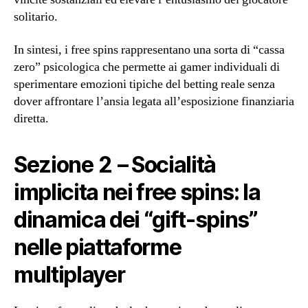
solitario.
In sintesi, i free spins rappresentano una sorta di “cassa
zero” psicologica che permette ai gamer individuali di
sperimentare emozioni tipiche del betting reale senza
dover affrontare l’ansia legata all’esposizione finanziaria
diretta.
Sezione 2 – Socialità
implicita nei free spins: la
dinamica dei “gift‑spins”
nelle piattaforme
multiplayer