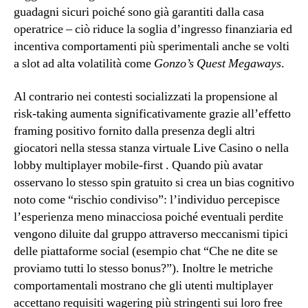
guadagni sicuri poiché sono già garantiti dalla casa
operatrice – ciò riduce la soglia d’ingresso finanziaria ed
incentiva comportamenti più sperimentali anche se volti
a slot ad alta volatilità come
Gonzo’s Quest Megaways
.
Al contrario nei contesti socializzati la propensione al
risk‑taking aumenta significativamente grazie all’effetto
framing positivo fornito dalla presenza degli altri
giocatori nella stessa stanza virtuale Live Casino o nella
lobby multiplayer mobile-first . Quando più avatar
osservano lo stesso spin gratuito si crea un bias cognitivo
noto come “rischio condiviso”: l’individuo percepisce
l’esperienza meno minacciosa poiché eventuali perdite
vengono diluite dal gruppo attraverso meccanismi tipici
delle piattaforme social (esempio chat “Che ne dite se
proviamo tutti lo stesso bonus?”). Inoltre le metriche
comportamentali mostrano che gli utenti multiplayer
accettano requisiti wagering più stringenti sui loro free