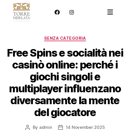
SENZA CATEGORIA
Free Spins e socialità nei
casinò online: perché i
giochi singoli e
multiplayer influenzano
diversamente la mente
del giocatore
By
admin
14 November 2025