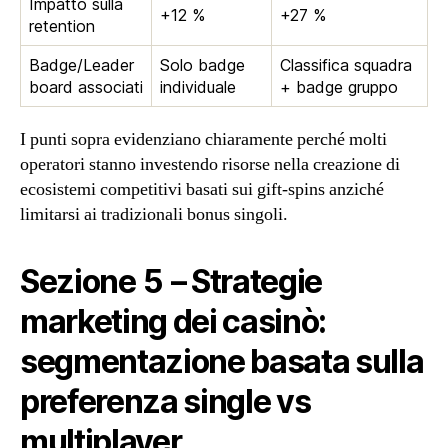
Impatto sulla
+12 %
+27 %
retention
Badge/Leader
Solo badge
Classifica squadra
board associati
individuale
+ badge gruppo
I punti sopra evidenziano chiaramente perché molti
operatori stanno investendo risorse nella creazione di
ecosistemi competitivi basati sui gift‑spins anziché
limitarsi ai tradizionali bonus singoli.
Sezione 5 – Strategie
marketing dei casinò:
segmentazione basata sulla
preferenza single vs
multiplayer