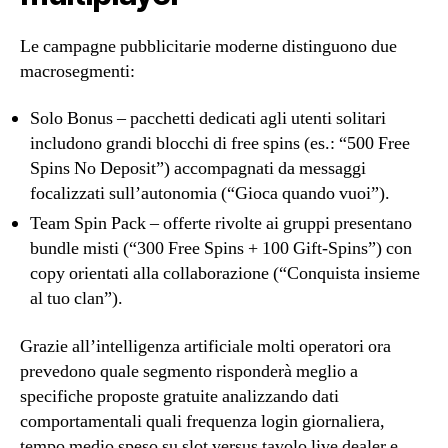
Le campagne pubblicitarie moderne distinguono due
macrosegmenti:
Solo Bonus – pacchetti dedicati agli utenti solitari
includono grandi blocchi di free spins (es.: “500 Free
Spins No Deposit”) accompagnati da messaggi
focalizzati sull’autonomia (“Gioca quando vuoi”).
Team Spin Pack – offerte rivolte ai gruppi presentano
bundle misti (“300 Free Spins + 100 Gift‑Spins”) con
copy orientati alla collaborazione (“Conquista insieme
al tuo clan”).
Grazie all’intelligenza artificiale molti operatori ora
prevedono quale segmento risponderà meglio a
specifiche proposte gratuite analizzando dati
comportamentali quali frequenza login giornaliera,
tempo medio speso su slot versus tavolo live dealer e