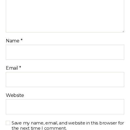
Name
*
Email
*
Website
Save my name, email, and website in this browser for
the next time I comment.