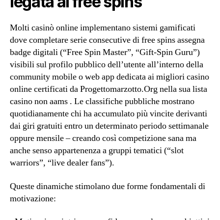
legata ai free spins
Molti casinò online implementano sistemi gamificati
dove completare serie consecutive di free spins assegna
badge digitali (“Free Spin Master”, “Gift‑Spin Guru”)
visibili sul profilo pubblico dell’utente all’interno della
community mobile o web app dedicata ai migliori casino
online certificati da Progettomarzotto.Org nella sua lista
casino non aams . Le classifiche pubbliche mostrano
quotidianamente chi ha accumulato più vincite derivanti
dai giri gratuiti entro un determinato periodo settimanale
oppure mensile – creando così competizione sana ma
anche senso appartenenza a gruppi tematici (“slot
warriors”, “live dealer fans”).
Queste dinamiche stimolano due forme fondamentali di
motivazione: