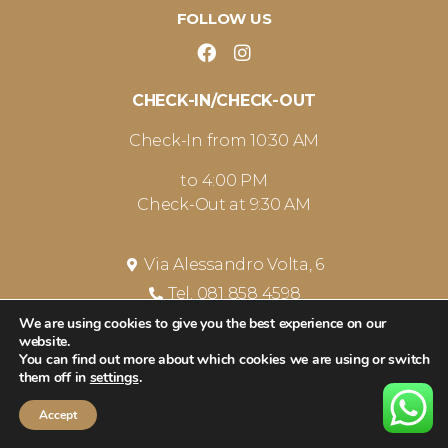
FOLLOW US
CHECK-IN/CHECK-OUT
Check-In from 10:30 AM
to 4:00 PM
Check-Out at 9:30 AM
Via Alessandro Volta, 6
Tel. 081 858 4598
Cell. +39 333 181 4022
We are using cookies to give you the best experience on our
website.
info@torremerlata.com
You can find out more about which cookies we are using or switch
them off in
settings
.
ROOMS
Accept
NEARBY