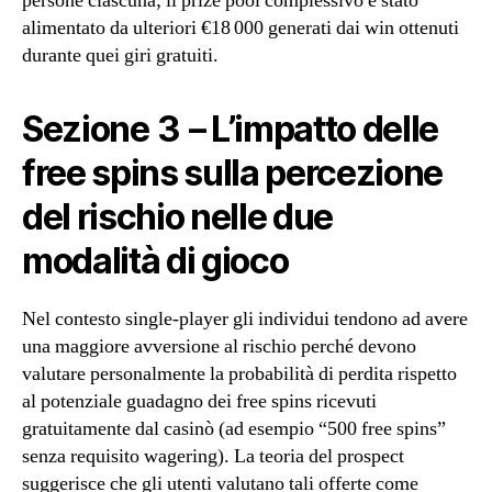
persone ciascuna; il prize pool complessivo è stato
alimentato da ulteriori €18 000 generati dai win ottenuti
durante quei giri gratuiti.
Sezione 3 – L’impatto delle
free spins sulla percezione
del rischio nelle due
modalità di gioco
Nel contesto single‑player gli individui tendono ad avere
una maggiore avversione al rischio perché devono
valutare personalmente la probabilità di perdita rispetto
al potenziale guadagno dei free spins ricevuti
gratuitamente dal casinò (ad esempio “500 free spins”
senza requisito wagering). La teoria del prospect
suggerisce che gli utenti valutano tali offerte come