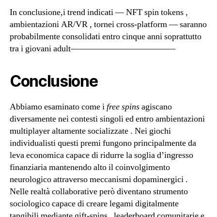
In conclusione,i trend indicati — NFT spin tokens ,
ambientazioni AR/VR , tornei cross‑platform — saranno
probabilmente consolidati entro cinque anni soprattutto
tra i giovani adult­‍‌‌‌‌‌‌‌‍‌‍‌​‌‍‌‫‭‭‭­­­­­­­­­­―――――――――――—
Conclusione
Abbiamo esaminato come i
free spins
agiscano
diversamente nei contesti singoli ed entro ambientazioni
multiplayer altamente socializzate . Nei giochi
individualisti questi premi fungono principalmente da
leva economica capace di ridurre la soglia d’ingresso
finanziaria mantenendo alto il coinvolgimento
neurologico attraverso meccanismi dopaminergici .
Nelle realtà collaborative però diventano strumento
sociologico capace di creare legami digitalmente
tangibili mediante gift‑spins , leaderboard comunitarie e