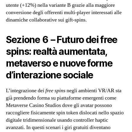
utente (+12%) nella variante B grazie alla maggiore
conversione degli offerenti multi‐player interessati alle
dinamiche collaborative sui gift‐spins.
Sezione 6 – Futuro dei free
spins: realtà aumentata,
metaverso e nuove forme
d’interazione sociale
L’integrazione dei
free spins
negli ambienti VR/AR sta
già prendendo forma su piattaforme emergenti come
Metaverse Casino Studios dove gli avatar possono
raccogliere fisicamente spin token dislocati nello spazio
digitale tridimensionale usando controller haptic
avanzati. In questi scenari i giri gratuiti diventano