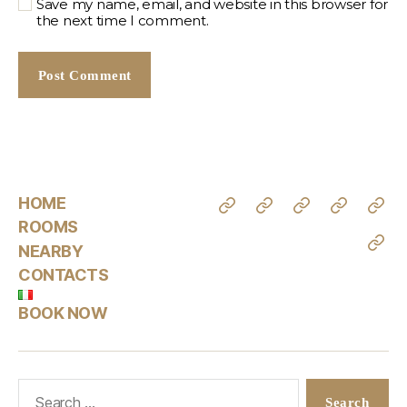
Save my name, email, and website in this browser for
the next time I comment.
HOME
ROOMS
NEARBY
CONTACTS
BOOK NOW