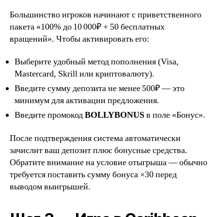
Большинство игроков начинают с приветственного
пакета «100% до 10 000₽ + 50 бесплатных
вращений». Чтобы активировать его:
Выберите удобный метод пополнения (Visa,
Mastercard, Skrill или криптовалюту).
Введите сумму депозита не менее 500₽ — это
минимум для активации предложения.
Введите промокод
BOLLYBONUS
в поле «Бонус».
После подтверждения система автоматически
зачислит ваш депозит плюс бонусные средства.
Обратите внимание на условие отыгрыша — обычно
требуется поставить сумму бонуса ×30 перед
выводом выигрышей.