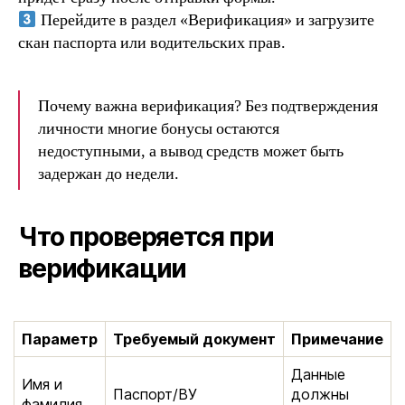
Перейдите в раздел «Верификация» и загрузите
скан паспорта или водительских прав.
Почему важна верификация? Без подтверждения
личности многие бонусы остаются
недоступными, а вывод средств может быть
задержан до недели.
Что проверяется при
верификации
Параметр
Требуемый документ
Примечание
Данные
Имя и
Паспорт/ВУ
должны
фамилия