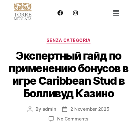
SENZA CATEGORIA
Экспертный гайд по
применению бонусов в
игре Caribbean Stud в
Болливуд Казино
By
admin
2 November 2025
No Comments