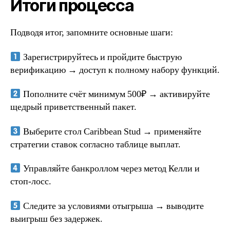
Итоги процесса
Подводя итог, запомните основные шаги:
Зарегистрируйтесь и пройдите быструю
верификацию → доступ к полному набору функций.
Пополните счёт минимум 500₽ → активируйте
щедрый приветственный пакет.
Выберите стол Caribbean Stud → применяйте
стратегии ставок согласно таблице выплат.
Управляйте банкроллом через метод Келли и
стоп‑лосс.
Следите за условиями отыгрыша → выводите
выигрыш без задержек.