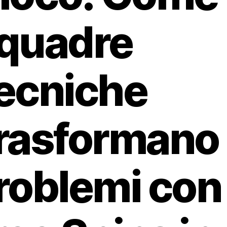
quadre
ecniche
rasformano 
roblemi con 