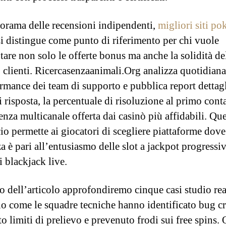
orama delle recensioni indipendenti,
migliori siti po
i distingue come punto di riferimento per chi vuole
tare non solo le offerte bonus ma anche la solidità de
o clienti. Ricercasenzaanimali.Org analizza quotidian
ormance dei team di supporto e pubblica report dettagl
 risposta, la percentuale di risoluzione al primo conta
enza multicanale offerta dai casinò più affidabili. Qu
io permette ai giocatori di scegliere piattaforme dove
a è pari all’entusiasmo delle slot a jackpot progressi
i blackjack live.
to dell’articolo approfondiremo cinque casi studio rea
o come le squadre tecniche hanno identificato bug cri
o limiti di prelievo e prevenuto frodi sui free spins.