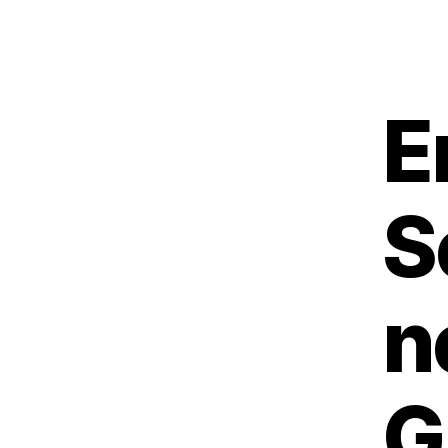
E
S
ne
G