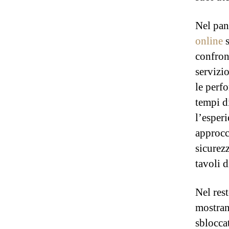
Nel pan
online
s
confron
servizi
le perf
tempi di
l’esperi
approcc
sicurezz
tavoli d
Nel res
mostran
sbloccat