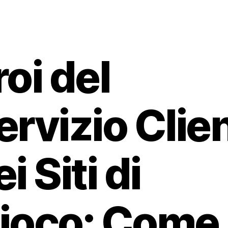
roi del
ervizio Clien
i Siti di
ioco: Come 