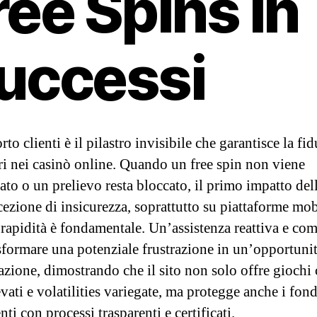
ree Spins in
uccessi
rto clienti è il pilastro invisibile che garantisce la fid
ri nei casinò online. Quando un free spin non viene
ato o un prelievo resta bloccato, il primo impatto del
rcezione di insicurezza, soprattutto su piattaforme mob
 rapidità è fondamentale. Un’assistenza reattiva e co
sformare una potenziale frustrazione in un’opportunit
zazione, dimostrando che il sito non solo offre giochi
ati e volatilities variegate, ma protegge anche i fond
nti con processi trasparenti e certificati.