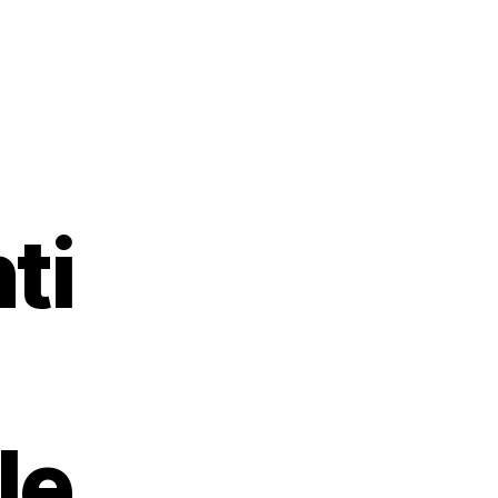
ti
le