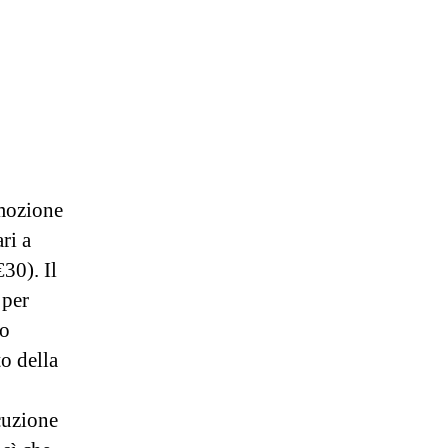
omozione
ri a
30). Il
 per
to
o della
cuzione