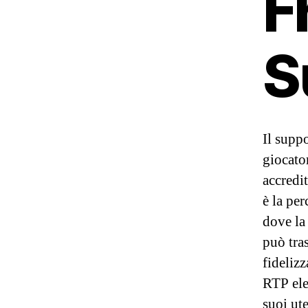
F
S
Il suppo
giocato
accredit
è la pe
dove la
può tra
fideliz
RTP elev
suoi ute