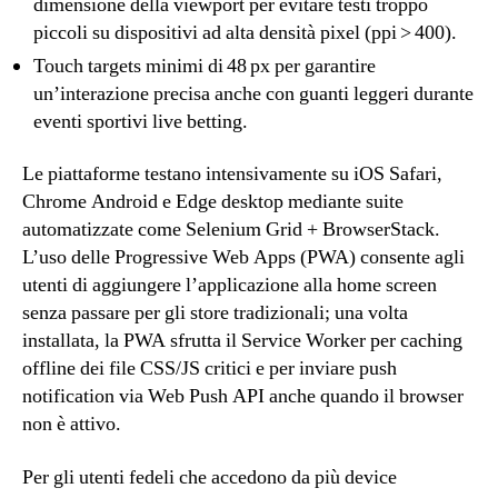
dimensione della viewport per evitare testi troppo
piccoli su dispositivi ad alta densità pixel (ppi > 400).
Touch targets minimi di 48 px per garantire
un’interazione precisa anche con guanti leggeri durante
eventi sportivi live betting.
Le piattaforme testano intensivamente su iOS Safari,
Chrome Android e Edge desktop mediante suite
automatizzate come Selenium Grid + BrowserStack.
L’uso delle Progressive Web Apps (PWA) consente agli
utenti di aggiungere l’applicazione alla home screen
senza passare per gli store tradizionali; una volta
installata, la PWA sfrutta il Service Worker per caching
offline dei file CSS/JS critici e per inviare push
notification via Web Push API anche quando il browser
non è attivo.
Per gli utenti fedeli che accedono da più device