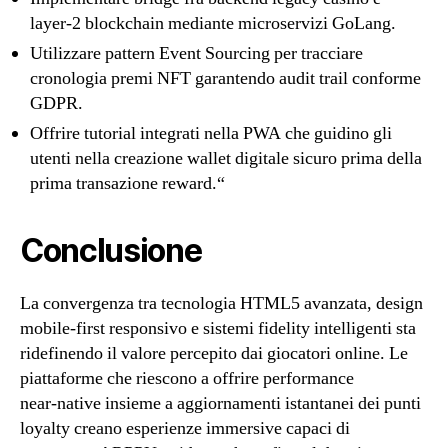
layer‑2 blockchain mediante microservizi GoLang.
Utilizzare pattern Event Sourcing per tracciare
cronologia premi NFT garantendo audit trail conforme
GDPR.
Offrire tutorial integrati nella PWA che guidino gli
utenti nella creazione wallet digitale sicuro prima della
prima transazione reward.“
Conclusione
La convergenza tra tecnologia HTML5 avanzata, design
mobile‑first responsivo e sistemi fidelity intelligenti sta
ridefinendo il valore percepito dai giocatori online. Le
piattaforme che riescono a offrire performance
near‑native insieme a aggiornamenti istantanei dei punti
loyalty creano esperienze immersive capaci di