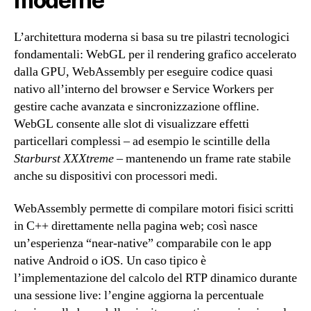
moderne
L’architettura moderna si basa su tre pilastri tecnologici
fondamentali: WebGL per il rendering grafico accelerato
dalla GPU, WebAssembly per eseguire codice quasi
nativo all’interno del browser e Service Workers per
gestire cache avanzata e sincronizzazione offline.
WebGL consente alle slot di visualizzare effetti
particellari complessi – ad esempio le scintille della
Starburst XXXtreme
– mantenendo un frame rate stabile
anche su dispositivi con processori medi.
WebAssembly permette di compilare motori fisici scritti
in C++ direttamente nella pagina web; così nasce
un’esperienza “near‑native” comparabile con le app
native Android o iOS. Un caso tipico è
l’implementazione del calcolo del RTP dinamico durante
una sessione live: l’engine aggiorna la percentuale