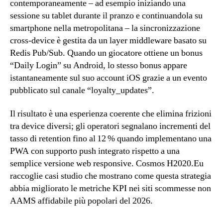
contemporaneamente – ad esempio iniziando una
sessione su tablet durante il pranzo e continuandola su
smartphone nella metropolitana – la sincronizzazione
cross‑device è gestita da un layer middleware basato su
Redis Pub/Sub. Quando un giocatore ottiene un bonus
“Daily Login” su Android, lo stesso bonus appare
istantaneamente sul suo account iOS grazie a un evento
pubblicato sul canale “loyalty_updates”.
Il risultato è una esperienza coerente che elimina frizioni
tra device diversi; gli operatori segnalano incrementi del
tasso di retention fino al 12 % quando implementano una
PWA con supporto push integrato rispetto a una
semplice versione web responsive. Cosmos H2020.Eu
raccoglie casi studio che mostrano come questa strategia
abbia migliorato le metriche KPI nei siti scommesse non
AAMS affidabile più popolari del 2026.