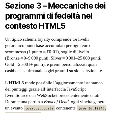
Sezione 3 – Meccaniche dei
programmi di fedeltà nel
contesto HTML5
Un tipico schema loyalty comprende tre livelli
gerarchici: punti base accumulati per ogni euro
scommesso (1 punto = €0·01), soglie di livello
(Bronze = 0–9 000 punti, Silver = 9 001–25 000 punti,
Gold = 25 001+ punti), e premi personalizzati quali
cashback settimanale o giri gratuiti su slot selezionate.
L’HTML5 rende possibile l’aggiornamento istantaneo
dei punteggi grazie all’interfaccia JavaScript
EventSource o ai WebSocket precedentemente citati.
Durante una partita a
Book of Dead
, ogni vincita genera
un evento
contenente
loyalty:update
{userId:12345,