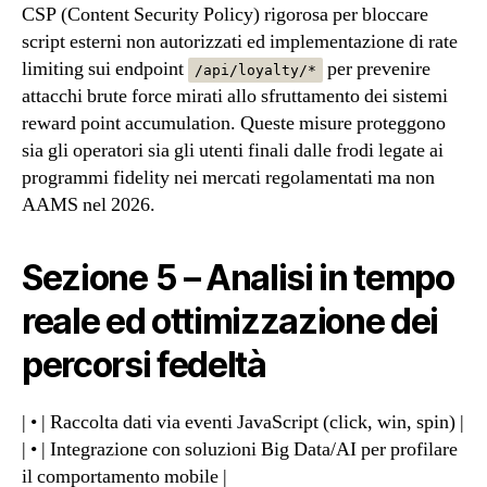
CSP (Content Security Policy) rigorosa per bloccare
script esterni non autorizzati ed implementazione di rate
limiting sui endpoint
per prevenire
/api/loyalty/*
attacchi brute force mirati allo sfruttamento dei sistemi
reward point accumulation. Queste misure proteggono
sia gli operatori sia gli utenti finali dalle frodi legate ai
programmi fidelity nei mercati regolamentati ma non
AAMS nel 2026.
Sezione 5 – Analisi in tempo
reale ed ottimizzazione dei
percorsi fedeltà
| • | Raccolta dati via eventi JavaScript (click, win, spin) |
| • | Integrazione con soluzioni Big Data/AI per profilare
il comportamento mobile |