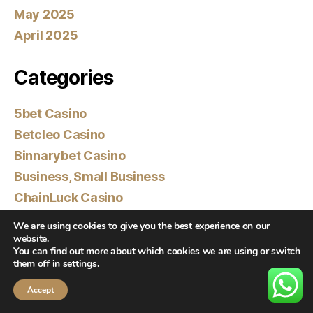
May 2025
April 2025
Categories
5bet Casino
Betcleo Casino
Binnarybet Casino
Business, Small Business
ChainLuck Casino
Lucky Meister Casino
We are using cookies to give you the best experience on our
website.
public
You can find out more about which cookies we are using or switch
Senza categoria
them off in
settings
.
Slimking Casino
Accept
Spinko Casino