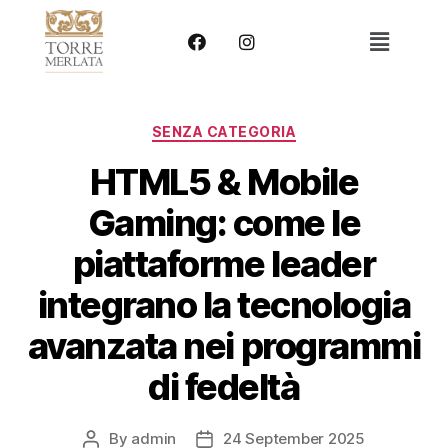
SENZA CATEGORIA
HTML5 & Mobile
Gaming: come le
piattaforme leader
integrano la tecnologia
avanzata nei programmi
di fedeltà
By
admin
24 September 2025