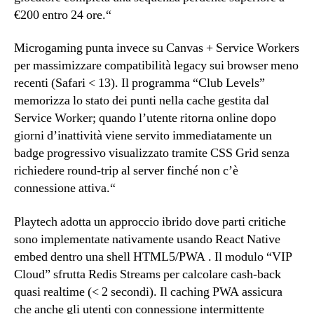
€200 entro 24 ore.“
Microgaming punta invece su Canvas + Service Workers
per massimizzare compatibilità legacy sui browser meno
recenti (Safari < 13). Il programma “Club Levels”
memorizza lo stato dei punti nella cache gestita dal
Service Worker; quando l’utente ritorna online dopo
giorni d’inattività viene servito immediatamente un
badge progressivo visualizzato tramite CSS Grid senza
richiedere round‑trip al server finché non c’è
connessione attiva.“
Playtech adotta un approccio ibrido dove parti critiche
sono implementate nativamente usando React Native
embed dentro una shell HTML5/PWA . Il modulo “VIP
Cloud” sfrutta Redis Streams per calcolare cash‑back
quasi realtime (< 2 secondi). Il caching PWA assicura
che anche gli utenti con connessione intermittente