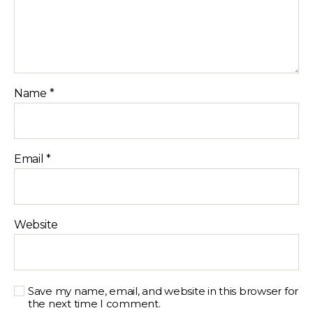
Name
*
Email
*
Website
Save my name, email, and website in this browser for
the next time I comment.