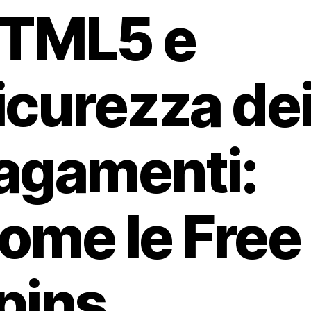
TML5 e
icurezza de
agamenti:
ome le Free
pins