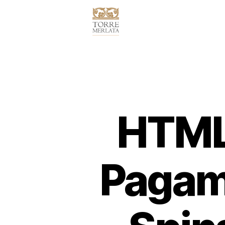
HTML5
Pagame