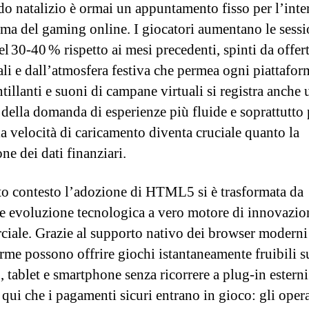
odo natalizio è ormai un appuntamento fisso per l’inte
ema del gaming online. I giocatori aumentano le sessi
l 30‑40 % rispetto ai mesi precedenti, spinti da offer
ali e dall’atmosfera festiva che permea ogni piattafor
ntillanti e suoni di campane virtuali si registra anche 
a della domanda di esperienze più fluide e soprattutto
la velocità di caricamento diventa cruciale quanto la
ne dei dati finanziari.
to contesto l’adozione di HTML5 si è trasformata da
e evoluzione tecnologica a vero motore di innovazio
iale. Grazie al supporto nativo dei browser moderni
orme possono offrire giochi istantaneamente fruibili s
 tablet e smartphone senza ricorrere a plug‑in esterni
 qui che i pagamenti sicuri entrano in gioco: gli opera