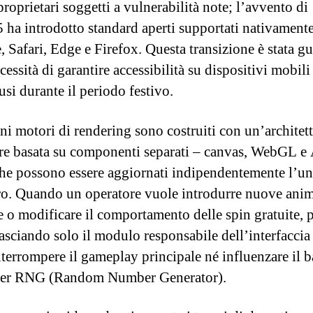
roprietari soggetti a vulnerabilità note; l’avvento di
a introdotto standard aperti supportati nativament
 Safari, Edge e Firefox. Questa transizione è stata gu
cessità di garantire accessibilità su dispositivi mobil
usi durante il periodo festivo.
ni motori di rendering sono costruiti con un’architet
e basata su componenti separati – canvas, WebGL e
he possono essere aggiornati indipendentemente l’u
tro. Quando un operatore vuole introdurre nuove ani
ie o modificare il comportamento delle spin gratuite, 
lasciando solo il modulo responsabile dell’interfaccia
nterrompere il gameplay principale né influenzare il 
rver RNG (Random Number Generator).