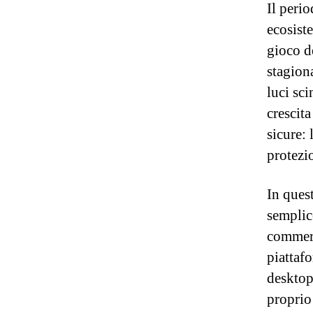
Il peri
ecosist
gioco de
stagion
luci sci
crescit
sicure: 
protezio
In ques
semplic
commerc
piattaf
desktop,
proprio