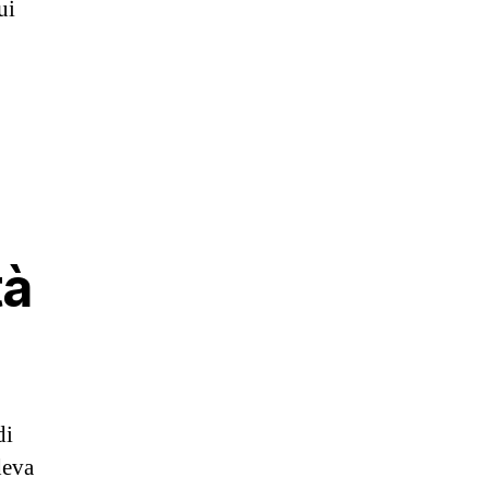
ui
tà
di
deva