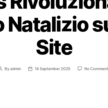
 Rivoluzion
 Natalizio s
Site
By
admin
14 September 2025
No Comment