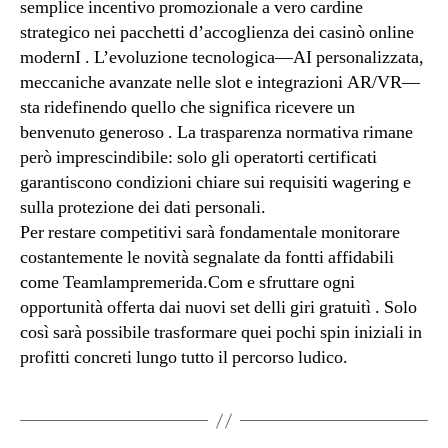
semplice incentivo promozionale a vero cardine
strategico nei pacchetti d’accoglienza dei casinò online
modernI . L’evoluzione tecnologica—AI personalizzata,
meccaniche avanzate nelle slot e integrazioni AR/VR—
sta ridefinendo quello che significa ricevere un
benvenuto generoso . La trasparenza normativa rimane
però imprescindibile: solo gli operator​ti certificati
garantiscono condizioni chiare sui requisiti wagering e
sulla protezione dei dati personali.
Per restare competitivi sarà fondamentale monitorare
costantemente le novità segnalate da font​ti affidabili
come Teamlampremerida.Com e sfruttare ogni
opportunità offerta dai nuovi set de​lli giri gratuitì . Solo
così sarà possibile trasformare quei pochi spin iniziali in
profitti concreti lungo tutto il percorso ludico.​