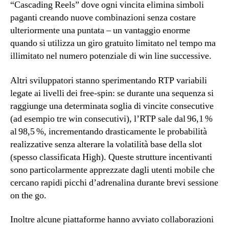
“Cascading Reels” dove ogni vincita elimina simboli
paganti creando nuove combinazioni senza costare
ulteriormente una puntata – un vantaggio enorme
quando si utilizza un giro gratuito limitato nel tempo ma
illimitato nel numero potenziale di win line successive.
Altri sviluppatori stanno sperimentando RTP variabili
legate ai livelli dei free‑spin: se durante una sequenza si
raggiunge una determinata soglia di vincite consecutive
(ad esempio tre win consecutivi), l’RTP sale dal 96,1 %
al 98,5 %, incrementando drasticamente le probabilità
realizzative senza alterare la volatilità base della slot
(spesso classificata High). Queste strutture incentivanti
sono particolarmente apprezzate dagli utenti mobile che
cercano rapidi picchi d’adrenalina durante brevi sessione
on the go.
Inoltre alcune piattaforme hanno avviato collaborazioni