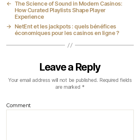
←
The Science of Sound in Modern Casinos:
How Curated Playlists Shape Player
Experience
→
NetEnt et les jackpots : quels bénéfices
économiques pour les casinos en ligne ?
Leave a Reply
Your email address will not be published.
Required fields
are marked
*
Comment