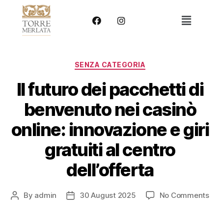
SENZA CATEGORIA
Il futuro dei pacchetti di
benvenuto nei casinò
online: innovazione e giri
gratuiti al centro
dell’offerta
By
admin
30 August 2025
No Comments