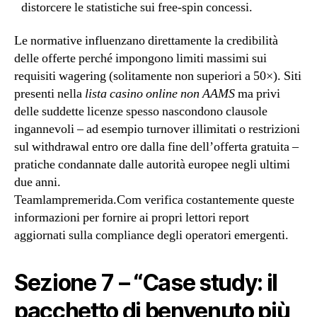
distorcere le statistiche sui free‑spin concessi.
Le normative influenzano direttamente la credibilità
delle offerte perché impongono limiti massimi sui
requisiti wagering (solitamente non superiori a 50×). Siti
presenti nella
lista casino online non AAMS
ma privi
delle suddette licenze spesso nascondono clausole
ingannevoli – ad esempio turnover illimitati o restrizioni
sul withdrawal entro ore dalla fine dell’offerta gratuita –
pratiche condannate dalle autorità europee negli ultimi
due anni.
Teamlampremerida.Com verifica costantemente queste
informazioni per fornire ai propri lettori report
aggiornati sulla compliance degli operatori emergenti.
Sezione 7 – “Case study: il
pacchetto di benvenuto più