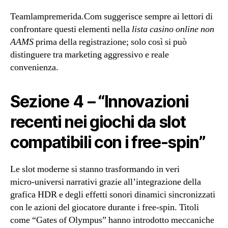
Teamlampremerida.Com suggerisce sempre ai lettori di
confrontare questi elementi nella
lista casino online non
AAMS
prima della registrazione; solo così si può
distinguere tra marketing aggressivo e reale
convenienza.
Sezione 4 – “Innovazioni
recenti nei giochi da slot
compatibili con i free‑spin”
Le slot moderne si stanno trasformando in veri
micro‑universi narrativi grazie all’integrazione della
grafica HDR e degli effetti sonori dinamici sincronizzati
con le azioni del giocatore durante i free‑spin. Titoli
come “Gates of Olympus” hanno introdotto meccaniche