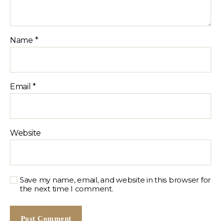
Name
*
Email
*
Website
Save my name, email, and website in this browser for
the next time I comment.