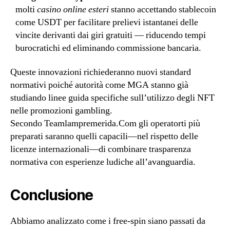
molti
casino online esteri
stanno accettando stablecoin
come USDT per facilitare prelievi istantanei delle
vincite derivanti dai giri gratuiti — riducendo tempi
burocratic​hi ed eliminando commissione bancaria.
Queste innovazioni richiederanno nuovi standard
normativi poiché autorità come MGA stanno già
studiando linee guida specifiche sull’utilizzo degli NFT
nelle promozioni gambling.
Secondo Teamlampremerida.Com gli operator­ti più
preparati saranno quelli capac­ili—nel rispetto delle
licenze internazionali—di combinare trasparenza
normativa con esperienze ludiche all’avanguardia.
Conclusione
Abbiamo analizzato come i free‑spin siano passati da