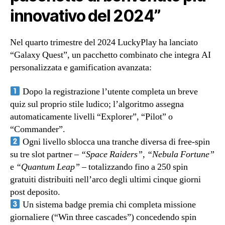
innovativo del 2024”
Nel quarto trimestre del 2024 LuckyPlay ha lanciato
“Galaxy Quest”, un pacchetto combinato che integra AI
personalizzata e gamification avanzata:
Dopo la registrazione l’utente completa un breve
quiz sul proprio stile ludico; l’algoritmo assegna
automaticamente livelli “Explorer”, “Pilot” o
“Commander”.
Ogni livello sblocca una tranche diversa di free‑spin
su tre slot partner –
“Space Raiders”
,
“Nebula Fortune”
e
“Quantum Leap”
– totalizzando fino a 250 spin
gratuiti distribuiti nell’arco de​gli ultimi cinque giorni
post deposito.
Un sistema badge premia chi completa missione
giornaliere (“Win three cascades”) concedendo spin