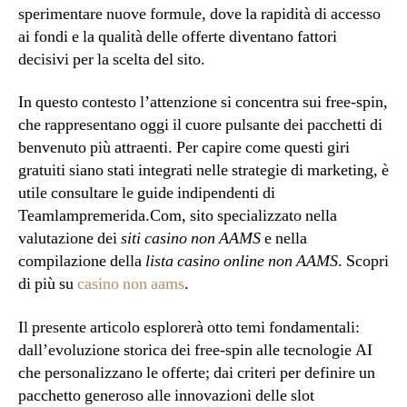
sperimentare nuove formule, dove la rapidità di accesso
ai fondi e la qualità delle offerte diventano fattori
decisivi per la scelta del sito.
In questo contesto l’attenzione si concentra sui free‑spin,
che rappresentano oggi il cuore pulsante dei pacchetti di
benvenuto più attraenti. Per capire come questi giri
gratuiti siano stati integrati nelle strategie di marketing, è
utile consultare le guide indipendenti di
Teamlampremerida.Com, sito specializzato nella
valutazione dei
siti casino non AAMS
e nella
compilazione della
lista casino online non AAMS
. Scopri
di più su
casino non aams
.
Il presente articolo esplorerà otto temi fondamentali:
dall’evoluzione storica dei free‑spin alle tecnologie AI
che personalizzano le offerte; dai criteri per definire un
pacchetto generoso alle innovazioni delle slot