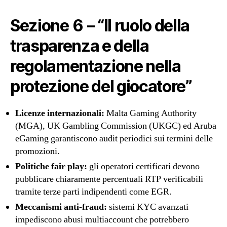
Sezione 6 – “Il ruolo della
trasparenza e della
regolamentazione nella
protezione del giocatore”
Licenze internazionali:
Malta Gaming Authority
(MGA), UK Gambling Commission (UKGC) ed Aruba
eGaming garantiscono audit periodici sui termini delle
promozioni.
Politiche fair play:
gli operatori certificati devono
pubblicare chiaramente percentuali RTP verificabili
tramite terze parti indipendenti come EGR.
Meccanismi anti‑fraud:
sistemi KYC avanzati
impediscono abusi multiaccount che potrebbero