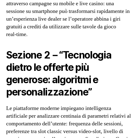
attraverso campagne su mobile e live casino: una
sessione su smartphone può trasformarsi rapidamente in
un’esperienza live dealer se l’operatore abbina i giri
gratuiti a crediti da utilizzare sulle tavole da gioco
real‑time.
Sezione 2 – “Tecnologia
dietro le offerte più
generose: algoritmi e
personalizzazione”
Le piattaforme moderne impiegano intelligenza
artificiale per analizzare centinaia di parametri relativi al
comportamento dell’utente: frequenza delle sessioni,
preferenze tra slot classic versus video‑slot, livello di