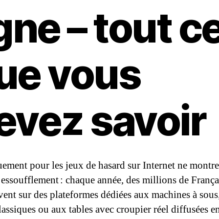
igne – tout c
ue vous
evez savoir
ement pour les jeux de hasard sur Internet ne montr
’essoufflement : chaque année, des millions de França
ivent sur des plateformes dédiées aux machines à sous
lassiques ou aux tables avec croupier réel diffusées en