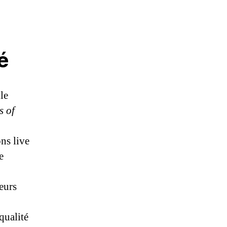
é
le
s of
ns live
e
eurs
qualité