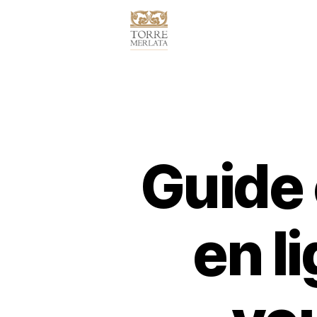
Guide 
en l