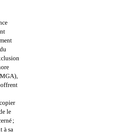
nce
nt
ement
 du
xclusion
hore
 (MGA),
offrent
 copier
de le
erné ;
t à sa