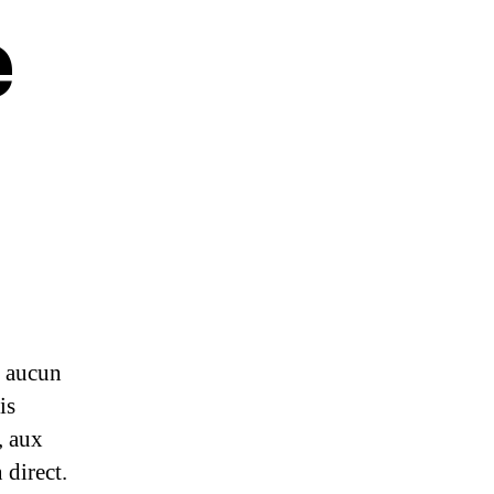
e
e aucun
is
, aux
 direct.