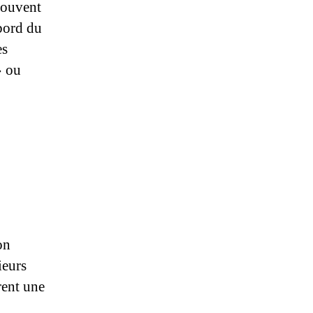
souvent
 bord du
es
» ou
on
ieurs
rent une