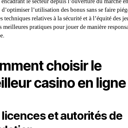
s encadrant le secteur depuis l’ouverture du marché e
 d’optimiser l’utilisation des bonus sans se faire piége
s techniques relatives à la sécurité et à l’équité des je
es meilleures pratiques pour jouer de manière responsa
e.
mment choisir le
lleur casino en ligne
 licences et autorités de