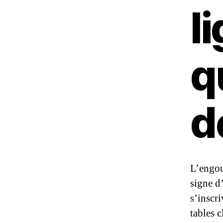
l
q
d
L’engou
signe d
s’inscr
tables c