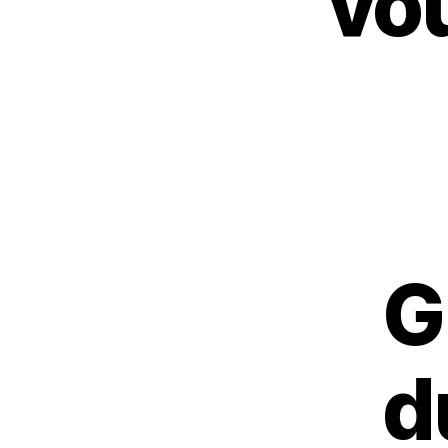
vo
G
d