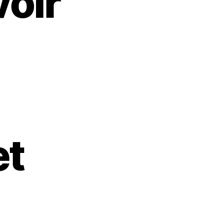
oir
et