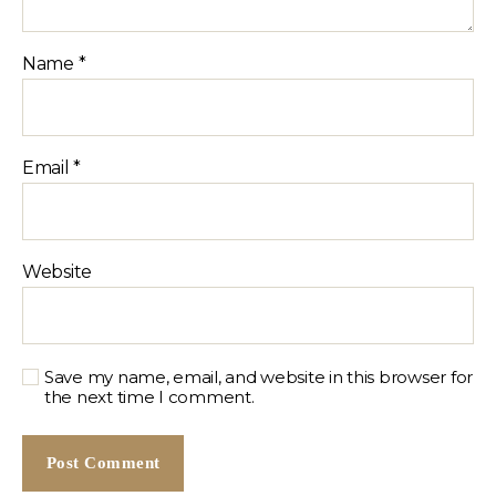
Name
*
Email
*
Website
Save my name, email, and website in this browser for
the next time I comment.