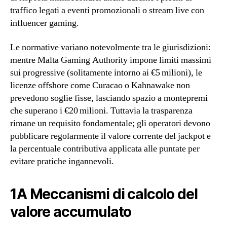
traffico legati a eventi promozionali o stream live con
influencer gaming.
Le normative variano notevolmente tra le giurisdizioni:
mentre Malta Gaming Authority impone limiti massimi
sui progressive (solitamente intorno ai €5 milioni), le
licenze offshore come Curacao o Kahnawake non
prevedono soglie fisse, lasciando spazio a montepremi
che superano i €20 milioni. Tuttavia la trasparenza
rimane un requisito fondamentale; gli operatori devono
pubblicare regolarmente il valore corrente del jackpot e
la percentuale contributiva applicata alle puntate per
evitare pratiche ingannevoli.
1A Meccanismi di calcolo del
valore accumulato