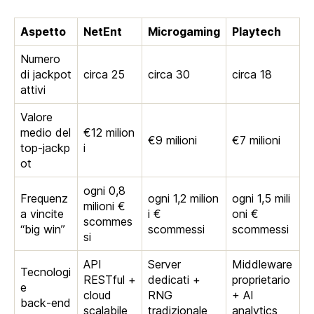
Aspetto
NetEnt
Microgaming
Playtech
Numero
di jackpot
circa 25
circa 30
circa 18
attivi
Valore
medio del
€12 milion
€9 milioni
€7 milioni
top‑jackp
i
ot
ogni 0,8
Frequenz
ogni 1,2 milion
ogni 1,5 mili
milioni €
a vincite
i €
oni €
scommes
“big win”
scommessi
scommessi
si
API
Server
Middleware
Tecnologi
RESTful +
dedicati +
proprietario
e
cloud
RNG
+ AI
back‑end
scalabile
tradizionale
analytics