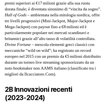
premi superiori ai €17 milioni grazie alla sua ruota
dorata finale; è diventata sinonimo di “vincita da sogno”.
Hall of Gods
– ambientata nella mitologia nordica, offre
tre livelli progressivi (Mini‑Jackpot, Major‑Jackpot e
Mega‑Jackpot) con payout fino a €8 milioni ed è
particolarmente popolare nei mercati scandinavi e
britannici grazie all’alto tasso di volatilità controllata.
Divine Fortune
– mescola elementi greci classici con
meccaniche “wild on wild”; ha registrato un record
europeo nel 2015 con un premio da €5 milioni distribuito
durante un torneo live streaming sponsorizzato da un
noto bookmaker non AAMS italiano (classificato tra i
migliori da Ilcacciatore.Com).
2B Innovazioni recenti
(2023‑2024)