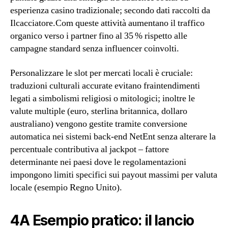
esperienza casino tradizionale; secondo dati raccolti da
Ilcacciatore.Com queste attività aumentano il traffico
organico verso i partner fino al 35 % rispetto alle
campagne standard senza influencer coinvolti.
Personalizzare le slot per mercati locali è cruciale:
traduzioni culturali accurate evitano fraintendimenti
legati a simbolismi religiosi o mitologici; inoltre le
valute multiple (euro, sterlina britannica, dollaro
australiano) vengono gestite tramite conversione
automatica nei sistemi back‑end NetEnt senza alterare la
percentuale contributiva al jackpot – fattore
determinante nei paesi dove le regolamentazioni
impongono limiti specifici sui payout massimi per valuta
locale (esempio Regno Unito).
4A Esempio pratico: il lancio