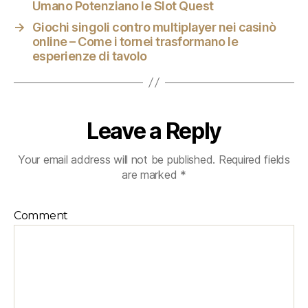
Umano Potenziano le Slot Quest
→
Giochi singoli contro multiplayer nei casinò
online – Come i tornei trasformano le
esperienze di tavolo
Leave a Reply
Your email address will not be published.
Required fields
are marked
*
Comment