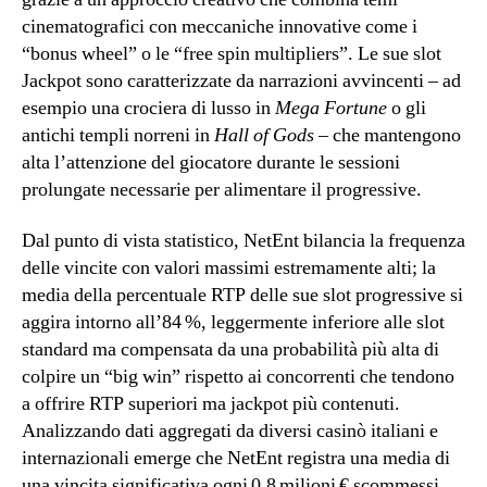
cinematografici con meccaniche innovative come i
“bonus wheel” o le “free spin multipliers”. Le sue slot
Jackpot sono caratterizzate da narrazioni avvincenti – ad
esempio una crociera di lusso in
Mega Fortune
o gli
antichi templi norreni in
Hall of Gods
– che mantengono
alta l’attenzione del giocatore durante le sessioni
prolungate necessarie per alimentare il progressive.
Dal punto di vista statistico, NetEnt bilancia la frequenza
delle vincite con valori massimi estremamente alti; la
media della percentuale RTP delle sue slot progressive si
aggira intorno all’84 %, leggermente inferiore alle slot
standard ma compensata da una probabilità più alta di
colpire un “big win” rispetto ai concorrenti che tendono
a offrire RTP superiori ma jackpot più contenuti.
Analizzando dati aggregati da diversi casinò italiani e
internazionali emerge che NetEnt registra una media di
una vincita significativa ogni 0,8 milioni € scommessi,