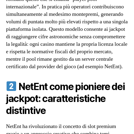
internazionale”. In pratica più operatori contribuiscono
simultaneamente al medesimo montepremi, generando
volumi di puntata molto più elevati rispetto a una singola
piattaforma isolata. Questo modello consente ai jackpot
di raggiungere cifre astronomiche senza compromettere
la legalità: ogni casino mantiene la propria licenza locale
e rispetta le normative fiscali del proprio mercato,
mentre il pool rimane gestito da un server centrale
certificato dal provider del gioco (ad esempio NetEnt).
NetEnt come pioniere dei
jackpot: caratteristiche
distintive
NetEnt ha rivoluzionato il concetto di slot premium
grazie a un approccio creativo che combina temi