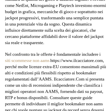
come NetEnt, Microgaming e Playtech investono enormi
budget in grafica, meccaniche di gioco e soprattutto nei
jackpot progressivi, trasformando una semplice puntata
in una potenziale vita da sogno. Questa dinamica
influisce direttamente sulla scelta dei giocatori, che
cercano piattaforme affidabili dove il valore del jackpot
sia reale e trasparente.
Nel confronto tra le offerte è fondamentale includere i
siti scommesse non aams
https://www.ilcacciatore.com,
perché molte licenze extra‑EU consentono massimali più
alti e condizioni più flessibili rispetto ai bookmaker
regolamentati dall’AAMS. Ilcacciatore.Com si presenta
come un sito di recensioni indipendente che classifica i
migliori operatori non AAMS, fornendo dati su payout,
RTP e bonus disponibili. Consultare queste guide
permette di individuare il miglior bookmaker non aams
per chi vuole puntare su jackpot da record senza doversi