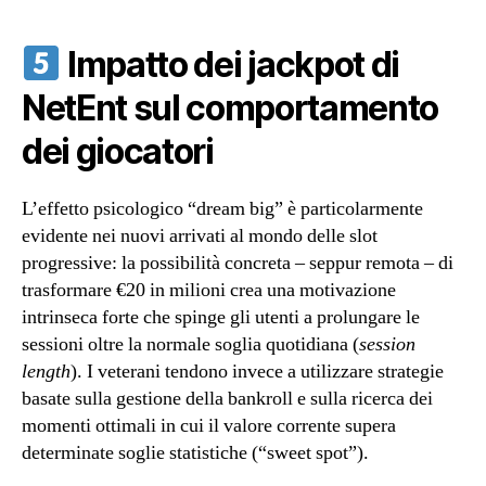
Impatto dei jackpot di
NetEnt sul comportamento
dei giocatori
L’effetto psicologico “dream big” è particolarmente
evidente nei nuovi arrivati al mondo delle slot
progressive: la possibilità concreta – seppur remota – di
trasformare €20 in milioni crea una motivazione
intrinseca forte che spinge gli utenti a prolungare le
sessioni oltre la normale soglia quotidiana (
session
length
). I veterani tendono invece a utilizzare strategie
basate sulla gestione della bankroll e sulla ricerca dei
momenti ottimali in cui il valore corrente supera
determinate soglie statistiche (“sweet spot”).