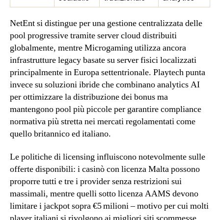
NetEnt si distingue per una gestione centralizzata delle
pool progressive tramite server cloud distribuiti
globalmente, mentre Microgaming utilizza ancora
infrastrutture legacy basate su server fisici localizzati
principalmente in Europa settentrionale. Playtech punta
invece su soluzioni ibride che combinano analytics AI
per ottimizzare la distribuzione dei bonus ma
mantengono pool più piccole per garantire compliance
normativa più stretta nei mercati regolamentati come
quello britannico ed italiano.
Le politiche di licensing influiscono notevolmente sulle
offerte disponibili: i casinò con licenza Malta possono
proporre tutti e tre i provider senza restrizioni sui
massimali, mentre quelli sotto licenza AAMS devono
limitare i jackpot sopra €5 milioni – motivo per cui molti
player italiani si rivolgono ai migliori siti scommesse