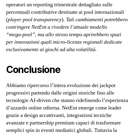
operatori un reporting trimestrale dettagliato sulle
percentuali contributive destinate ai pool internazionali
(
player pool transparency
)
. Tali cambiamenti potrebbero
costringere NetEnt a rivedere l’attuale modello
“mega‑pool”, ma allo stesso tempo aprirebbero spazi
per innovazioni quali micro‑licenze regionali dedicate
esclusivamente ai giochi ad alta volatilità.
Conclusione
Abbiamo ripercorso l’intera evoluzione dei jackpot
progressivi partendo dalle origini storiche fino alle
tecnologie AI‑driven che stanno ridefinendo l’esperienza
d’azzardo online odierna. NetEnt emerge come leader
grazie a design accattivanti, integrazioni tecniche
avanzate e partnership premium capaci di trasformare
semplici spin in eventi mediatici globali. Tuttavia la