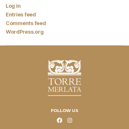
Log in
Entries feed
Comments feed
WordPress.org
FOLLOW US