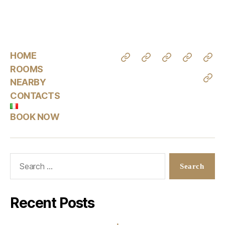
HOME
ROOMS
NEARBY
CONTACTS
BOOK NOW
Recent Posts