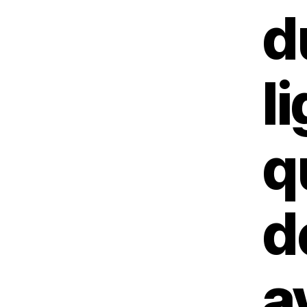
d
l
q
d
a