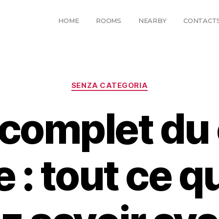
HOME
ROOMS
NEARBY
CONTACT
SENZA CATEGORIA
complet du
e : tout ce 