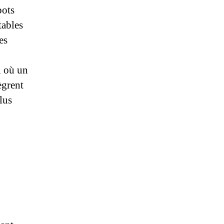
pots
tables
es
l où un
ègrent
lus