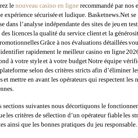
rez le
nouveau casino en ligne
recommandé par nos e
e expérience sécurisée et ludique. Basketnews.Net se
se dans l’analyse indépendante des sites de jeu en test
é des licences la qualité du service client et la générosi
promotionnelles Grâce à nos évaluations détaillées vo
identifier rapidement le meilleur casino en ligne 202
ond à votre style et à votre budget Notre équipe vérifi
lateforme selon des critères stricts afin d’éliminer le
s et mettre en avant les opérateurs qui respectent les
nnes.
s sections suivantes nous décortiquons le fonctionn
e les critères de sélection d’un opérateur fiable les st
es ainsi que les bonnes pratiques du jeu responsable.