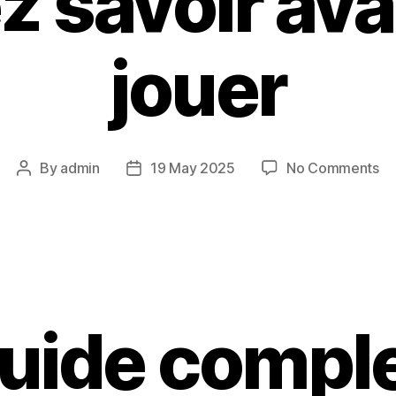
z savoir ava
jouer
By
admin
19 May 2025
No Comments
uide compl