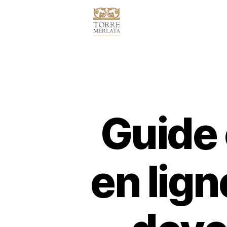
Guide 
en lign