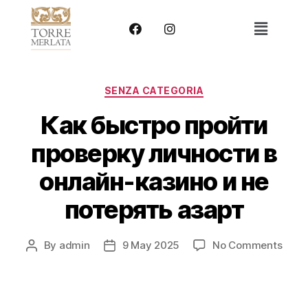
SENZA CATEGORIA
Как быстро пройти
проверку личности в
онлайн‑казино и не
потерять азарт
By
admin
9 May 2025
No Comments