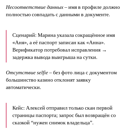
Несоответствие данных
– имя в профиле должно
полностью совпадать с данными в документе.
Сценарий: Марина указала сокращённое имя
«Аня», а её паспорт записан как «Анна».
Верификатор потребовал исправления →
задержка вывода выигрыша на сутки.
Отсутствие selfie
– без фото лица с документом
большинство казино отклонят заявку
автоматически.
Кейс: Алексей отправил только скан первой
страницы паспорта; запрос был возвращён со
сказкой “нужен снимок владельца”.