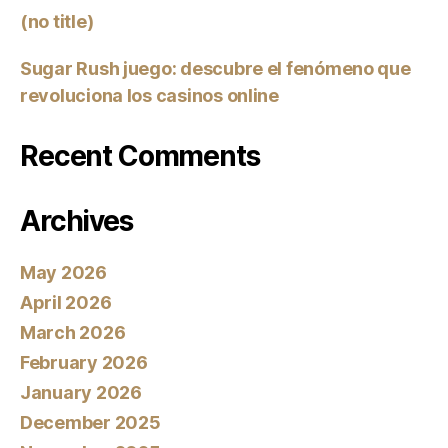
(no title)
Sugar Rush juego: descubre el fenómeno que
revoluciona los casinos online
Recent Comments
Archives
May 2026
April 2026
March 2026
February 2026
January 2026
December 2025