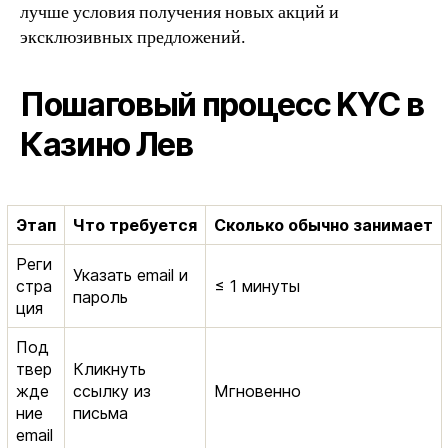
лучше условия получения новых акций и
эксклюзивных предложений.
Пошаговый процесс KYC в
Казино Лев
Этап
Что требуется
Сколько обычно занимает
Реги
Указать email и
стра
≤ 1 минуты
пароль
ция
Под
твер
Кликнуть
жде
ссылку из
Мгновенно
ние
письма
email