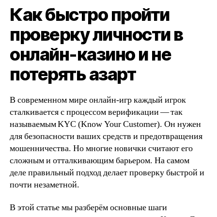
Как быстро пройти
проверку личности в
онлайн‑казино и не
потерять азарт
В современном мире онлайн‑игр каждый игрок
сталкивается с процессом верификации — так
называемым KYC (Know Your Customer). Он нужен
для безопасности ваших средств и предотвращения
мошенничества. Но многие новички считают его
сложным и отталкивающим барьером. На самом
деле правильный подход делает проверку быстрой и
почти незаметной.
В этой статье мы разберём основные шаги