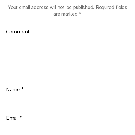
Your email address will not be published.
Required fields
are marked
*
Comment
Name
*
Email
*