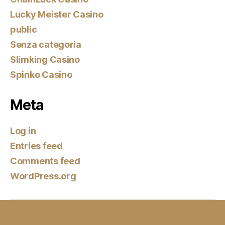
Lucky Meister Casino
public
Senza categoria
Slimking Casino
Spinko Casino
Meta
Log in
Entries feed
Comments feed
WordPress.org