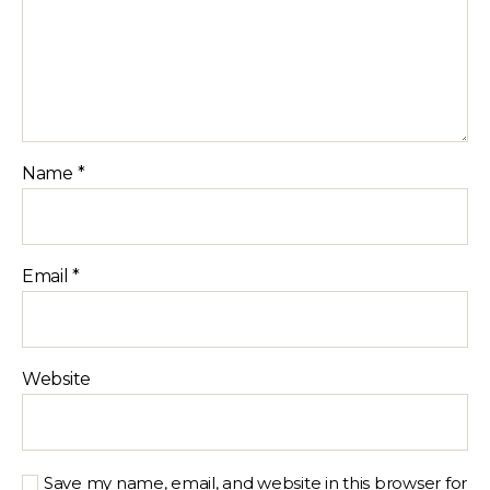
Name
*
Email
*
Website
Save my name, email, and website in this browser for