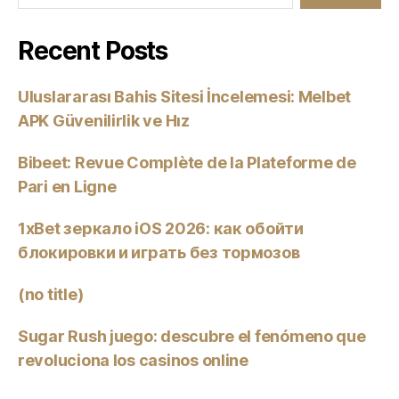
Recent Posts
Uluslararası Bahis Sitesi İncelemesi: Melbet
APK Güvenilirlik ve Hız
Bibeet: Revue Complète de la Plateforme de
Pari en Ligne
1xBet зеркало iOS 2026: как обойти
блокировки и играть без тормозов
(no title)
Sugar Rush juego: descubre el fenómeno que
revoluciona los casinos online