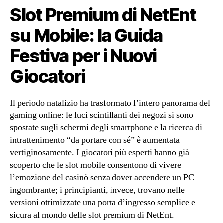
Slot Premium di NetEnt
su Mobile: la Guida
Festiva per i Nuovi
Giocatori
Il periodo natalizio ha trasformato l’intero panorama del
gaming online: le luci scintillanti dei negozi si sono
spostate sugli schermi degli smartphone e la ricerca di
intrattenimento “da portare con sé” è aumentata
vertiginosamente. I giocatori più esperti hanno già
scoperto che le slot mobile consentono di vivere
l’emozione del casinò senza dover accendere un PC
ingombrante; i principianti, invece, trovano nelle
versioni ottimizzate una porta d’ingresso semplice e
sicura al mondo delle slot premium di NetEnt.