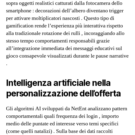
sopra oggetti real­istici catturati dalla fotocamera dello
smartphone : decorazioni dell’albero diventano trigger
per attivare moltiplicatori nascosti . Questo tipo di
gamification rende l’esperienza più interattiva rispetto
alla tradizionale rotazione dei rulli , incoraggiando allo
stesso tempo comportamenti responsabili grazie
all’integrazione immediata dei messaggi educativi sul
gioco consapevole visualizzati durante le pause narrative
.
Intelligenza artificiale nella
personalizzazione dell’offerta
Gli algoritmi AI sviluppati da NetEnt analizzano pattern
comportamentali quali frequenza dei login , importo
medio delle puntate ed interesse verso temi specifici
(come quelli natalizi) . Sulla base dei dati raccolti