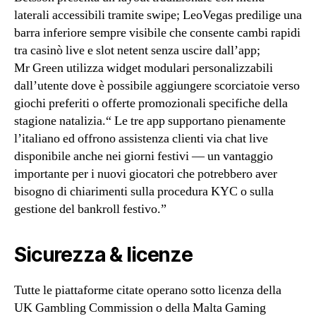
laterali accessibili tramite swipe; LeoVegas predilige una
barra inferiore sempre visibile che consente cambi rapidi
tra casinò live e slot netent senza uscire dall’app;
Mr Green utilizza widget modulari personalizzabili
dall’utente dove è possibile aggiungere scorciatoie verso
giochi preferiti o offerte promozionali specifiche della
stagione natalizia.“ Le tre app supportano pienamente
l’italiano ed offrono assistenza clienti via chat live
disponibile anche nei giorni festivi — un vantaggio
importante per i nuovi giocatori che potrebbero aver
bisogno di chiarimenti sulla procedura KYC o sulla
gestione del bankroll festivo.”
Sicurezza & licenze
Tutte le piattaforme citate operano sotto licenza della
UK Gambling Commission o della Malta Gaming