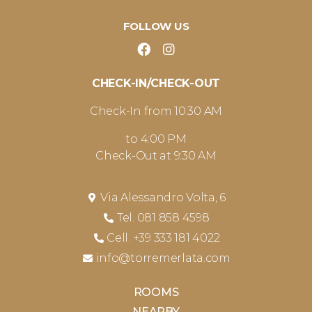
FOLLOW US
CHECK-IN/CHECK-OUT
Check-In from 10:30 AM
to 4:00 PM
Check-Out at 9:30 AM
Via Alessandro Volta, 6
Tel. 081 858 4598
Cell. +39 333 181 4022
info@torremerlata.com
ROOMS
NEARBY