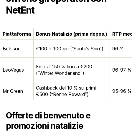
NetEnt
Piattaforma
Bonus Natalizio (prima depos.)
RTP med
Betsson
€100 + 100 giri (“Santa’s Spin”)
96 %
Fino al 150 % fino a €200
LeoVegas
96‑97 %
(“Winter Wonderland”)
Cashback del 10 % sui primi
Mr Green
95‑96 %
€500 (“Renne Reward”)
Offerte di benvenuto e
promozioni natalizie