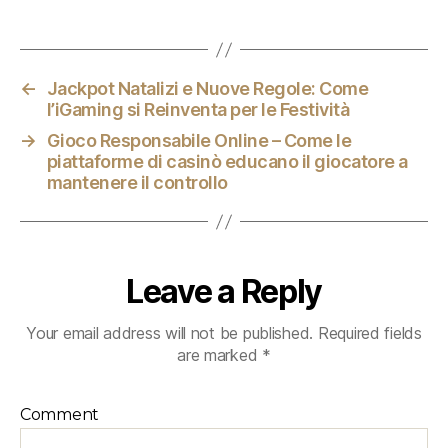
←
Jackpot Natalizi e Nuove Regole: Come
l’iGaming si Reinventa per le Festività
→
Gioco Responsabile Online – Come le
piattaforme di casinò educano il giocatore a
mantenere il controllo
Leave a Reply
Your email address will not be published.
Required fields
are marked
*
Comment