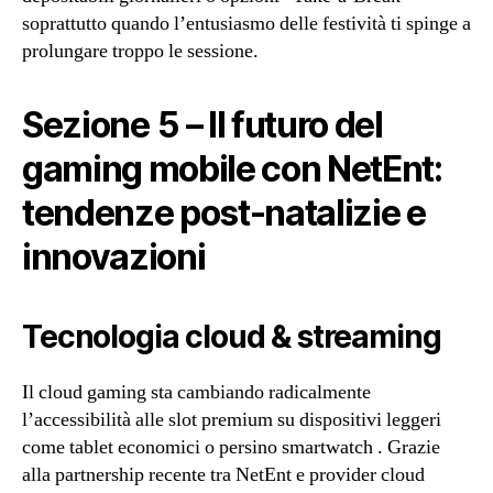
soprattutto quando l’entusiasmo delle festività ti spinge a
prolungare troppo le sessione.
Sezione 5 – Il futuro del
gaming mobile con NetEnt:
tendenze post‑natalizie e
innovazioni
Tecnologia cloud & streaming
Il cloud gaming sta cambiando radicalmente
l’accessibilità alle slot premium su dispositivi leggeri
come tablet economici o persino smartwatch . Grazie
alla partnership recente tra NetEnt e provider cloud