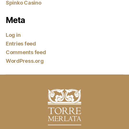
Spinko Casino
Meta
Log in
Entries feed
Comments feed
WordPress.org