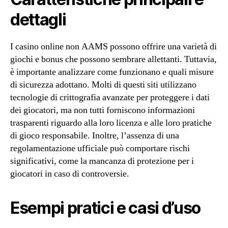
dettagli
I casino online non AAMS possono offrire una varietà di
giochi e bonus che possono sembrare allettanti. Tuttavia,
è importante analizzare come funzionano e quali misure
di sicurezza adottano. Molti di questi siti utilizzano
tecnologie di crittografia avanzate per proteggere i dati
dei giocatori, ma non tutti forniscono informazioni
trasparenti riguardo alla loro licenza e alle loro pratiche
di gioco responsabile. Inoltre, l’assenza di una
regolamentazione ufficiale può comportare rischi
significativi, come la mancanza di protezione per i
giocatori in caso di controversie.
Esempi pratici e casi d’uso