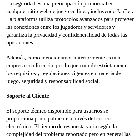
La seguridad es una preocupación primordial en
cualquier sitio web de juego en línea, incluyendo JaaBet.
La plataforma utiliza protocolos avanzados para proteger
las conexiones entre los jugadores y servidores y
garantiza la privacidad y confidencialidad de todas las
operaciones.
Además, como mencionamos anteriormente es una
empresa con licencia, por lo que cumple estrictamente
los requisitos y regulaciones vigentes en materia de
juego, seguridad y responsabilidad social.
Soporte al Cliente
El soporte técnico disponible para usuarios se
proporciona principalmente a través del correo
electrónico. El tiempo de respuesta varía según la
complejidad del problema reportado pero en general las