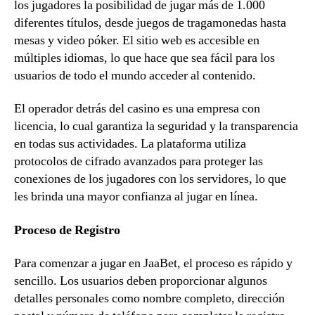
los jugadores la posibilidad de jugar más de 1.000
diferentes títulos, desde juegos de tragamonedas hasta
mesas y video póker. El sitio web es accesible en
múltiples idiomas, lo que hace que sea fácil para los
usuarios de todo el mundo acceder al contenido.
El operador detrás del casino es una empresa con
licencia, lo cual garantiza la seguridad y la transparencia
en todas sus actividades. La plataforma utiliza
protocolos de cifrado avanzados para proteger las
conexiones de los jugadores con los servidores, lo que
les brinda una mayor confianza al jugar en línea.
Proceso de Registro
Para comenzar a jugar en JaaBet, el proceso es rápido y
sencillo. Los usuarios deben proporcionar algunos
detalles personales como nombre completo, dirección