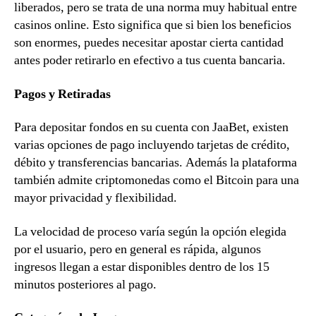
liberados, pero se trata de una norma muy habitual entre
casinos online. Esto significa que si bien los beneficios
son enormes, puedes necesitar apostar cierta cantidad
antes poder retirarlo en efectivo a tus cuenta bancaria.
Pagos y Retiradas
Para depositar fondos en su cuenta con JaaBet, existen
varias opciones de pago incluyendo tarjetas de crédito,
débito y transferencias bancarias. Además la plataforma
también admite criptomonedas como el Bitcoin para una
mayor privacidad y flexibilidad.
La velocidad de proceso varía según la opción elegida
por el usuario, pero en general es rápida, algunos
ingresos llegan a estar disponibles dentro de los 15
minutos posteriores al pago.