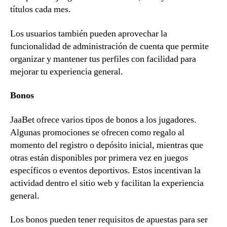
títulos cada mes.
Los usuarios también pueden aprovechar la
funcionalidad de administración de cuenta que permite
organizar y mantener tus perfiles con facilidad para
mejorar tu experiencia general.
Bonos
JaaBet ofrece varios tipos de bonos a los jugadores.
Algunas promociones se ofrecen como regalo al
momento del registro o depósito inicial, mientras que
otras están disponibles por primera vez en juegos
específicos o eventos deportivos. Estos incentivan la
actividad dentro el sitio web y facilitan la experiencia
general.
Los bonos pueden tener requisitos de apuestas para ser