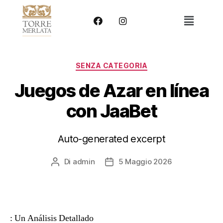
SENZA CATEGORIA
Juegos de Azar en línea
con JaaBet
Auto-generated excerpt
Di
admin
5 Maggio 2026
: Un Análisis Detallado