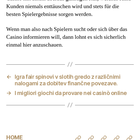
Kunden niemals enttäuschen wird und stets für die
besten Spielergebnisse sorgen werden.
Wenn man also nach Spielern sucht oder sich über das
Casino informieren will, dann lohnt es sich sicherlich
einmal hier anzuschauen.
←
Igra fair spinovi v slotih gredo z različnimi
nalogami za dobitev finančne povezave.
→
I migliori giochi da provare nei casinò online
HOME