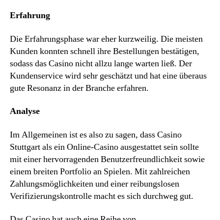
Erfahrung
Die Erfahrungsphase war eher kurzweilig. Die meisten
Kunden konnten schnell ihre Bestellungen bestätigen,
sodass das Casino nicht allzu lange warten ließ. Der
Kundenservice wird sehr geschätzt und hat eine überaus
gute Resonanz in der Branche erfahren.
Analyse
Im Allgemeinen ist es also zu sagen, dass Casino
Stuttgart als ein Online-Casino ausgestattet sein sollte
mit einer hervorragenden Benutzerfreundlichkeit sowie
einem breiten Portfolio an Spielen. Mit zahlreichen
Zahlungsmöglichkeiten und einer reibungslosen
Verifizierungskontrolle macht es sich durchweg gut.
Das Casino hat auch eine Reihe von