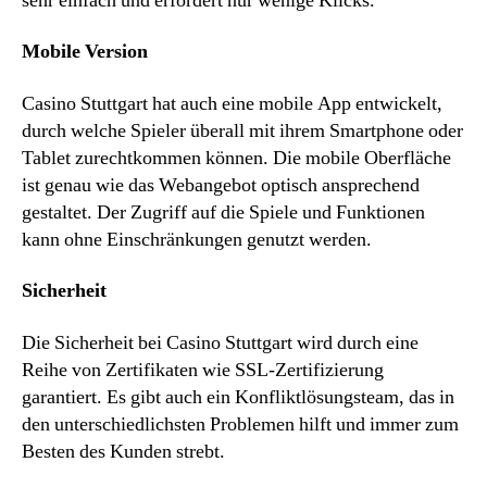
sehr einfach und erfordert nur wenige Klicks.
Mobile Version
Casino Stuttgart hat auch eine mobile App entwickelt,
durch welche Spieler überall mit ihrem Smartphone oder
Tablet zurechtkommen können. Die mobile Oberfläche
ist genau wie das Webangebot optisch ansprechend
gestaltet. Der Zugriff auf die Spiele und Funktionen
kann ohne Einschränkungen genutzt werden.
Sicherheit
Die Sicherheit bei Casino Stuttgart wird durch eine
Reihe von Zertifikaten wie SSL-Zertifizierung
garantiert. Es gibt auch ein Konfliktlösungsteam, das in
den unterschiedlichsten Problemen hilft und immer zum
Besten des Kunden strebt.