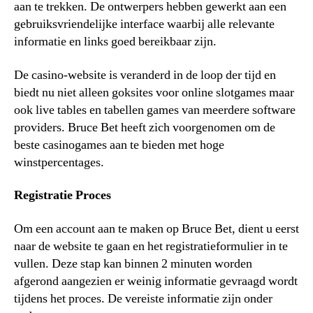
aan te trekken. De ontwerpers hebben gewerkt aan een
gebruiksvriendelijke interface waarbij alle relevante
informatie en links goed bereikbaar zijn.
De casino-website is veranderd in de loop der tijd en
biedt nu niet alleen goksites voor online slotgames maar
ook live tables en tabellen games van meerdere software
providers. Bruce Bet heeft zich voorgenomen om de
beste casinogames aan te bieden met hoge
winstpercentages.
Registratie Proces
Om een account aan te maken op Bruce Bet, dient u eerst
naar de website te gaan en het registratieformulier in te
vullen. Deze stap kan binnen 2 minuten worden
afgerond aangezien er weinig informatie gevraagd wordt
tijdens het proces. De vereiste informatie zijn onder