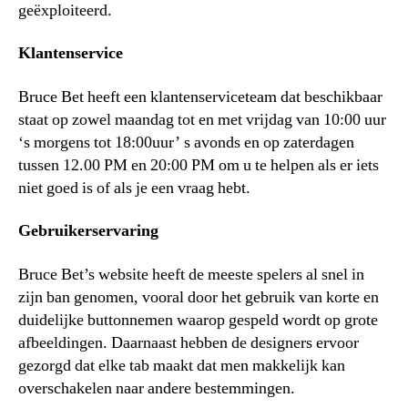
geëxploiteerd.
Klantenservice
Bruce Bet heeft een klantenserviceteam dat beschikbaar
staat op zowel maandag tot en met vrijdag van 10:00 uur
‘s morgens tot 18:00uur’ s avonds en op zaterdagen
tussen 12.00 PM en 20:00 PM om u te helpen als er iets
niet goed is of als je een vraag hebt.
Gebruikerservaring
Bruce Bet’s website heeft de meeste spelers al snel in
zijn ban genomen, vooral door het gebruik van korte en
duidelijke buttonnemen waarop gespeld wordt op grote
afbeeldingen. Daarnaast hebben de designers ervoor
gezorgd dat elke tab maakt dat men makkelijk kan
overschakelen naar andere bestemmingen.