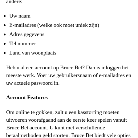
andere:
Uw naam
E-mailadres (welke ook moet uniek zijn)
Adres gegevens
Tel nummer
Land van woonplaats
Heb u al een account op Bruce Bet? Dan is inloggen het
meeste werk. Voer uw gebruikersnaam of e-mailadres en
uw actuele paswoord in.
Account Features
Om online te gokken, zult u een kasstorting moeten
uitvoeren voorafgaand aan de eerste keer spelen vanuit
Bruce Bet account. U kunt met verschillende
betaalmethoden geld storten. Bruce Bet biedt vele opties