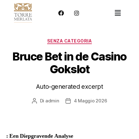
SENZA CATEGORIA
Bruce Bet in de Casino
Gokslot
Auto-generated excerpt
Di
admin
4 Maggio 2026
: Een Diepgravende Analyse