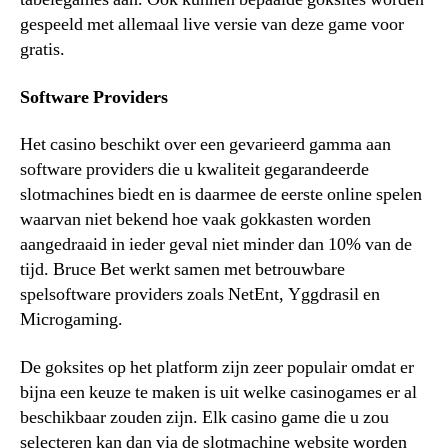
gespeeld met allemaal live versie van deze game voor
gratis.
Software Providers
Het casino beschikt over een gevarieerd gamma aan
software providers die u kwaliteit gegarandeerde
slotmachines biedt en is daarmee de eerste online spelen
waarvan niet bekend hoe vaak gokkasten worden
aangedraaid in ieder geval niet minder dan 10% van de
tijd. Bruce Bet werkt samen met betrouwbare
spelsoftware providers zoals NetEnt, Yggdrasil en
Microgaming.
De goksites op het platform zijn zeer populair omdat er
bijna een keuze te maken is uit welke casinogames er al
beschikbaar zouden zijn. Elk casino game die u zou
selecteren kan dan via de slotmachine website worden