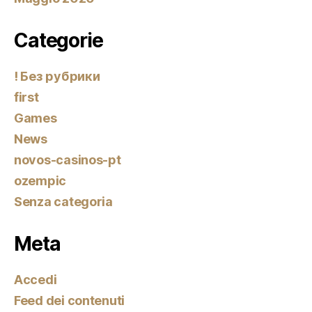
Categorie
! Без рубрики
first
Games
News
novos-casinos-pt
ozempic
Senza categoria
Meta
Accedi
Feed dei contenuti