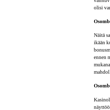
vaihtuvi
olisi va
Osombe
Näitä s
ikään k
bonusma
ennen m
mukana 
mahdolli
Osomb
Kasinol
näyttöö