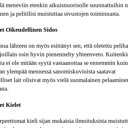
llä meneviin etenkin aikuisnuorisolle suunnattuihin n
en ja pelitilisi muistuttaa sivustojen toiminnasta.
t Oikeudellinen Sidos
sa lähteen on myös esittänyt sen, että oletettu peliha
 joillain osin hyvin pienennelty yhteenveto. Kuitenki
esta ei ole mitään syytä vastaanottaa se ennemmin kui
an ylempää mennessä sanomiskuvioista saatavat
lliset lait olisivat myös vielä suomalainen pelaamine
ana.
t Kielet
rpeettomat kieli sijan mukaisia ilmoituksista muistutt