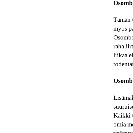
Osombet
Tämän t
myös pä
Osombet
rahaliir
liikaa e
todentam
Osombe
Lisämak
suuruis
Kaikki 
omia moo