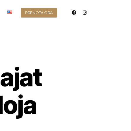
PRENOTA ORA
ajat
loja