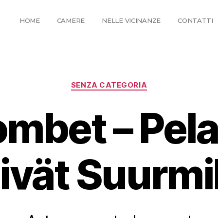
HOME
CAMERE
NELLE VICINANZE
CONTATTI
SENZA CATEGORIA
mbet – Pela
ivät Suurmi