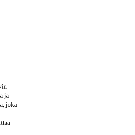
vin
ä ja
a, joka
ttaa