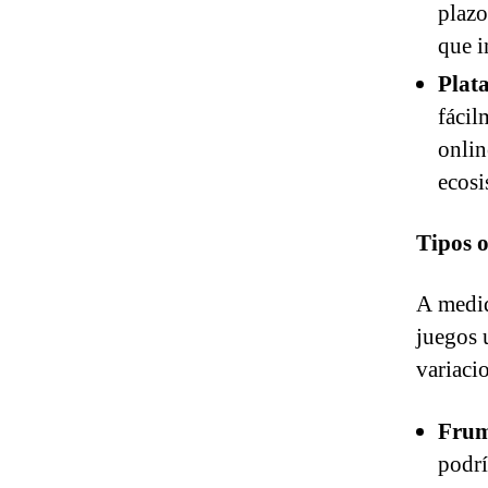
plazo
que i
Plat
fácil
onlin
ecosi
Tipos o
A medid
juegos 
variaci
Frum
podrí