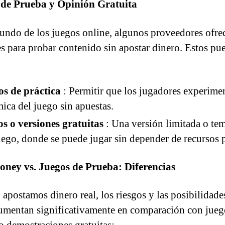
 de Prueba y Opinión Gratuita
undo de los juegos online, algunos proveedores ofre
s para probar contenido sin apostar dinero. Estos pu
s de práctica
: Permitir que los jugadores experime
ica del juego sin apuestas.
s o versiones gratuitas
: Una versión limitada o te
uego, donde se puede jugar sin depender de recursos 
oney vs. Juegos de Prueba: Diferencias
apostamos dinero real, los riesgos y las posibilidade
umentan significativamente en comparación con jueg