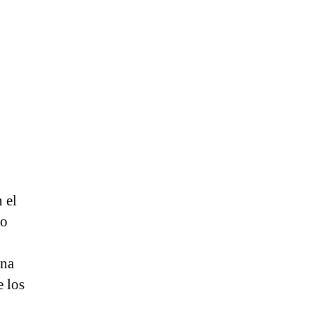
 el
co
una
e los