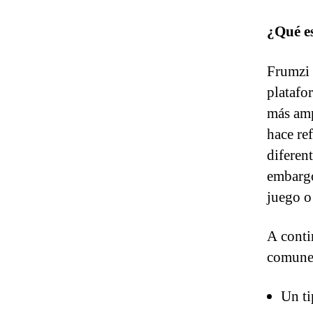
¿Qué e
Frumzi 
platafo
más amp
hace ref
diferent
embargo
juego o
A conti
comunes
Un ti