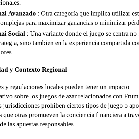
cionales.
zi Avanzado
: Otra categoría que implica utilizar es
omplejas para maximizar ganancias o minimizar pérd
zi Social
: Una variante donde el juego se centra no
trategia, sino también en la experiencia compartida co
ores.
dad y Contexto Regional
es y regulaciones locales pueden tener un impacto
cativo sobre los juegos de azar relacionados con Frum
 jurisdicciones prohiben ciertos tipos de juego o apo
s que otras promueven la conciencia financiera a trav
 de las apuestas responsables.