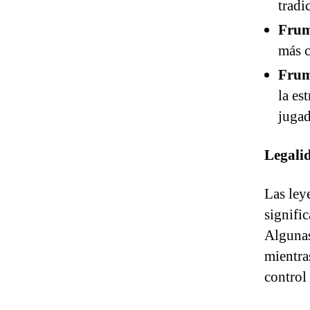
tradi
Frum
más c
Frum
la es
jugad
Legali
Las ley
signifi
Algunas
mientra
control