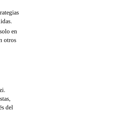
trategias
idas.
 solo en
n otros
zi.
stas,
és del