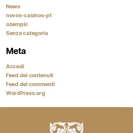
News
novos-casinos-pt
ozempic
Senza categoria
Meta
Accedi
Feed dei contenuti
Feed dei commenti
WordPress.org