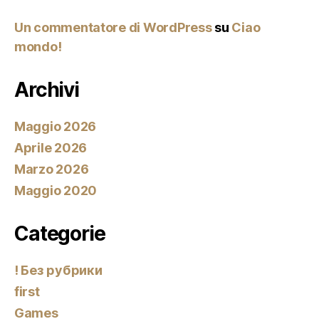
Un commentatore di WordPress
su
Ciao
mondo!
Archivi
Maggio 2026
Aprile 2026
Marzo 2026
Maggio 2020
Categorie
! Без рубрики
first
Games