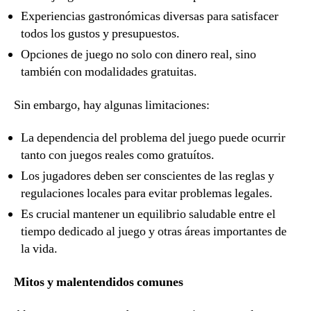
Experiencias gastronómicas diversas para satisfacer
todos los gustos y presupuestos.
Opciones de juego no solo con dinero real, sino
también con modalidades gratuitas.
Sin embargo, hay algunas limitaciones:
La dependencia del problema del juego puede ocurrir
tanto con juegos reales como gratuítos.
Los jugadores deben ser conscientes de las reglas y
regulaciones locales para evitar problemas legales.
Es crucial mantener un equilibrio saludable entre el
tiempo dedicado al juego y otras áreas importantes de
la vida.
Mitos y malentendidos comunes