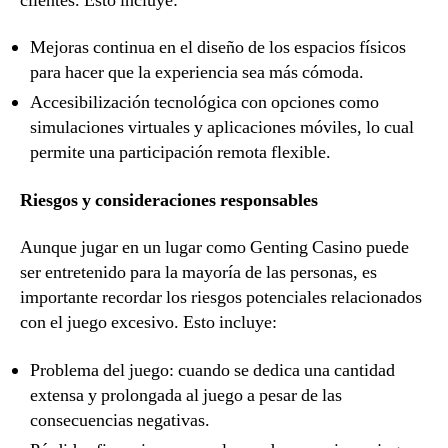
clientes. Esto incluye:
Mejoras continua en el diseño de los espacios físicos
para hacer que la experiencia sea más cómoda.
Accesibilización tecnológica con opciones como
simulaciones virtuales y aplicaciones móviles, lo cual
permite una participación remota flexible.
Riesgos y consideraciones responsables
Aunque jugar en un lugar como Genting Casino puede
ser entretenido para la mayoría de las personas, es
importante recordar los riesgos potenciales relacionados
con el juego excesivo. Esto incluye:
Problema del juego: cuando se dedica una cantidad
extensa y prolongada al juego a pesar de las
consecuencias negativas.