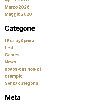
Marzo 2026
Maggio 2020
Categorie
! Без рубрики
first
Games
News
novos-casinos-pt
ozempic
Senza categoria
Meta