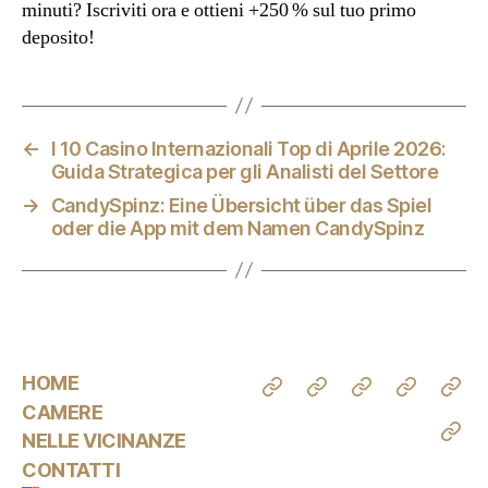
minuti? Iscriviti ora e ottieni +250 % sul tuo primo
deposito!
←
I 10 Casino Internazionali Top di Aprile 2026:
Guida Strategica per gli Analisti del Settore
→
CandySpinz: Eine Übersicht über das Spiel
oder die App mit dem Namen CandySpinz
HOME
CAMERE
NELLE VICINANZE
CONTATTI