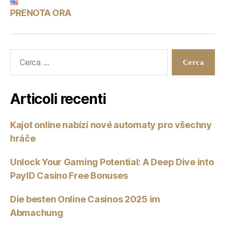
PRENOTA ORA
Articoli recenti
Kajot online nabízí nové automaty pro všechny
hráče
Unlock Your Gaming Potential: A Deep Dive into
PayID Casino Free Bonuses
Die besten Online Casinos 2025 im
Abmachung