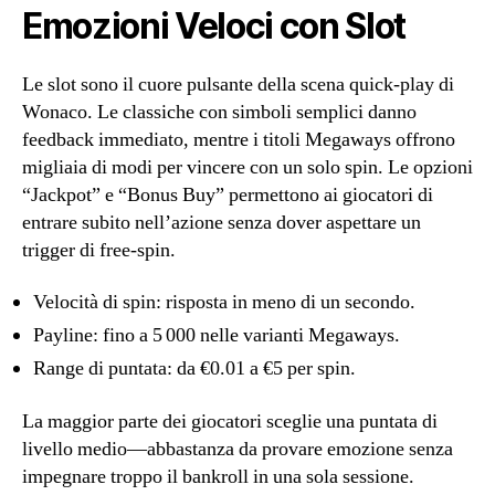
Emozioni Veloci con Slot
Le slot sono il cuore pulsante della scena quick-play di
Wonaco. Le classiche con simboli semplici danno
feedback immediato, mentre i titoli Megaways offrono
migliaia di modi per vincere con un solo spin. Le opzioni
“Jackpot” e “Bonus Buy” permettono ai giocatori di
entrare subito nell’azione senza dover aspettare un
trigger di free-spin.
Velocità di spin: risposta in meno di un secondo.
Payline: fino a 5 000 nelle varianti Megaways.
Range di puntata: da €0.01 a €5 per spin.
La maggior parte dei giocatori sceglie una puntata di
livello medio—abbastanza da provare emozione senza
impegnare troppo il bankroll in una sola sessione.