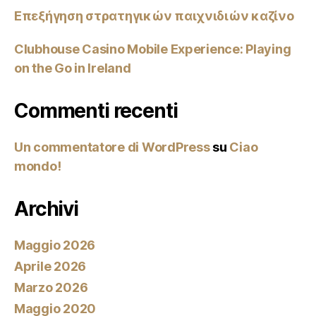
Επεξήγηση στρατηγικών παιχνιδιών καζίνο
Clubhouse Casino Mobile Experience: Playing
on the Go in Ireland
Commenti recenti
Un commentatore di WordPress
su
Ciao
mondo!
Archivi
Maggio 2026
Aprile 2026
Marzo 2026
Maggio 2020