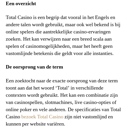
Een overzicht
Total Casino is een begrip dat vooral in het Engels en
andere talen wordt gebruikt, maar ook wel bekend is bij
online spelers die aantrekkelijke casino-ervaringen
zoeken. Het kan verwijzen naar een breed scala aan
spelen of casinomogelijkheden, maar het heeft geen
vastomlijnde betekenis die geldt voor alle instanties.
De oorsprong van de term
Een zoektocht naar de exacte oorsprong van deze term
toont aan dat het woord ‘Total’ in verschillende
contexten wordt gebruikt. Het kan een combinatie zijn
van casinospellen, slotmachines, live casino-opties of
online poker en vele anderen. De specificaties van Total
Casino
bezoek Total Casino
zijn niet vastomlijnd en
kunnen per website variëren.