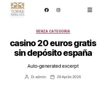
SENZA CATEGORIA
casino 20 euros gratis
sin depósito españa
Auto-generated excerpt
Di
admin
29 Aprile 2026