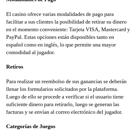
El casino ofrece varias modalidades de pago para
facilitar a sus clientes la posibilidad de retirar su dinero
en el momento conveniente: Tarjeta VISA, Mastercard y
PayPal. Estas opciones están disponibles tanto en
español como en inglés, lo que permite una mayor
comodidad al jugador.
Retiros
Para realizar un reembolso de sus ganancias se deberán
llenar los formularios solicitados por la plataforma.
Luego de ello se procede a verificar si el usuario tiene
suficiente dinero para retirarlo, luego se generan las
facturas y se envían al correo electrónico del jugador.
Categorías de Juegos