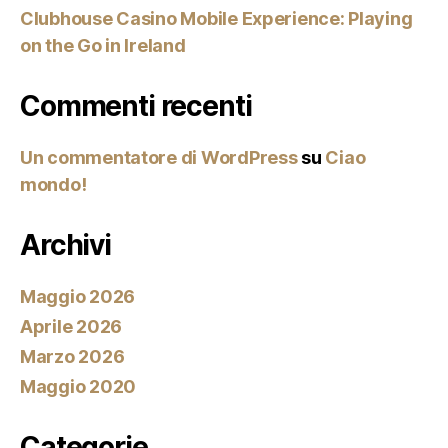
Clubhouse Casino Mobile Experience: Playing
on the Go in Ireland
Commenti recenti
Un commentatore di WordPress
su
Ciao
mondo!
Archivi
Maggio 2026
Aprile 2026
Marzo 2026
Maggio 2020
Categorie