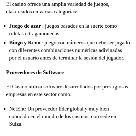
El casino ofrece una amplia variedad de juegos,
clasificados en varias categorías:
Juego de azar
: juegos basados en la suerte como
ruletas o tragamonedas.
Bingo y Keno
: juego con números que debe ser jugado
con diferentes combinaciones numéricas adivinadas
por el usuario antes de terminar la sesión del jugador.
Proveedores de Software
El Casino utiliza software desarrollados por prestigiosas
empresas en este sector como:
NetEnt: Un proveedor líder global y muy bien
conocido en el mundo de los casinos, con sede en
Suiza.