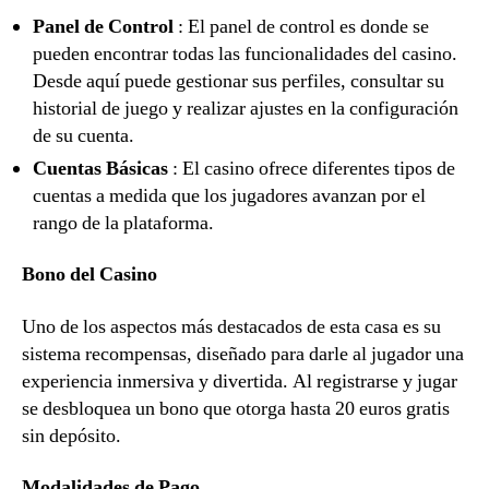
Panel de Control
: El panel de control es donde se
pueden encontrar todas las funcionalidades del casino.
Desde aquí puede gestionar sus perfiles, consultar su
historial de juego y realizar ajustes en la configuración
de su cuenta.
Cuentas Básicas
: El casino ofrece diferentes tipos de
cuentas a medida que los jugadores avanzan por el
rango de la plataforma.
Bono del Casino
Uno de los aspectos más destacados de esta casa es su
sistema recompensas, diseñado para darle al jugador una
experiencia inmersiva y divertida. Al registrarse y jugar
se desbloquea un bono que otorga hasta 20 euros gratis
sin depósito.
Modalidades de Pago