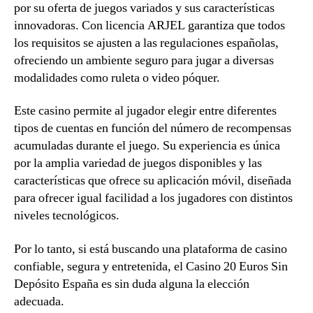
por su oferta de juegos variados y sus características
innovadoras. Con licencia ARJEL garantiza que todos
los requisitos se ajusten a las regulaciones españolas,
ofreciendo un ambiente seguro para jugar a diversas
modalidades como ruleta o video póquer.
Este casino permite al jugador elegir entre diferentes
tipos de cuentas en función del número de recompensas
acumuladas durante el juego. Su experiencia es única
por la amplia variedad de juegos disponibles y las
características que ofrece su aplicación móvil, diseñada
para ofrecer igual facilidad a los jugadores con distintos
niveles tecnológicos.
Por lo tanto, si está buscando una plataforma de casino
confiable, segura y entretenida, el Casino 20 Euros Sin
Depósito España es sin duda alguna la elección
adecuada.