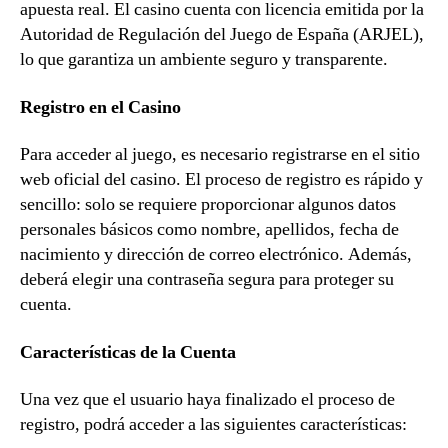
apuesta real. El casino cuenta con licencia emitida por la
Autoridad de Regulación del Juego de España (ARJEL),
lo que garantiza un ambiente seguro y transparente.
Registro en el Casino
Para acceder al juego, es necesario registrarse en el sitio
web oficial del casino. El proceso de registro es rápido y
sencillo: solo se requiere proporcionar algunos datos
personales básicos como nombre, apellidos, fecha de
nacimiento y dirección de correo electrónico. Además,
deberá elegir una contraseña segura para proteger su
cuenta.
Características de la Cuenta
Una vez que el usuario haya finalizado el proceso de
registro, podrá acceder a las siguientes características: