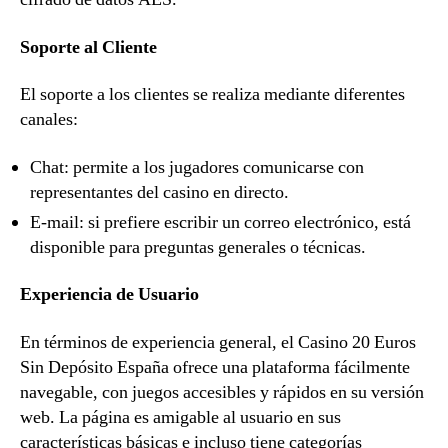
Soporte al Cliente
El soporte a los clientes se realiza mediante diferentes
canales:
Chat: permite a los jugadores comunicarse con
representantes del casino en directo.
E-mail: si prefiere escribir un correo electrónico, está
disponible para preguntas generales o técnicas.
Experiencia de Usuario
En términos de experiencia general, el Casino 20 Euros
Sin Depósito España ofrece una plataforma fácilmente
navegable, con juegos accesibles y rápidos en su versión
web. La página es amigable al usuario en sus
características básicas e incluso tiene categorías