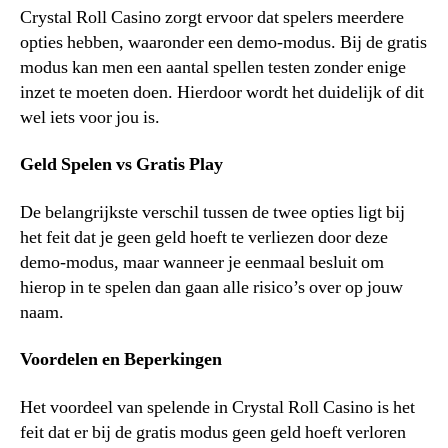
Crystal Roll Casino zorgt ervoor dat spelers meerdere
opties hebben, waaronder een demo-modus. Bij de gratis
modus kan men een aantal spellen testen zonder enige
inzet te moeten doen. Hierdoor wordt het duidelijk of dit
wel iets voor jou is.
Geld Spelen vs Gratis Play
De belangrijkste verschil tussen de twee opties ligt bij
het feit dat je geen geld hoeft te verliezen door deze
demo-modus, maar wanneer je eenmaal besluit om
hierop in te spelen dan gaan alle risico’s over op jouw
naam.
Voordelen en Beperkingen
Het voordeel van spelende in Crystal Roll Casino is het
feit dat er bij de gratis modus geen geld hoeft verloren