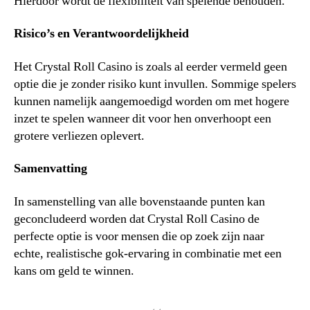
Hierdoor wordt de flexibiliteit van spelende behouden.
Risico’s en Verantwoordelijkheid
Het Crystal Roll Casino is zoals al eerder vermeld geen
optie die je zonder risiko kunt invullen. Sommige spelers
kunnen namelijk aangemoedigd worden om met hogere
inzet te spelen wanneer dit voor hen onverhoopt een
grotere verliezen oplevert.
Samenvatting
In samenstelling van alle bovenstaande punten kan
geconcludeerd worden dat Crystal Roll Casino de
perfecte optie is voor mensen die op zoek zijn naar
echte, realistische gok-ervaring in combinatie met een
kans om geld te winnen.