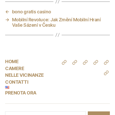
←
bono gratis casino
→
Mobilní Revoluce: Jak Změní Mobilní Hraní
Vaše Sázení v Česku
HOME
CAMERE
NELLE VICINANZE
CONTATTI
PRENOTA ORA