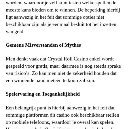
worden, waardoor je zelf kunt testen welke spellen de
meeste kans bieden om te winnen. De beperking hierbij
ligt aanwezig in het feit dat sommige opties niet
beschikbaar zijn als je eenmaal besluit tot het inzetten
van geld.
Gemene Misverstanden of Mythes
Men denkt vaak dat Crystal Roll Casino enkel wordt
gespeeld voor gratis, maar daarmee is nog steeds sprake
van risico’s. Zo kan men niet de zekerheid houden dat
een winnende hand meteen te koop zal zijn.
Spelervaring en Toegankelijkheid
Een belangrijk punt is hierbij aanwezig in het feit dat
sommige platformen dit casino ook beschikbaar stellen
op mobiele telefoons, waardoor je overal kan spelen.