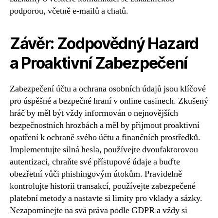
podporou, včetně e-mailů a chatů.
Závěr: Zodpovědný Hazard
a Proaktivní Zabezpečení
Zabezpečení účtu a ochrana osobních údajů jsou klíčové
pro úspěšné a bezpečné hraní v online casinech. Zkušený
hráč by měl být vždy informován o nejnovějších
bezpečnostních hrozbách a měl by přijmout proaktivní
opatření k ochraně svého účtu a finančních prostředků.
Implementujte silná hesla, používejte dvoufaktorovou
autentizaci, chraňte své přístupové údaje a buďte
obezřetní vůči phishingovým útokům. Pravidelně
kontrolujte historii transakcí, používejte zabezpečené
platební metody a nastavte si limity pro vklady a sázky.
Nezapomínejte na svá práva podle GDPR a vždy si