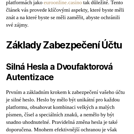
platformách jako
euroonline.casino
tak důležité. Tento
článek vás provede klíčovými aspekty, které byste měli
znát a na které byste se měli zaměřit, abyste ochránili
své zájmy.
Základy Zabezpečení Účtu
Silná Hesla a Dvoufaktorová
Autentizace
Prvním a základním krokem k zabezpečení vašeho účtu
je silné heslo. Heslo by mělo být unikátní pro každou
platformu, obsahovat kombinaci velkých a malých
písmen, čísel a speciálních znaků, a nemělo by být
snadno uhodnutelné. Pravidelná změna hesla je také
doporučena. Mnohem efektivnější ochranou je však