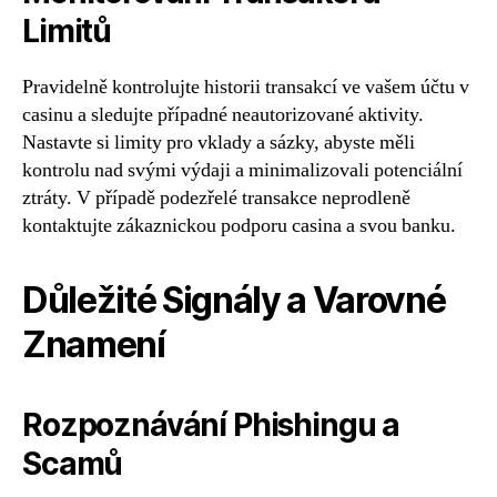
Limitů
Pravidelně kontrolujte historii transakcí ve vašem účtu v
casinu a sledujte případné neautorizované aktivity.
Nastavte si limity pro vklady a sázky, abyste měli
kontrolu nad svými výdaji a minimalizovali potenciální
ztráty. V případě podezřelé transakce neprodleně
kontaktujte zákaznickou podporu casina a svou banku.
Důležité Signály a Varovné
Znamení
Rozpoznávání Phishingu a
Scamů