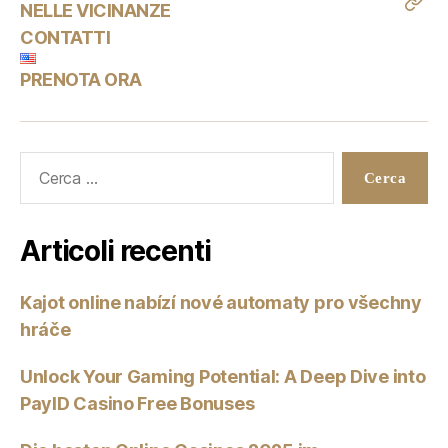
NELLE VICINANZE
CONTATTI
PRENOTA ORA
Articoli recenti
Kajot online nabízí nové automaty pro všechny
hráče
Unlock Your Gaming Potential: A Deep Dive into
PayID Casino Free Bonuses