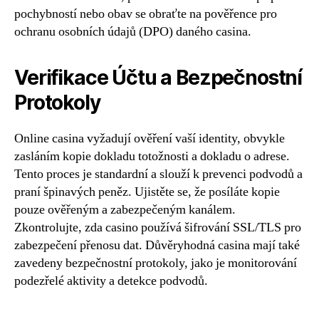
pochybností nebo obav se obraťte na pověřence pro
ochranu osobních údajů (DPO) daného casina.
Verifikace Účtu a Bezpečnostní
Protokoly
Online casina vyžadují ověření vaší identity, obvykle
zasláním kopie dokladu totožnosti a dokladu o adrese.
Tento proces je standardní a slouží k prevenci podvodů a
praní špinavých peněz. Ujistěte se, že posíláte kopie
pouze ověřeným a zabezpečeným kanálem.
Zkontrolujte, zda casino používá šifrování SSL/TLS pro
zabezpečení přenosu dat. Důvěryhodná casina mají také
zavedeny bezpečnostní protokoly, jako je monitorování
podezřelé aktivity a detekce podvodů.