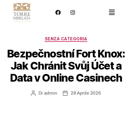
SENZA CATEGORIA
Bezpečnostní Fort Knox:
Jak Chránit Svůj Účet a
Data v Online Casinech
Di
admin
28 Aprile 2026